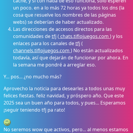
caché, y si con nada de eso funciona, solo esperen
un poco. en a lo más 72 horas ya todos los dns (la
cosa que resuelve los nombres de las páginas
webs) se deberían de haber actualizado.
Las direcciones de accesos directos para las
comunidades de
tfj
(
chats.tiflojuegos.com
) y los
enlaces para los canales de
tfj
(
channels.tiflojuegos.com
) No están actualizados
todavía, así que dejarán de funcionar por ahora. En
la semana me pondré a arreglar eso.
Y... pos... ¿no mucho más?
Aprovecho la noticia para desearles a todos unas muy
felices fiestas. feliz navidad, y próspero año. Que este
2025 sea un buen año para todos, y pues... Esperamos
¡seguir teniendo tfj pa rato!
No seremos wow que activos, pero... al menos estamos