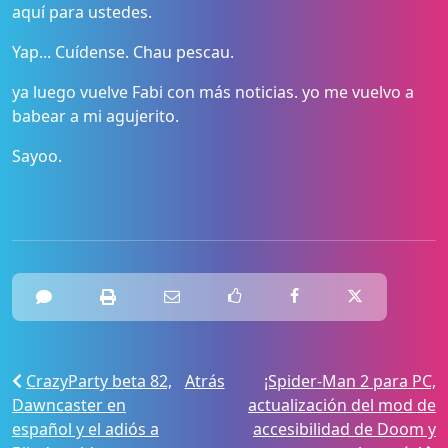
aquí para ustedes.
Yap... Cuídense. Chau pescau.
ya luego vuelve Fabi con más noticias. yo me vuelvo a
babear a mi agujerito.
Sayoo.
CrazyParty beta 82,
Atrás
¡Spider-Man 2 para PC,
Dawncaster en
actualización del mod de
español y el adiós a
accesibilidad de Doom y