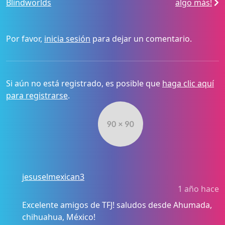
Blindworlds
algo más!
Por favor,
inicia sesión
para dejar un comentario.
Si aún no está registrado, es posible que
haga clic aquí
para registrarse
.
jesuselmexican3
1 año hace
Excelente amigos de TFJ! saludos desde Ahumada,
chihuahua, México!