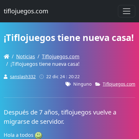
tiflojuegos.com
¡Tiflojuegos tiene nueva casa!
Noticias
Tiflojuegos.com
¡Tiflojuegos tiene nueva casa!
sanslash332
22 dic 24 : 20:22
Ninguno
Tiflojuegos.com
Después de 7 años, tiflojuegos vuelve a
migrarse de servidor.
Hola a todos