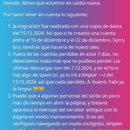
tooodo. Miren que estamos en casita nueva.
Por favor tener en cuenta lo siguiente:
la migración fue realizada con una copia de datos
del 15.12.2024. Así que si te creaste una cuenta
entre el 15 de diciembre y el 22 de diciembre. Sorry
bro; tendrás que hacerla de nuevo uwu
Fuera de las cuentas perdidas en esos 7 días, no
detectamos nada más que se pudiese perder. Las
últimas descargas son del 7.12.2024, y en el foro
hay algo de spam (sí, ya lo iré a limpiar ¬¬) del
13.12.2024. así que nada perdido. A, bueno. Fabi ya
lo limpió 😹😹
Puede que a algunas personas les tarde un poco
más de tiempo en abrir la página, y todavía
aparezca el mensaje del servidor antiguo con la
página en modo mantenimiento. Si es así,
verifiquen navegando en modo incógnito, limpien