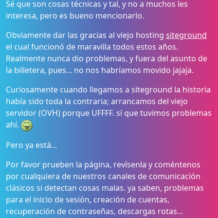
Sé que son cosas técnicas y tal, y no a muchos les
interesa, pero es bueno mencionarlo.
Obviamente dar las gracias al viejo hosting
siteground
el cual funcionó de maravilla todos estos años.
Realmente nunca dio problemas, y fuera del asunto de
la billetera, pues... no nos habríamos movido jajaja.
Curiosamente cuando llegamos a siteground la historia
había sido toda la contraria; arrancamos del viejo
servidor (OVH) porque UFFFF. sí que tuvimos problemas
ahí.
Pero ya está...
Por favor prueben la página, revísenla y coméntenos
por cualquiera de nuestros canales de comunicación
clásicos si detectan cosas malas. ya saben, problemas
para el inicio de sesión, creación de cuentas,
recuperación de contraseñas, descargas rotas...