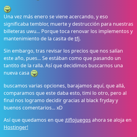
Una vez más enero se viene acercando, y eso
significaba temblor, muerte y destrucción para nuestras
billeteras uwu... Porque toca renovar los implementos y
mantenimiento de la casita de
tfj
.
Sin embargo, tras revisar los precios que nos salían
este año, pues... Se estában como que pasando un
tantito de la ralla. Así que decidimos buscarnos una
nueva casa
buscamos varias opciones, barajamos aquí, que allá,
comparamos que este daba esto, timi lo otro, pero al
final nos logramo decidir gracias al black fryday y
buenos comentarios... xD
Así que quedamos en que ¡
tiflojuegos
ahora se aloja en
Hostinger!