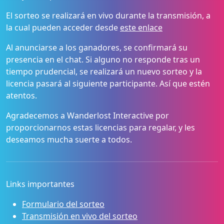
El sorteo se realizará en vivo durante la transmisión, a
la cual pueden acceder desde
este enlace
Al anunciarse a los ganadores, se confirmará su
presencia en el chat. Si alguno no responde tras un
tiempo prudencial, se realizará un nuevo sorteo y la
licencia pasará al siguiente participante. Así que estén
atentos.
Agradecemos a Wanderlost Interactive por
proporcionarnos estas licencias para regalar, y les
deseamos mucha suerte a todos.
Links importantes
Formulario del sorteo
Transmisión en vivo del sorteo