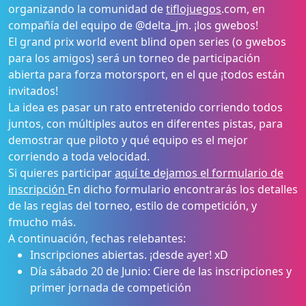
organizando la comunidad de
tiflojuegos
.com, en
compañía del equipo de @delta_jm. ¡los gwebos!
El grand prix world event blind open series (o gwebos
para los amigos) será un torneo de participación
abierta para forza motorsport, en el que ¡todos están
invitados!
La idea es pasar un rato entretenido corriendo todos
juntos, con múltiples autos en diferentes pistas, para
demostrar que piloto y qué equipo es el mejor
corriendo a toda velocidad.
Si quieres participar
aquí te dejamos el formulario de
inscripción
En dicho formulario encontrarás los detalles
de las reglas del torneo, estilo de competición, y
fmucho más.
A continuación, fechas relebantes:
Inscripciones abiertas. ¡desde ayer! xD
Día sábado 20 de Junio: Ciere de las inscripciones y
primer jornada de competición