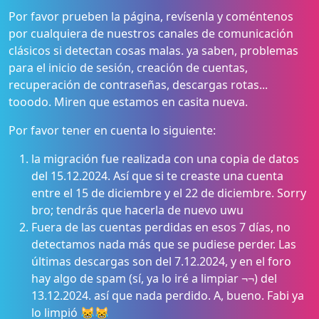
Por favor prueben la página, revísenla y coméntenos
por cualquiera de nuestros canales de comunicación
clásicos si detectan cosas malas. ya saben, problemas
para el inicio de sesión, creación de cuentas,
recuperación de contraseñas, descargas rotas...
tooodo. Miren que estamos en casita nueva.
Por favor tener en cuenta lo siguiente:
la migración fue realizada con una copia de datos
del 15.12.2024. Así que si te creaste una cuenta
entre el 15 de diciembre y el 22 de diciembre. Sorry
bro; tendrás que hacerla de nuevo uwu
Fuera de las cuentas perdidas en esos 7 días, no
detectamos nada más que se pudiese perder. Las
últimas descargas son del 7.12.2024, y en el foro
hay algo de spam (sí, ya lo iré a limpiar ¬¬) del
13.12.2024. así que nada perdido. A, bueno. Fabi ya
lo limpió 😹😹