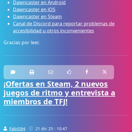
Dawncaster en Android
Dawncaster en iOS
Dawncaster en Steam
Canal de Discord para reportar problemas de
accesibilidad u otros inconvenientes
Gracias por leer.
¡Ofertas en Steam, 2 nuevos
juegos de ritmo y entrevista a
miembros de TFJ!
FabiG94
21 dic 25 : 10:47