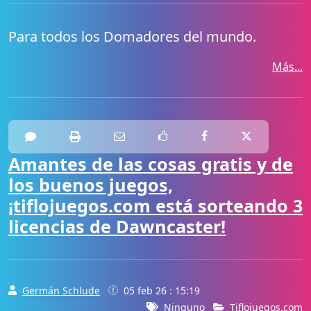
Para todos los Domadores del mundo.
Más...
Amantes de las cosas gratis y de
los buenos juegos,
¡tiflojuegos.com está sorteando 3
licencias de Dawncaster!
Germán Schlude
05 feb 26 : 15:19
Ninguno
Tiflojuegos.com