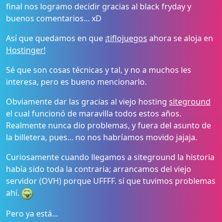
final nos logramo decidir gracias al black fryday y
buenos comentarios... xD
Así que quedamos en que ¡
tiflojuegos
ahora se aloja en
Hostinger!
Sé que son cosas técnicas y tal, y no a muchos les
interesa, pero es bueno mencionarlo.
Obviamente dar las gracias al viejo hosting
siteground
el cual funcionó de maravilla todos estos años.
Realmente nunca dio problemas, y fuera del asunto de
la billetera, pues... no nos habríamos movido jajaja.
Curiosamente cuando llegamos a siteground la historia
había sido toda la contraria; arrancamos del viejo
servidor (OVH) porque UFFFF. sí que tuvimos problemas
ahí.
Pero ya está...