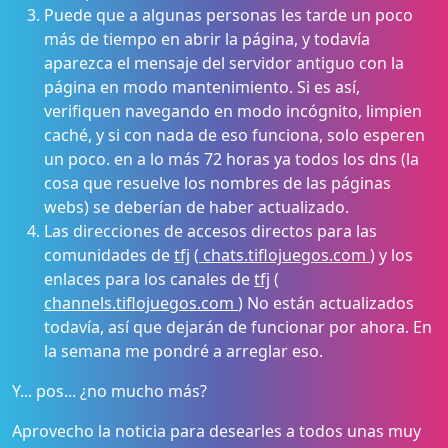
Puede que a algunas personas les tarde un poco
más de tiempo en abrir la página, y todavía
aparezca el mensaje del servidor antiguo con la
página en modo mantenimiento. Si es así,
verifiquen navegando en modo incógnito, limpien
caché, y si con nada de eso funciona, solo esperen
un poco. en a lo más 72 horas ya todos los dns (la
cosa que resuelve los nombres de las páginas
webs) se deberían de haber actualizado.
Las direcciones de accesos directos para las
comunidades de
tfj
(
chats.tiflojuegos.com
) y los
enlaces para los canales de
tfj
(
channels.tiflojuegos.com
) No están actualizados
todavía, así que dejarán de funcionar por ahora. En
la semana me pondré a arreglar eso.
Y... pos... ¿no mucho más?
Aprovecho la noticia para desearles a todos unas muy