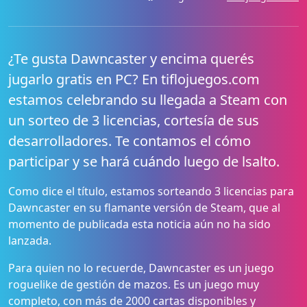
¿Te gusta Dawncaster y encima querés
jugarlo gratis en PC? En tiflojuegos.com
estamos celebrando su llegada a Steam con
un sorteo de 3 licencias, cortesía de sus
desarrolladores. Te contamos el cómo
participar y se hará cuándo luego de lsalto.
Como dice el título, estamos sorteando 3 licencias para
Dawncaster en su flamante versión de Steam, que al
momento de publicada esta noticia aún no ha sido
lanzada.
Para quien no lo recuerde, Dawncaster es un juego
roguelike de gestión de mazos. Es un juego muy
completo, con más de 2000 cartas disponibles y