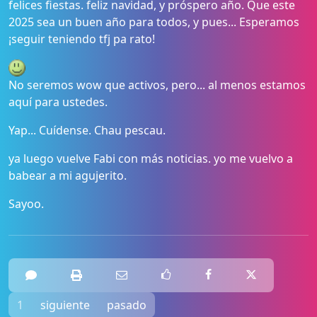
felices fiestas. feliz navidad, y próspero año. Que este
2025 sea un buen año para todos, y pues... Esperamos
¡seguir teniendo tfj pa rato!
No seremos wow que activos, pero... al menos estamos
aquí para ustedes.
Yap... Cuídense. Chau pescau.
ya luego vuelve Fabi con más noticias. yo me vuelvo a
babear a mi agujerito.
Sayoo.
1
siguiente
pasado