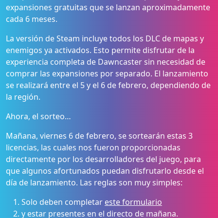
expansiones gratuitas que se lanzan aproximadamente
cada 6 meses.
La versión de Steam incluye todos los DLC de mapas y
enemigos ya activados. Esto permite disfrutar de la
experiencia completa de Dawncaster sin necesidad de
comprar las expansiones por separado. El lanzamiento
se realizará entre el 5 y el 6 de febrero, dependiendo de
la región.
Ahora, el sorteo…
Mañana, viernes 6 de febrero, se sortearán estas 3
licencias, las cuales nos fueron proporcionadas
directamente por los desarrolladores del juego, para
que algunos afortunados puedan disfrutarlo desde el
día de lanzamiento. Las reglas son muy simples:
Solo deben completar
este formulario
y estar presentes en el directo de mañana.