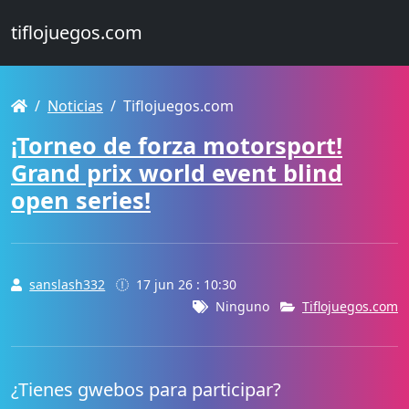
tiflojuegos.com
Noticias
Tiflojuegos.com
¡Torneo de forza motorsport!
Grand prix world event blind
open series!
sanslash332
17 jun 26 : 10:30
Ninguno
Tiflojuegos.com
¿Tienes gwebos para participar?