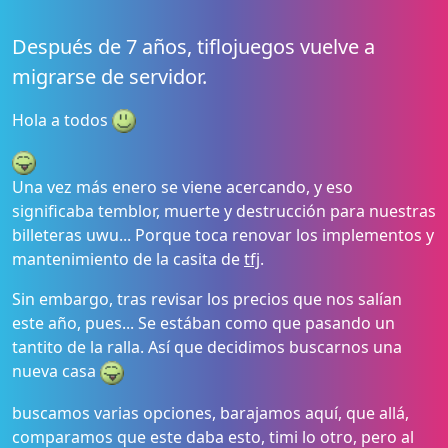
Después de 7 años, tiflojuegos vuelve a
migrarse de servidor.
Hola a todos
Una vez más enero se viene acercando, y eso
significaba temblor, muerte y destrucción para nuestras
billeteras uwu... Porque toca renovar los implementos y
mantenimiento de la casita de
tfj
.
Sin embargo, tras revisar los precios que nos salían
este año, pues... Se estában como que pasando un
tantito de la ralla. Así que decidimos buscarnos una
nueva casa
buscamos varias opciones, barajamos aquí, que allá,
comparamos que este daba esto, timi lo otro, pero al