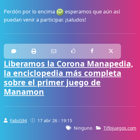
Perdón por lo encima
esperamos que aún así
puedan venir a participar. ¡saludos!
Liberamos la Corona Manapedia,
la enciclopedia más completa
sobre el primer juego de
Manamon
FabiG94
17 abr 26 : 19:15
Ninguno
Tiflojuegos.com