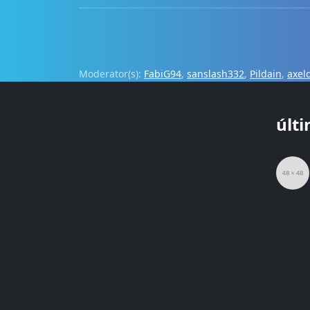
Moderator(s):
FabiG94
,
sanslash332
,
Pildain
,
axel
últ