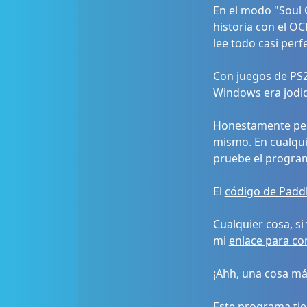
En el modo "Soul C
historia con el O
lee todo casi perf
Con juegos de PS2
Windows era jodid
Honestamente pens
mismo. En cualquie
pruebe el programa
El
código de Padd
Cualquier cosa, s
mi
enlace para co
¡Ahh, una cosa má
Este programa ti