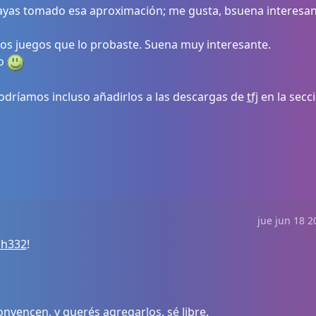
yas tomado esa aproximación; me gusta, bsuena interesan
 los juegos que lo probaste. Suena muy interesante.
to
odríamos incluso añadirlos a las descargas de
tfj
en la secci
jue jun 18 2
sh332
!
convencen, y querés agregarlos, sé libre.