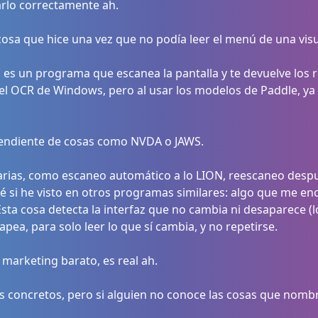
rlo correctamente ah.
cosa que hice una vez que no podía leer el menú de una vis
 es un programa que escanea la pantalla y te devuelve los 
l OCR de Windows, pero al usar los modelos de Paddle, y
endiente de cosas como NVDA o JAWS.
arias, como escaneo automático a lo LION, reescaneo despué
é si he visto en otros programas similares: algo que me en
ta cosa detecta la interfaz que no cambia ni desaparece (l
apea, para solo leer lo que sí cambia, y no repetirse.
 marketing barato, es real ah.
s concretos, pero si alguien no conoce las cosas que nombr