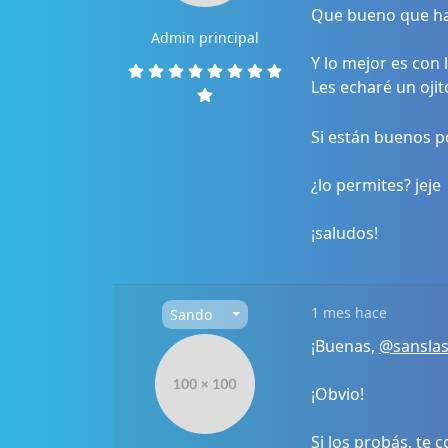
Que bueno que ha
Admin principal
Y lo mejor es con
Les echaré un oji
Si están buenos p
¿lo permites? jeje
¡saludos!
1 mes hace
Sando
¡Buenas,
@sansla
¡Obvio!
Si los probás, te 