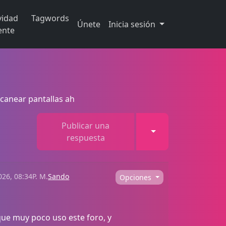
vidad
Tagwords
Únete
Inicia sesión
ente
anear pantallas ah
Publicar una
Toggle Dropdown
respuesta
26, 08:34P. M.
Sando
Opciones
que muy poco uso este foro, y