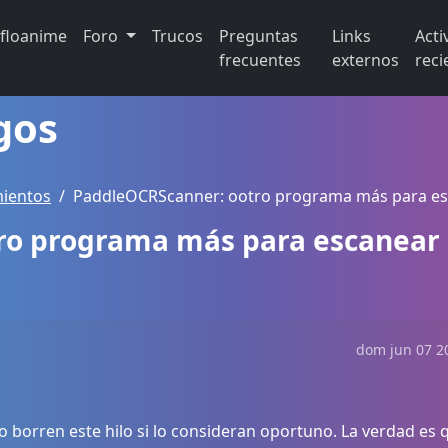
ifloanime
Foro
Trucos
Preguntas
Links
Acti
frecuentes
externos
reci
gos
ientos
PaddleOCRScanner: ootro programa más para esc
ro programa más para escanear
dom jun 07 20
 borren este hilo si lo consideran oportuno. La verdad es 