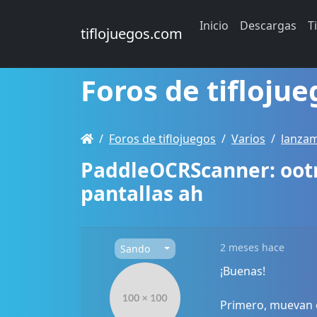
Inicio
Descargas
T
tiflojuegos.com
Foros de tiflojue
Foros de tiflojuegos
Varios
lanzam
PaddleOCRScanner: oot
pantallas ah
2 meses hace
Sando
¡Buenas!
Primero, muevan o