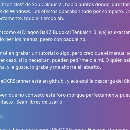
hronicles" de SoulCalibur VI, había puntos donde, directam
CR de Windows. Los efectos opacaban todo por completo. Co
ectamente, todo el tiempo ah.
 (como el Dragon Ball Z Budokai Tenkaichi 3 jeje) es exact
o leer los menús, peero con paddle no.
é en grabar un tutorial o algo, pero creo que el manual se
r caso, si lo necesitan, pueden pedírmelo a mí. O quién sa
, y le guste, lo graba y me ahorra el laburito.
leOCRScanner está en github
, y acá está la
descarga del úl
i ven que no contesto este foro (porque perfectamente pued
ntacto
. Sean libres de usarlo.
s:
ene su hermano menor, WinOCRScanner. Hace exactamente l