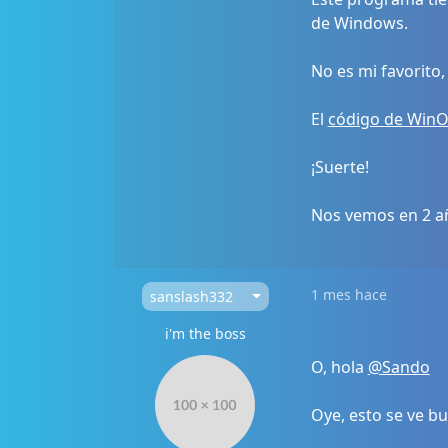
de Windows.
No es mi favorito
El
código de WinO
¡Suerte!
Nos vemos en 2 añ
1 mes hace
sanslash332
i'm the boss
O, hola
@Sando
Oye, esto se ve b