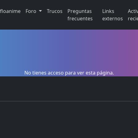
ifloanime
Foro
Trucos
Preguntas
Links
Acti
frecuentes
externos
reci
No tienes acceso para ver esta página.