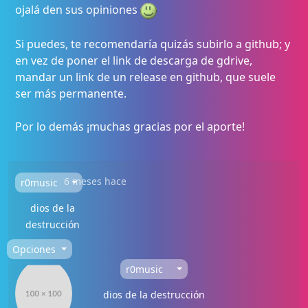
ojalá den sus opiniones
Si puedes, te recomendaría quizás subirlo a github; y
en vez de poner el link de descarga de gdrive,
mandar un link de un release en github, que suele
ser más permanente.
Por lo demás ¡muchas gracias por el aporte!
6 meses hace
r0music
dios de la
destrucción
Opciones
r0music
dios de la destrucción