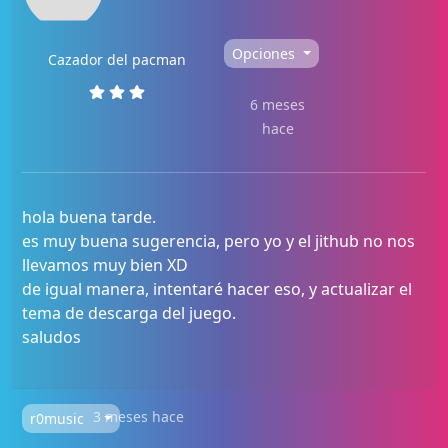
Opciones
Cazador del pacman
6 meses
hace
hola buena tarde.
es muy buena sugerencia, pero yo y el jithub no nos
llevamos muy bien XD
de igual manera, intentaré hacer eso, y actualizar el
tema de descarga del juego.
saludos
3 meses hace
r0music