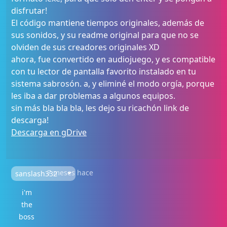
disfrutar!
El código mantiene tiempos originales, además de
sus sonidos, y su readme original para que no se
olviden de sus creadores originales XD
ahora, fue convertido en audiojuego, y es compatible
con tu lector de pantalla favorito instalado en tu
sistema sabrosón. a, y eliminé el modo orgía, porque
les iba a dar problemas a algunos equipos.
sin más bla bla bla, les dejo su ricachón link de
descarga!
Descarga en gDrive
7 meses hace
sanslash332
i'm
the
boss