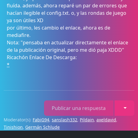
fluída. además, ahora reparé un par de errores que
hacían ilegible el config.txt. o, y las rondas de juego
ya son útiles XD
por último, les cambio el enlace, ahora es de
mediafire.
Nota: "pensaba en actualizar directamente el enlace
de la publicación original, pero me dió paja XDDD"
Ricachón Enlace De Descarga:
*
Toggl
Publicar una respuesta
Moderator(s):
FabiG94
,
sanslash332
,
Pildain
,
axeldavid
,
Tinishion
,
Germán Schlude