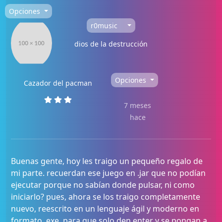
Opciones
r0music
dios de la destrucción
Opciones
Cazador del pacman
7 meses
hace
Buenas gente, hoy les traigo un pequeño regalo de
mi parte. recuerdan ese juego en .jar que no podían
ejecutar porque no sabían donde pulsar, ni como
iniciarlo? pues, ahora se los traigo completamente
nuevo, reescrito en un lenguaje ágil y moderno en
formato .exe, para que solo den enter y se pongan a