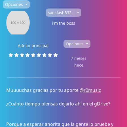
Opciones
sanslash332
i'm the boss
Opciones
Admin principal
7 meses
hace
Muuuuchas gracias por tu aporte
@r0music
¿Cuánto tiempo piensas dejarlo ahí en el gDrive?
Porque a esperar ahorita que la gente lo pruebe y