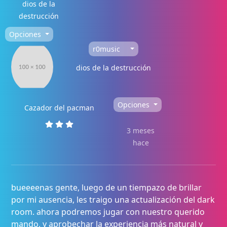
dios de la
destrucción
Opciones
r0music
dios de la destrucción
Opciones
Cazador del pacman
3 meses
hace
bueeeenas gente, luego de un tiempazo de brillar
por mi ausencia, les traigo una actualización del dark
room. ahora podremos jugar con nuestro querido
mando, y aprobechar la experiencia más natural y