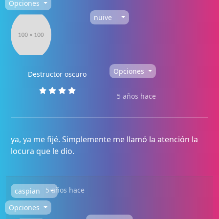
Opciones
nuive
Opciones
Destructor oscuro
5 años hace
ya, ya me fijé. Simplemente me llamó la atención la
locura que le dio.
5 años hace
caspian
Opciones