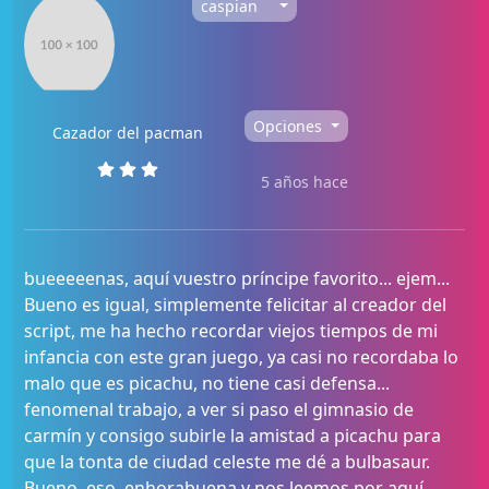
caspian
Opciones
Cazador del pacman
5 años hace
bueeeeenas, aquí vuestro príncipe favorito... ejem...
Bueno es igual, simplemente felicitar al creador del
script, me ha hecho recordar viejos tiempos de mi
infancia con este gran juego, ya casi no recordaba lo
malo que es picachu, no tiene casi defensa...
fenomenal trabajo, a ver si paso el gimnasio de
carmín y consigo subirle la amistad a picachu para
que la tonta de ciudad celeste me dé a bulbasaur.
Bueno, eso, enhorabuena y nos leemos por aquí