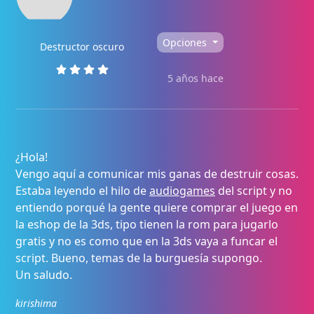
Opciones
Destructor oscuro
5 años hace
¿Hola!
Vengo aquí a comunicar mis ganas de destruir cosas.
Estaba leyendo el hilo de
audiogames
del script y no
entiendo porqué la gente quiere comprar el juego en
la eshop de la 3ds, tipo tienen la rom para jugarlo
gratis y no es como que en la 3ds vaya a funcar el
script. Bueno, temas de la burguesía supongo.
Un saludo.
kirishima