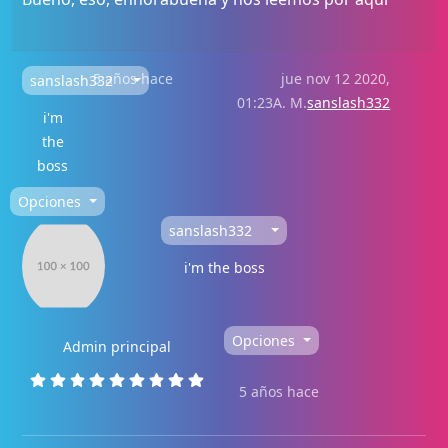
5 años hace
jue nov 12 2020,
sanslash332
01:23A. M.
sanslash332
i'm
the
boss
Opciones
sanslash332
i'm the boss
Opciones
Admin principal
5 años hace