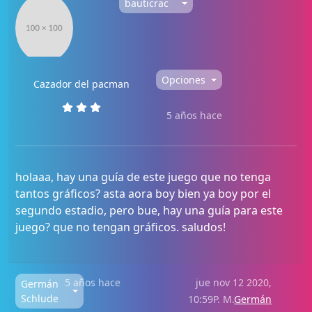
bauticrac
Opciones
Cazador del pacman
5 años hace
holaaa, hay una guía de este juego que no tenga
tantos gráficos? asta aora boy bien ya boy por el
segundo estadio, pero bue, hay una guía para este
juego? que no tengan gráficos. saludos!
5 años hace
jue nov 12 2020,
Germán
Schlude
10:59P. M.
Germán