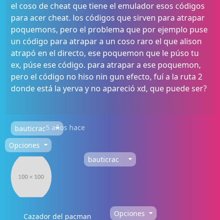
el coso de cheat que tiene el emulador esos códigos
para acer cheat. los códigos que sirven para atrapar
poquemons, pero el problema que por ejemplo puse
un código para atrapar a un coso raro el que alison
atrapó en el directo, ese poquemon que le púso tu
ex, púse ese código. para atrapar a ese poquemon,
pero el código no hiso nin gun efecto, fuí a la ruta 2
donde está la yerva y no apareció xd, que puede ser?
5 años hace
bauticrac
Opciones
bauticrac
Opciones
Cazador del pacman