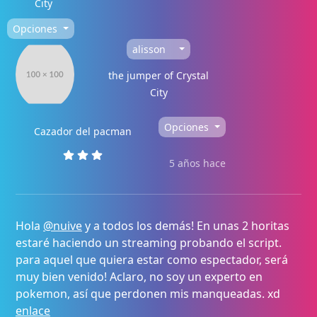
City
Opciones
alisson
the jumper of Crystal
City
Opciones
Cazador del pacman
5 años hace
Hola
@nuive
y a todos los demás! En unas 2 horitas
estaré haciendo un streaming probando el script.
para aquel que quiera estar como espectador, será
muy bien venido! Aclaro, no soy un experto en
pokemon, así que perdonen mis manqueadas. xd
enlace