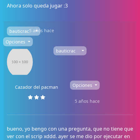
Ahora solo queda jugar :3
5 años hace
bauticrac
Opciones
bauticrac
Opciones
Cazador del pacman
5 años hace
bueno, yo bengo con una pregunta, que no tiene que
ver con el scrip xddd. ayer se me dio por ejecutar en