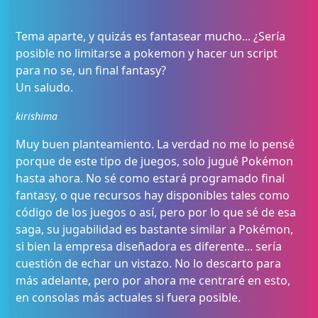
Tema aparte, y quizás es fantasear mucho... ¿Sería
posible no limitarse a pokemon y hacer un script
para no se, un final fantasy?
Un saludo.
kirishima
Muy buen planteamiento. La verdad no me lo pensé
porque de este tipo de juegos, solo jugué Pokémon
hasta ahora. No sé como estará programado final
fantasy, o que recursos hay disponibles tales como
código de los juegos o así, pero por lo que sé de esa
saga, su jugabilidad es bastante similar a Pokémon,
si bien la empresa diseñadora es diferente... sería
cuestión de echar un vistazo. No lo descarto para
más adelante, pero por ahora me centraré en esto,
en consolas más actuales si fuera posible.