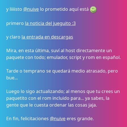
y liiiisto
@nuive
lo prometido aquí está
primero
la noticia del jueguito :3
y claro
la entrada en descargas
Mira, en esta última, suví al host directamente un
paquete con todo; emulador, script y rom en español.
Tarde o temprano se quedará medio atrasado, pero
bue...
Luego lo sigo actualizando; al menos que tu crees un
paquetito con el rom incluido para... ya sabes, la
gente que le cuesta ordenar las cosas jaja.
En fin, felicitaciones
@nuive
eres grande.