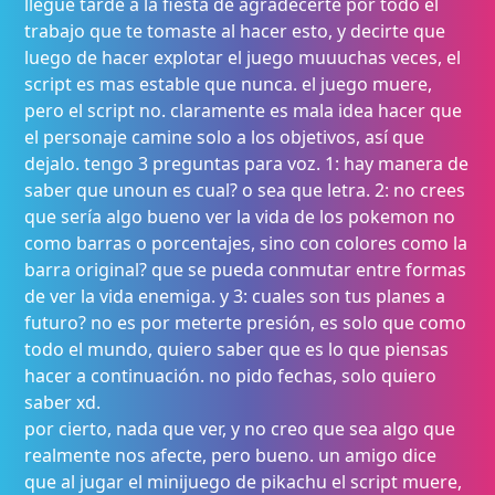
llegué tarde a la fiesta de agradecerte por todo el
trabajo que te tomaste al hacer esto, y decirte que
luego de hacer explotar el juego muuuchas veces, el
script es mas estable que nunca. el juego muere,
pero el script no. claramente es mala idea hacer que
el personaje camine solo a los objetivos, así que
dejalo. tengo 3 preguntas para voz. 1: hay manera de
saber que unoun es cual? o sea que letra. 2: no crees
que sería algo bueno ver la vida de los pokemon no
como barras o porcentajes, sino con colores como la
barra original? que se pueda conmutar entre formas
de ver la vida enemiga. y 3: cuales son tus planes a
futuro? no es por meterte presión, es solo que como
todo el mundo, quiero saber que es lo que piensas
hacer a continuación. no pido fechas, solo quiero
saber xd.
por cierto, nada que ver, y no creo que sea algo que
realmente nos afecte, pero bueno. un amigo dice
que al jugar el minijuego de pikachu el script muere,