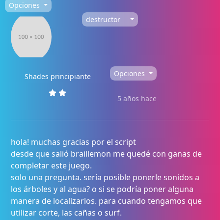
Opciones
destructor
Opciones
Shades principiante
5 años hace
hola! muchas gracias por el script
desde que salió braillemon me quedé con ganas de
completar este juego.
solo una pregunta. sería posible ponerle sonidos a
los árboles y al agua? o si se podría poner alguna
manera de localizarlos. para cuando tengamos que
utilizar corte, las cañas o surf.