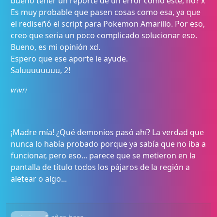
bueno tener un reporte de un error como este, no? x
Es muy probable que pasen cosas como esa, ya que
el rediseñó el script para Pokemon Amarillo. Por eso,
creo que seria un poco complicado solucionar eso.
Bueno, es mi opinión xd.
Espero que ese aporte le ayude.
Saluuuuuuuu, 2!
vrivri
¡Madre mía! ¿Qué demonios pasó ahí? La verdad que
nunca lo había probado porque ya sabía que no iba a
funcionar, pero eso... parece que se metieron en la
pantalla de título todos los pájaros de la región a
aletear o algo...