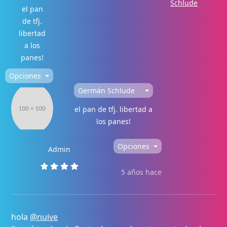
Schlude
el pan
de tfj.
libertad
a los
panes!
Opciones
Germán Schlude
el pan de tfj. libertad a
los panes!
Opciones
Admin
5 años hace
hola
@nuive