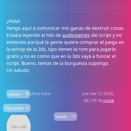
¿Hola!
Vengo aquí a comunicar mis ganas de destruir cosas.
Estaba leyendo el hilo de
audiogames
del script y no
entiendo porqué la gente quiere comprar el juego en
la eshop de la 3ds, tipo tienen la rom para jugarlo
gratis y no es como que en la 3ds vaya a funcar el
script. Bueno, temas de la burguesía supongo.
Un saludo.
5 años hace
jue nov 12 2020,
nuive
06:17P. M.
nuive
Opciones
nuive