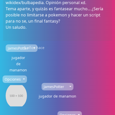
wikidex/bulbapedia. Opinión personal xd.
Tema aparte, y quizás es fantasear mucho... ¿Sería
posible no limitarse a pokemon y hacer un script
para no se, un final fantasy?
Un saludo.
5 años hace
JamesPotter
jugador
de
manamon
Opciones
JamesPotter
jugador de manamon
Opciones