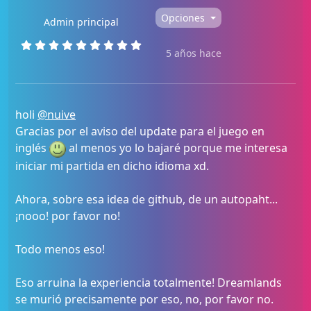
Opciones
Admin principal
5 años hace
holi
@nuive
Gracias por el aviso del update para el juego en
inglés
al menos yo lo bajaré porque me interesa
iniciar mi partida en dicho idioma xd.
Ahora, sobre esa idea de github, de un autopaht...
¡nooo! por favor no!
Todo menos eso!
Eso arruina la experiencia totalmente! Dreamlands
se murió precisamente por eso, no, por favor no.