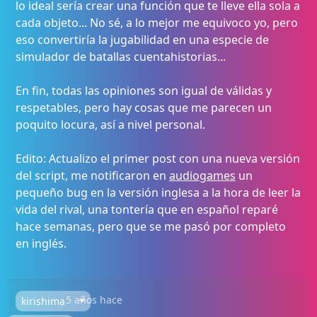
lo ideal sería crear una función que te lleve ella sola a
cada objeto... No sé, a lo mejor me equivoco yo, pero
eso convertiría la jugabilidad en una especie de
simulador de batallas cuentahistorias...
En fin, todas las opiniones son igual de válidas y
respetables, pero hay cosas que me parecen un
poquito locura, así a nivel personal.
Edito: Actualizo el primer post con una nueva versión
del script, me notificaron en
audiogames
un
pequeño bug en la versión inglesa a la hora de leer la
vida del rival, una tontería que en español reparé
hace semanas, pero que se me pasó por completo
en inglés.
5 años hace
kirishima