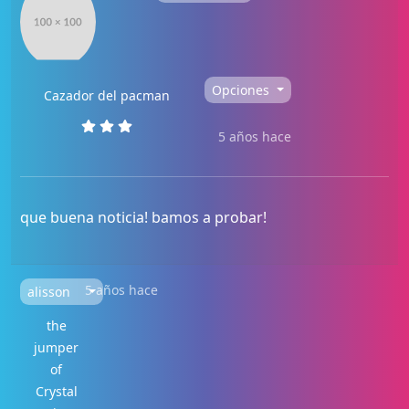
Opciones
Cazador del pacman
5 años hace
que buena noticia! bamos a probar!
5 años hace
alisson
the
jumper
of
Crystal