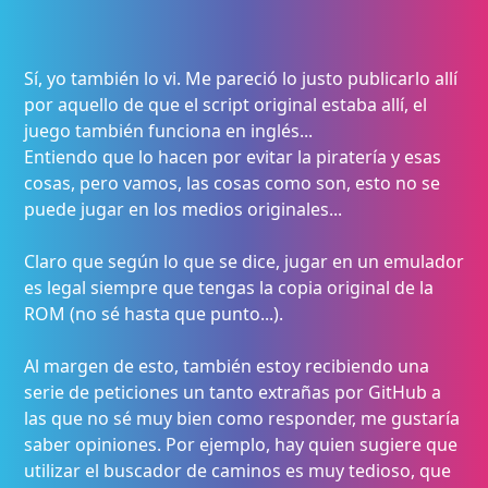
Sí, yo también lo vi. Me pareció lo justo publicarlo allí
por aquello de que el script original estaba allí, el
juego también funciona en inglés...
Entiendo que lo hacen por evitar la piratería y esas
cosas, pero vamos, las cosas como son, esto no se
puede jugar en los medios originales...
Claro que según lo que se dice, jugar en un emulador
es legal siempre que tengas la copia original de la
ROM (no sé hasta que punto...).
Al margen de esto, también estoy recibiendo una
serie de peticiones un tanto extrañas por GitHub a
las que no sé muy bien como responder, me gustaría
saber opiniones. Por ejemplo, hay quien sugiere que
utilizar el buscador de caminos es muy tedioso, que