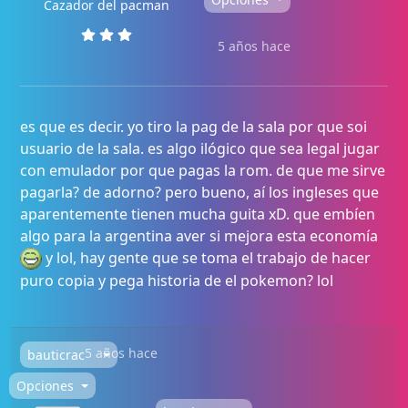
Cazador del pacman
5 años hace
es que es decir. yo tiro la pag de la sala por que soi
usuario de la sala. es algo ilógico que sea legal jugar
con emulador por que pagas la rom. de que me sirve
pagarla? de adorno? pero bueno, aí los ingleses que
aparentemente tienen mucha guita xD. que embíen
algo para la argentina aver si mejora esta economía
y lol, hay gente que se toma el trabajo de hacer
puro copia y pega historia de el pokemon? lol
5 años hace
bauticrac
Opciones