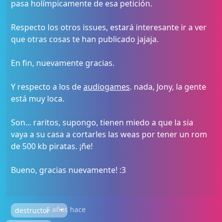
pasa holímpicamente de esa petición.
Respecto los otros issues, estará interesante ir a ver
que otras cosas te han publicado jajaja.
En fin, nuevamente gracias.
Y respecto a los de
audiogames
. nada, Jony, la gente
está muy loca.
Son... raritos, supongo, tienen miedo a que la sia
vaya a su casa a cortarles las weas por tener un rom
de 500 kb piratas. ¡ñe!
Bueno, gracias nuevamente! :3
5 años hace
destructor