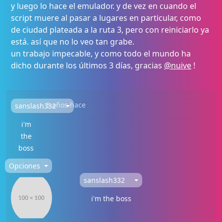
y luego lo hace el emulador. y de vez en cuando el
script muere al pasar a lugares en particular, como
de ciudad plateada a la ruta 3, pero con reiniciarlo ya
está. así que no lo veo tan grabe.
un trabajo impecable, y como todo el mundo ha
dicho durante los últimos 3 días, gracias
@nuive
!
5 años hace
sanslash332
i'm
the
boss
Opciones
sanslash332
i'm the boss