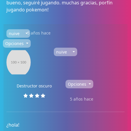
bueno, seguiré jugando. muchas gracias, porfín
jugando pokemon!
5 años hace
nuive
Opciones
nuive
Opciones
Destructor oscuro
5 años hace
¿hola!