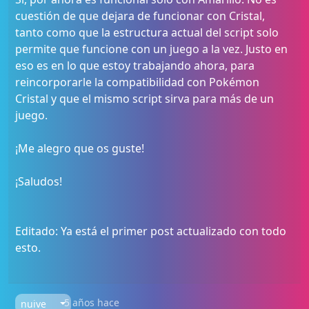
cuestión de que dejara de funcionar con Cristal,
tanto como que la estructura actual del script solo
permite que funcione con un juego a la vez. Justo en
eso es en lo que estoy trabajando ahora, para
reincorporarle la compatibilidad con Pokémon
Cristal y que el mismo script sirva para más de un
juego.
¡Me alegro que os guste!
¡Saludos!
Editado: Ya está el primer post actualizado con todo
esto.
5 años hace
nuive