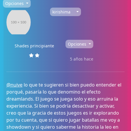
Opciones
kirishima
Opciones
Shades principiante
5 años hace
@nuive
lo que te sugieren si bien puedo entender el
porqué, pasaría lo que denomino el efecto
dreamlands. El juego se juega solo y eso arruina la
experiencia. Si bien se podría desactivar y activar,
creo que la gracia de estos juegos es ir explorando
por tu cuenta, que si quiero jugar batallas me voy a
showdown y si quiero saberme la historia la leo en