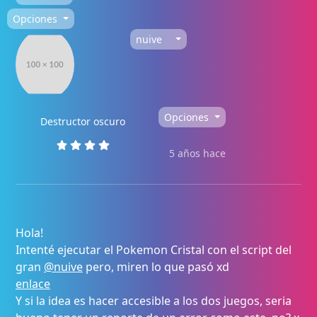
Opciones
nuive
Opciones
Destructor oscuro
5 años hace
Hola!
Intenté ejecutar el Pokemon Cristal con el script del
gran
@nuive
pero, miren lo que pasó xd
enlace
Y si la idea es hacer accesible a los dos juegos, seria