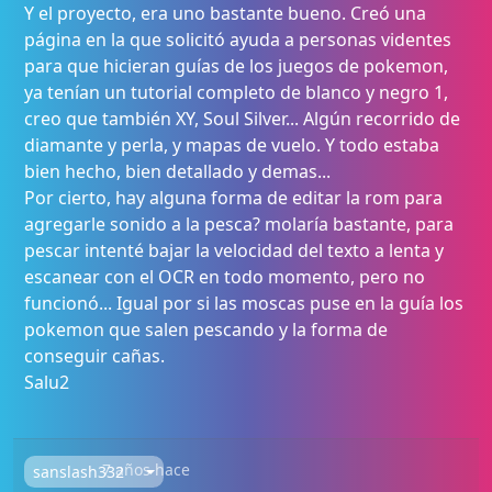
Y el proyecto, era uno bastante bueno. Creó una
página en la que solicitó ayuda a personas videntes
para que hicieran guías de los juegos de pokemon,
ya tenían un tutorial completo de blanco y negro 1,
creo que también XY, Soul Silver... Algún recorrido de
diamante y perla, y mapas de vuelo. Y todo estaba
bien hecho, bien detallado y demas...
Por cierto, hay alguna forma de editar la rom para
agregarle sonido a la pesca? molaría bastante, para
pescar intenté bajar la velocidad del texto a lenta y
escanear con el OCR en todo momento, pero no
funcionó... Igual por si las moscas puse en la guía los
pokemon que salen pescando y la forma de
conseguir cañas.
Salu2
7 años hace
sanslash332