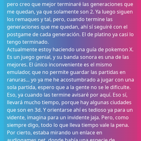
pero creo que mejor terminaré las generaciones que
me quedan, ya que solamente son 2. Ya luego siguen
los remaques y tal, pero, cuando termine las
generaciones que me quedan, ahí sí seguiré con el
postgame de cada generación. El de platino ya casi lo
tengo terminado.
Actualmente estoy haciendo una guía de pokemon X.
Es un juego genial, y su banda sonora es una de las
mejores. El único inconveniente es el mismo
emulador, que no permite guardar las partidas en
ranuras... yo ya me he acostumbrado a jugar con una
sola partida, espero que a la gente no se le dificulte.
Eso, ya cuando las termine avisaré por aquí. Eso sí,
llevará mucho tiempo, porque hay algunas ciudades
que son en 3d. Y orientarse ahí es tedioso ya para un
vidente, imagina para un invidente jaja. Pero, como
siempre digo, todo lo que lleva tiempo vale la pena.
Por cierto, estaba mirando un enlace en
audiogames
.net, donde había una especie de...