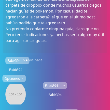
carpeta de dropbox donde muchos usuarios ciegos
hacían guías de pokemon. Por casualidad te
agregaron a la carpeta? leí que en el último post
habías pedido que te agregaran.
No pretendo copiarme ninguna guía, claro que no.
Pero tener indicaciones ya hechas sería algo muy útil
para agilizar las guías.
6 años hace
FabiG94
FabiG94
Opciones
FabiG94
FabiG94