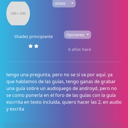
ulises
Opciones
Shades principiante
6 años hace
tengo una pregunta, pero no se si va por aquí. ya
que hablamos de las guías, tengo ganas de grabar
una guía sobre un audiojuego de androyd, pero no
se como ponerla en el foro de las guías con la guía
escrrita en texto incluída, quiero hacer las 2, en audio
y escrita