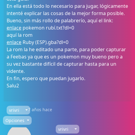
En ella está todo lo necesario para jugar, lógicamente
intenté explicar las cosas de la mejor forma posible.
Bueno, sin más rollo de palabrerío, aquí el link:
enlace
pokemon rubí.txt?dl=0
aquí la rom
enlace
Ruby (ESP).gba?dl=0
La rom la he editado una parte, para poder capturar
a Feebas ya que es un pokemon muy bueno pero a
su vez bastante difícil de capturar hasta para un
vidente.
En fin, espero que puedan jugarlo.
Salu2
7 años hace
vrivri
Opciones
vrivri