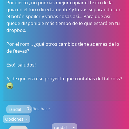
Por cierto ¿no podrías mejor copiar el texto de la
guía en el foro directamente? y lo vas separando con
el botón spoiler y varias cosas así... Para que así
quede disponible más tiempo de lo que estará en tu
dropbox.
Por el rom... ¿qué otros cambios tiene además de lo
de feevas?
Eso! ¡saludos!
A, de qué era ese proyecto que contabas del tal ross?
7 años hace
randal
Opciones
randal