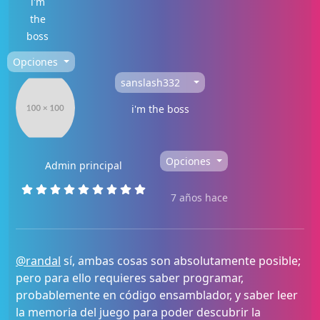
i'm
the
boss
Opciones
sanslash332
i'm the boss
Opciones
Admin principal
7 años hace
@randal
sí, ambas cosas son absolutamente posible;
pero para ello requieres saber programar,
probablemente en código ensamblador, y saber leer
la memoria del juego para poder descubrir la