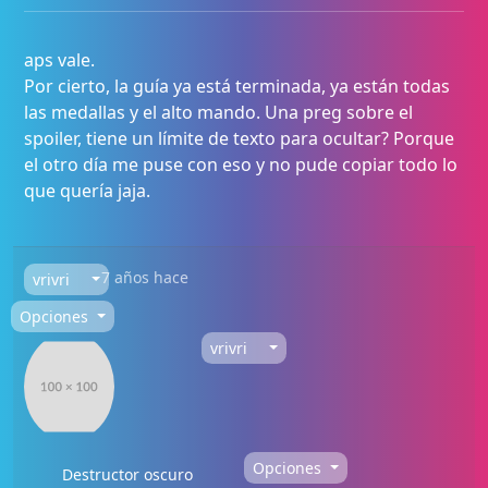
aps vale.
Por cierto, la guía ya está terminada, ya están todas
las medallas y el alto mando. Una preg sobre el
spoiler, tiene un límite de texto para ocultar? Porque
el otro día me puse con eso y no pude copiar todo lo
que quería jaja.
7 años hace
vrivri
Opciones
vrivri
Opciones
Destructor oscuro