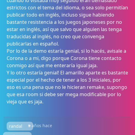
cuando lo visitaba muy seguido eran demasiado
estrictos con el tema del idioma, o sea solo permitían
publicar todo en inglés, incluso sigue habiendo
bastante resistencia a los juegos japoneses por no
estar en inglés, así que salvo que alguien las tenga
traducidas al inglés, no creo que convenga
publicarlas en español.
Por lo de la demo estaría genial, si lo hacés, avisale a
Corona o a mi, digo porque Corona tiene contacto
conmigo así que me enteraría igual jaja.
Y lo otro estaría genial! El amarillo aparte es bastante
especial por el hecho de tener a los 3 iniciales, por
eso es una pena que no le hicieran remake, supongo
que esa room si debe ser mega modificable por lo
vieja que es jaja.
6 años hace
randal