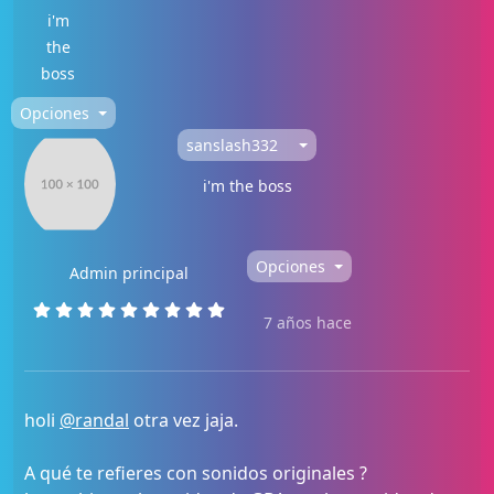
i'm
the
boss
Opciones
sanslash332
i'm the boss
Opciones
Admin principal
7 años hace
holi
@randal
otra vez jaja.
A qué te refieres con sonidos originales ?