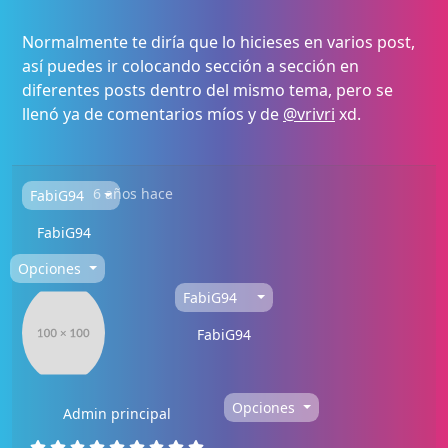
Normalmente te diría que lo hicieses en varios post,
así puedes ir colocando sección a sección en
diferentes posts dentro del mismo tema, pero se
llenó ya de comentarios míos y de
@vrivri
xd.
6 años hace
FabiG94
FabiG94
Opciones
FabiG94
FabiG94
Opciones
Admin principal