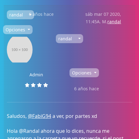
6 años hace
sáb mar 07 2020,
randal
11:45A. M.
randal
Opciones
randal
Opciones
Admin
6 años hace
Saludos,
@FabiG94
a ver, por partes xd
Hola @Randal ahora que lo dices, nunca me
agregaron a la carpeta que yo recuerde, si el post