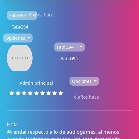
6 años hace
FabiG94
FabiG94
Opciones
FabiG94
FabiG94
Opciones
Admin principal
6 años hace
Hola
@randal
respecto a lo de
audiogames
, al menos