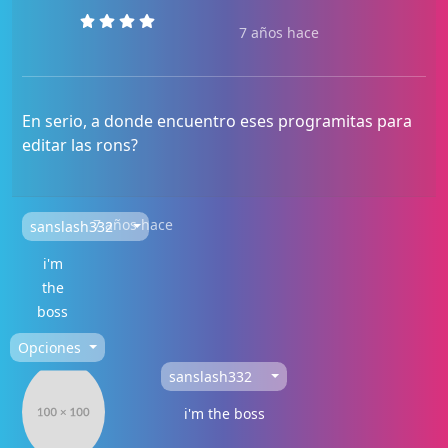
7 años hace
En serio, a donde encuentro eses programitas para
editar las rons?
7 años hace
sanslash332
i'm
the
boss
Opciones
sanslash332
i'm the boss