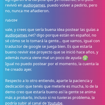
revivió en
audiogames
, puedo volver a pedirlo, pero
no, nunca me añadieron.
FabiG94
vale, y crees que sería buena idea postear las guías a
audiogames
.net? digo porque están en español, no
sé cómo se lo tomará la gente... que vamos, igual con
traductor de google se juega bien. Es que estaría
bueno revivir ese proyecto que se inició hace años, y
además nunca viene mal un poco de ayuda
Igual no puedo postear por el momento, la cuenta la
he creado ayer.
Respecto a lo otro entiendo, aparte la paciencia y
dedicación que tenés que meterle es mucha, lo de la
demo creo que estaría bueno así la gente se anima
más a probarlo, incluso si no tuvieras problema, la
podría subir al canal de
Youtube
.