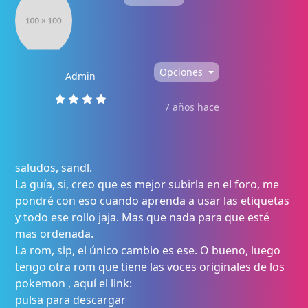
Opciones
Admin
7 años hace
saludos, sandl.
La guía, si, creo que es mejor subirla en el foro, me
pondré con eso cuando aprenda a usar las etiquetas
y todo ese rollo jaja. Mas que nada para que esté
mas ordenada.
La rom, sip, el único cambio es ese. O bueno, luego
tengo otra rom que tiene las voces originales de los
pokemon , aquí el link:
pulsa para descargar