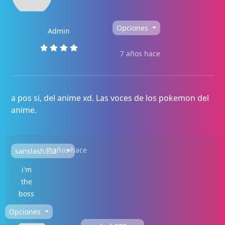
Opciones
Admin
7 años hace
a pos si, del anime xd. Las voces de los pokemon del
anime.
7 años hace
sanslash332
i'm
the
boss
Opciones