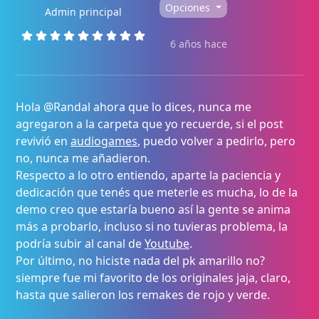
Opciones
Admin principal
6 años hace
Hola @Randal ahora que lo dices, nunca me
agregaron a la carpeta que yo recuerde, si el post
revivió en
audiogames
, puedo volver a pedirlo, pero
no, nunca me añadieron.
Respecto a lo otro entiendo, aparte la paciencia y
dedicación que tenés que meterle es mucha, lo de la
demo creo que estaría bueno así la gente se anima
más a probarlo, incluso si no tuvieras problema, la
podría subir al canal de
Youtube
.
Por último, no hiciste nada del pk amarillo no?
siempre fue mi favorito de los originales jaja, claro,
hasta que salieron los remakes de rojo y verde.