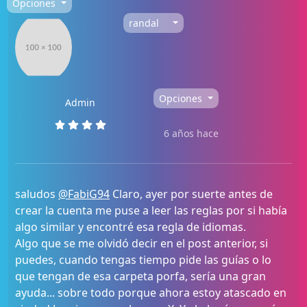
Opciones
randal
Opciones
Admin
6 años hace
saludos
@FabiG94
Claro, ayer por suerte antes de
crear la cuenta me puse a leer las reglas por si había
algo similar y encontré esa regla de idiomas.
Algo que se me olvidó decir en el post anterior, si
puedes, cuando tengas tiempo pide las guías o lo
que tengan de esa carpeta porfa, sería una gran
ayuda... sobre todo porque ahora estoy atascado en