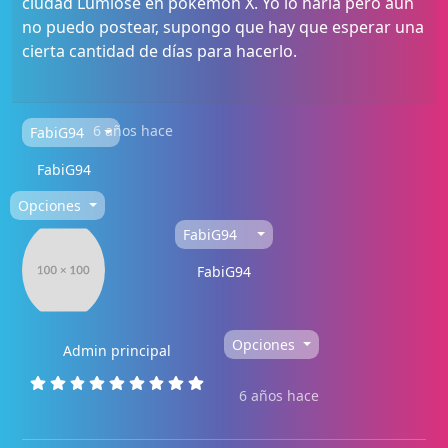
ciudad Lumiose en pokemon X. Yo lo haría pero aún
no puedo postear, supongo que hay que esperar una
cierta cantidad de días para hacerlo.
6 años hace
FabiG94
FabiG94
Opciones
FabiG94
FabiG94
Opciones
Admin principal
6 años hace