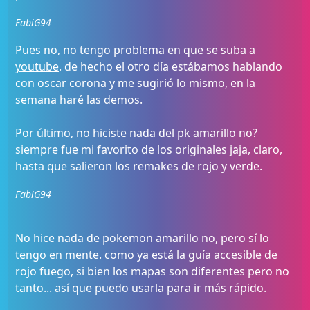
FabiG94
Pues no, no tengo problema en que se suba a
youtube
. de hecho el otro día estábamos hablando
con oscar corona y me sugirió lo mismo, en la
semana haré las demos.
Por último, no hiciste nada del pk amarillo no?
siempre fue mi favorito de los originales jaja, claro,
hasta que salieron los remakes de rojo y verde.
FabiG94
No hice nada de pokemon amarillo no, pero sí lo
tengo en mente. como ya está la guía accesible de
rojo fuego, si bien los mapas son diferentes pero no
tanto... así que puedo usarla para ir más rápido.