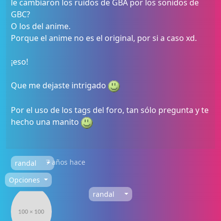
le cambiaron los ruidos de GBA por los sonidos de
GBC?
O los del anime.
Porque el anime no es el original, por si a caso xd.
¡eso!
Que me dejaste intrigado
Por el uso de los tags del foro, tan sólo pregunta y te
hecho una manito
7 años hace
randal
Opciones
randal