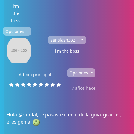
i'm
the
boss
Opciones
sanslash332
i'm the boss
Opciones
Admin principal
7 años hace
Hola
@randal
, te pasaste con lo de la guía. gracias,
eres genial