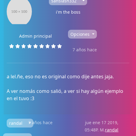
sanslash332
i'm the boss
Opciones
Admin principal
7 años hace
a lel.ñe, eso no es original como dije antes jaja.
A ver nomás como salió, a ver si hay algún ejemplo
en el tuvo :3
7 años hace
jue ene 17 2019,
randal
05:48P. M.
randal