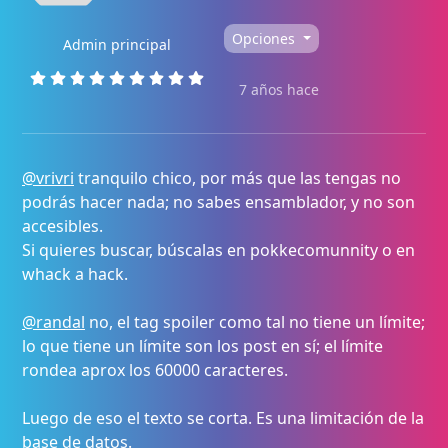
Opciones
Admin principal
7 años hace
@vrivri
tranquilo chico, por más que las tengas no
podrás hacer nada; no sabes ensamblador, y no son
accesibles.
Si quieres buscar, búscalas en pokkecomunnity o en
whack a hack.
@randal
no, el tag spoiler como tal no tiene un límite;
lo que tiene un límite son los post en sí; el límite
rondea aprox los 60000 caracteres.
Luego de eso el texto se corta. Es una limitación de la
base de datos.