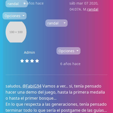
6 años hace
sáb mar 07 2020,
randal
04:07A. M.
randal
Opciones
randal
Opciones
Admin
6 años hace
saludos,
@FabiG94
Vamos a ver... si, tenía pensado
hacer una demo del juego, hasta la primera medalla
o hasta el primer bosque...
En lo que respecta a las generaciones, tenía pensado
terminar todo lo que sería el postgame de las guías...