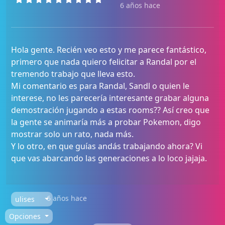
6 años hace
Hola gente. Recién veo esto y me parece fantástico,
primero que nada quiero felicitar a Randal por el
tremendo trabajo que lleva esto.
Mi comentario es para Randal, Sandl o quien le
interese, no les parecería interesante grabar alguna
demostración jugando a estas rooms?? Así creo que
la gente se animaría más a probar Pokemon, digo
mostrar solo un rato, nada más.
Y lo otro, en que guías andás trabajando ahora? Vi
que vas abarcando las generaciones a lo loco jajaja.
6 años hace
ulises
Opciones