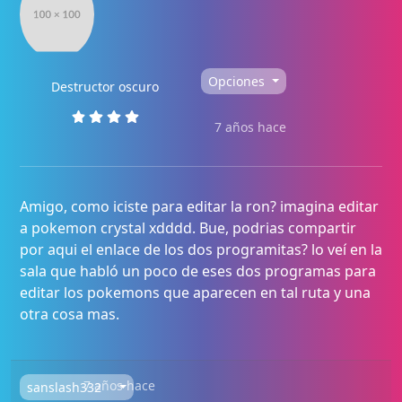
Opciones
Destructor oscuro
7 años hace
Amigo, como iciste para editar la ron? imagina editar
a pokemon crystal xdddd. Bue, podrias compartir
por aqui el enlace de los dos programitas? lo veí en la
sala que habló un poco de eses dos programas para
editar los pokemons que aparecen en tal ruta y una
otra cosa mas.
7 años hace
sanslash332