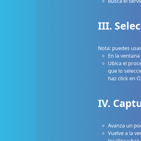
Busca el serv
III. Sele
Nota: puedes usar 
En la ventana 
Ubica el proce
que lo selecc
haz click en O
IV. Capt
Avanza un poc
Vuelve a la v
localiza y haz 