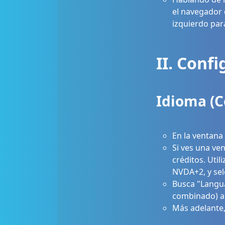
el navegador d
izquierdo para
II. Conf
Idioma (C
En la ventana 
Si ves una ven
créditos. Util
NVDA+2, y sel
Busca "Langua
combinado) a 
Más adelante,