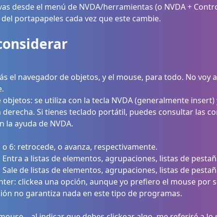
ctivas desde el menú de NVDA/herramientas (o NVDA + Control
o del portapapeles cada vez que este cambie.
considerar
rás el navegador de objetos, y el mouse, para todo. No voy 
.
objetos: se utiliza con la tecla NVDA (generalmente insert) 
 derecha. Si tienes teclado portátil, puedes consultar las 
en la ayuda de NVDA.
 o 6: retrocede, o avanza, respectivamente.
 Entra a listas de elementos, agrupaciones, listas de pestañ
 Sale de listas de elementos, agrupaciones, listas de pestañ
ter: clickea una opción, aunque yo prefiero el mouse por 
ón no garantiza nada en este tipo de programas.
use... al indicar que debes clickear algo, me referiré a lo 