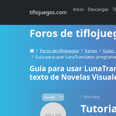
Inicio
Descargas
T
tiflojuegos.com
Foros de tiflojue
Foros de tiflojuegos
Varios
Guías,
Guía para usar LunaTranslator, programa 
Guía para usar LunaTra
texto de Novelas Visual
1 año hace
Sando
Tutoria