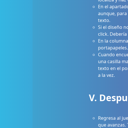
En el apartad
aunque, para 
texto.
Si el diseño n
click. Deberí
En la columna 
portapapeles.
Cuando encuen
una casilla ma
texto en el p
a la vez.
V. Despu
Regresa al ju
que avanzas. 