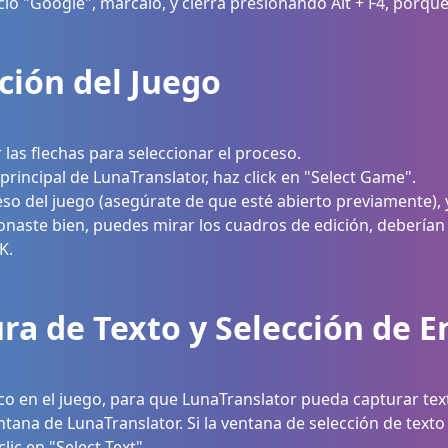
icio "Google", márcalo, y cierra presionando Alt + F4, porq
cción del Juego
las flechas para seleccionar el proceso.
principal de LunaTranslator, haz click en "Select Game".
so del juego (asegúrate de que esté abierto previamente), y 
ionaste bien, puedes mirar los cuadros de edición, debería
K.
ura de Texto y Selección de 
o en el juego, para que LunaTranslator pueda capturar tex
entana de LunaTranslator. Si la ventana de selección de tex
clic en "Select Text".