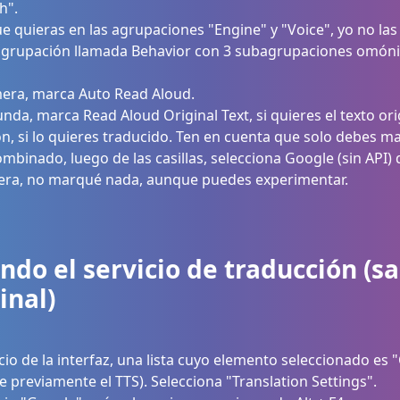
h".
ue quieras en las agrupaciones "Engine" y "Voice", yo no las
 agrupación llamada Behavior con 3 subagrupaciones omón
mera, marca Auto Read Aloud.
unda, marca Read Aloud Original Text, si quieres el texto or
on, si lo quieres traducido. Ten en cuenta que solo debes mar
binado, luego de las casillas, selecciona Google (sin API) que
cera, no marqué nada, aunque puedes experimentar.
do el servicio de traducción (sal
inal)
nicio de la interfaz, una lista cuyo elemento seleccionado es 
e previamente el TTS). Selecciona "Translation Settings".