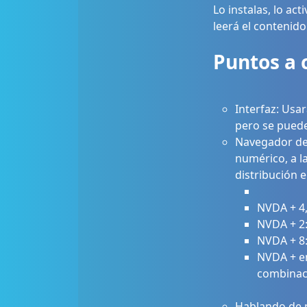
Lo instalas, lo a
leerá el contenid
Puntos a 
Interfaz: Usa
pero se puede
Navegador de 
numérico, a la
distribución 
NVDA + 4,
NVDA + 2:
NVDA + 8:
NVDA + en
combinaci
Hablando de mo