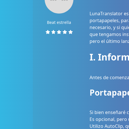
LunaTranslator es
portapapeles, par
Beat estrella
necesario, y si qu
que tengamos inst
pero el último la
I. Infor
Antes de comenzar,
Portapap
Si bien enseñaré 
Es opcional, pero
Utilizo AutoClip,