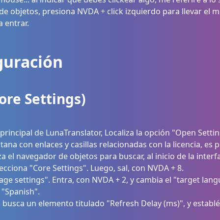
e objetos, presiona NVDA + click izquierdo para llevar el mou
 entrar.
iguración
ore Settings)
principal de LunaTranslator, Localiza la opción "Open Setting
tana con enlaces y casillas relacionadas con la licencia, es
iza el navegador de objetos para buscar, al inicio de la interfa
ecciona "Core Settings". Luego, sal, con NVDA + 8.
ge settings". Entra, con NVDA + 2, y cambia el "target lan
"Spanish".
 busca un elemento titulado "Refresh Delay (ms)", y establé