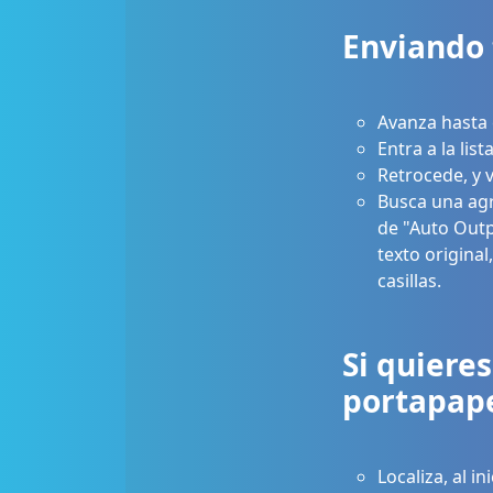
Enviando 
Avanza hasta e
Entra a la list
Retrocede, y 
Busca una agru
de "Auto Outp
texto original
casillas.
Si quiere
portapape
Localiza, al i