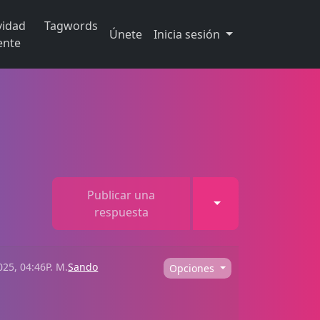
vidad
Tagwords
Únete
Inicia sesión
ente
Publicar una
Toggle Dropdown
respuesta
25, 04:46P. M.
Sando
Opciones