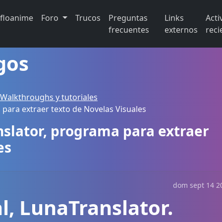
ifloanime
Foro
Trucos
Preguntas
Links
Acti
frecuentes
externos
reci
gos
 Walkthroughs y tutoriales
para extraer texto de Novelas Visuales
nslator, programa para extraer
es
dom sept 14 20
l, LunaTranslator.