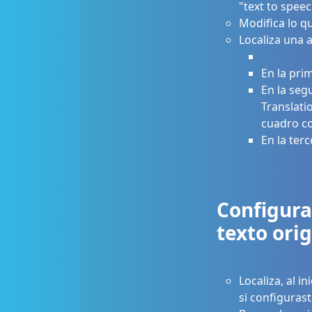
"text to speec
Modifica lo q
Localiza una
En la pri
En la seg
Translati
cuadro com
En la ter
Configuran
texto orig
Localiza, al i
si configurast