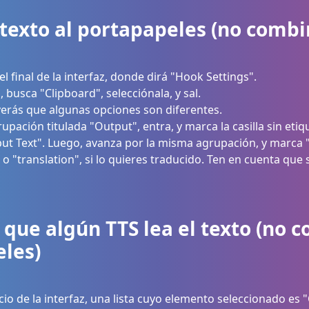
texto al portapapeles (no combi
l final de la interfaz, donde dirá "Hook Settings".
a, busca "Clipboard", selecciónala, y sal.
verás que algunas opciones son diferentes.
pación titulada "Output", entra, y marca la casilla sin etiq
ut Text". Luego, avanza por la misma agrupación, y marca "Or
, o "translation", si lo quieres traducido. Ten en cuenta qu
s que algún TTS lea el texto (no 
les)
nicio de la interfaz, una lista cuyo elemento seleccionado es 