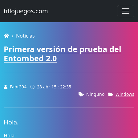
tiflojuegos.com
Noticias
Primera versión de prueba del
Entombed 2.0
FabiG94
28 abr 15 : 22:35
Ninguno
Windows
Hola.
Hola.