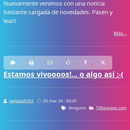
Nuevamente venimos con una noticia
bastante cargada de novedades. Pasen y
lean!
Más...
Estamos vivoooos!... o algo así :-(
sanslash332
05 mar 24 : 03:35
Ninguno
Tiflojuegos.com