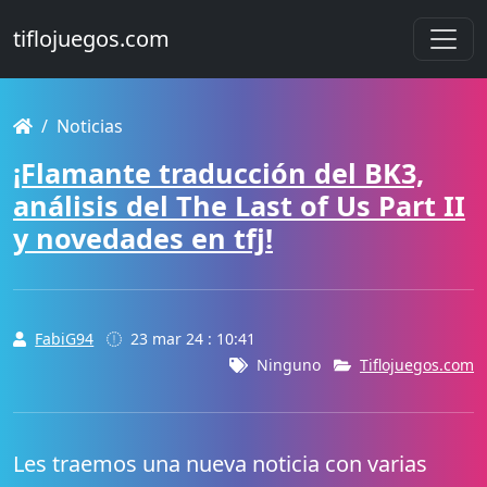
tiflojuegos.com
Noticias
¡Flamante traducción del BK3,
análisis del The Last of Us Part II
y novedades en tfj!
FabiG94
23 mar 24 : 10:41
Ninguno
Tiflojuegos.com
Les traemos una nueva noticia con varias