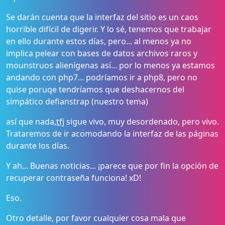
Se darán cuenta que la interfaz del sitio es un caos
horrible difícil de digerir. Y lo sé, tenemos que trabajar
en ello durante estos días, pero... al menos ya no
implica pelear con bases de datos archivos raros y
mounstruos alienígenas así... por lo menos ya estamos
andando con php7... podríamos ir a php8, pero no
quise poruqe tendríamos que deshacernos del
simpático defianstrap (nuestro tema)
así que nada,
tfj
sigue vivo, muy desordenado, pero vivo.
Trataremos de ir acomodando la interfaz de las páginas
durante los días.
Y ah... Buenas noticias... ¡parece que por fin la opción de
recuperar contraseña funciona! xD!
Eso.
Otro detalle, por favor cualquier cosa mala que