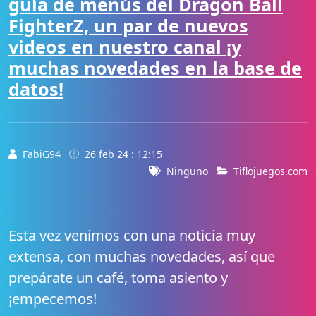
guía de menús del Dragon Ball
FighterZ, un par de nuevos
videos en nuestro canal ¡y
muchas novedades en la base de
datos!
FabiG94
26 feb 24 : 12:15
Ninguno
Tiflojuegos.com
Esta vez venimos con una noticia muy
extensa, con muchas novedades, así que
prepárate un café, toma asiento y
¡empecemos!