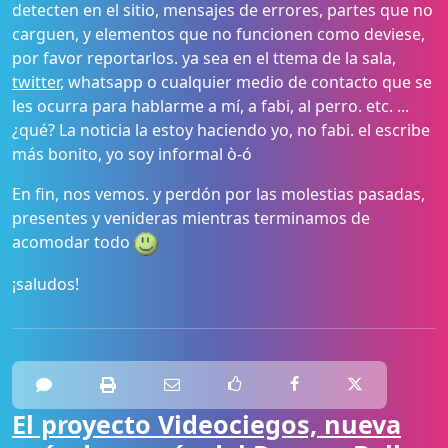
detecten en el sitio, mensajes de errores, partes que no
carguen, y elementos que no funcionen como deviese,
por favor reportarlos. ya sea en el ttema de la sala,
twitter
, whatsapp o cualquier medio de contacto que se
les ocurra para hablarme a mí, a fabi, al perro. etc. ...
¿qué? La noticia la estoy haciendo yo, no fabi. el escribe
más bonito, yo soy informal ò-ó
En fin, nos vemos. y perdón por las molestias pasadas,
presentes y venideras mientras terminamos de
acomodar todo
¡saludos!
El proyecto Videociegos, nueva