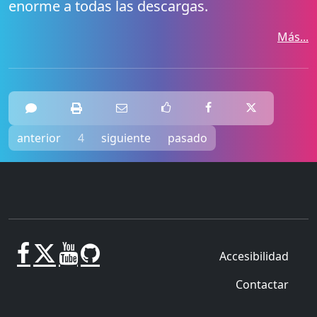
enorme a todas las descargas.
Más...
anterior
4
siguiente
pasado
Accesibilidad
Contactar