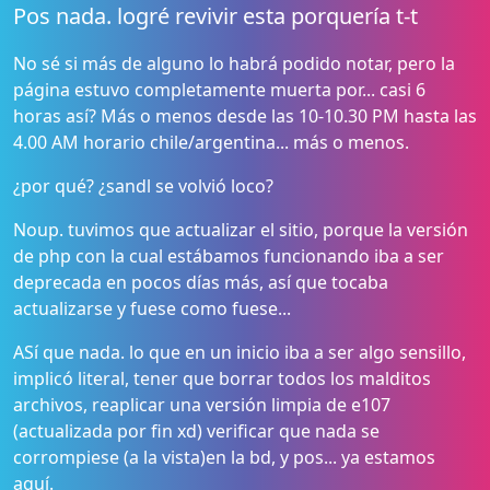
Pos nada. logré revivir esta porquería t-t
No sé si más de alguno lo habrá podido notar, pero la
página estuvo completamente muerta por... casi 6
horas así? Más o menos desde las 10-10.30 PM hasta las
4.00 AM horario chile/argentina... más o menos.
¿por qué? ¿sandl se volvió loco?
Noup. tuvimos que actualizar el sitio, porque la versión
de php con la cual estábamos funcionando iba a ser
deprecada en pocos días más, así que tocaba
actualizarse y fuese como fuese...
ASí que nada. lo que en un inicio iba a ser algo sensillo,
implicó literal, tener que borrar todos los malditos
archivos, reaplicar una versión limpia de e107
(actualizada por fin xd) verificar que nada se
corrompiese (a la vista)en la bd, y pos... ya estamos
aquí.