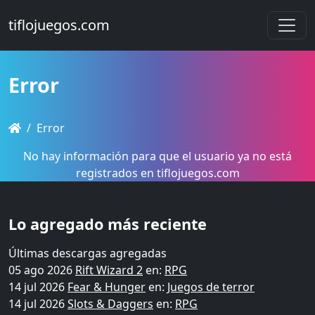
tiflojuegos.com
Error
Error
No hay información para que el usuario ya no está
registrados en tiflojuegos.com
Lo agregado más reciente
Últimas descargas agregadas
05 ago 2026
Rift Wizard 2
en:
RPG
14 jul 2026
Fear & Hunger
en:
Juegos de terror
14 jul 2026
Slots & Daggers
en:
RPG