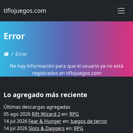
tiflojuegos.com
Error
Error
No hay información para que el usuario ya no está
registrados en tiflojuegos.com
Lo agregado más reciente
Últimas descargas agregadas
05 ago 2026
Rift Wizard 2
en:
RPG
14 jul 2026
Fear & Hunger
en:
Juegos de terror
14 jul 2026
Slots & Daggers
en:
RPG