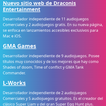
Nuevo sitio web de Draconis
Entertainment
Desarrollador independiente de 11 audiojuegos
Comerciales y 2 audiojuegos gratis. En su nueva página,
se enfoca en lanzamientos accesibles exclusivos para
Mac e iOS.
GMA Games
Desarrollador independiente de 9 audiojuegos. Posee
títulos muy conocidos y de los mejores que hay como
Shades of doom, Time of conflict y GMA Tank
Commander.
L-Works
Desarrollador independiente de 2 audiojuegos
Comerciales y 5 audiojuegos gratuitos. Es el creador del
clásico Super Liam y del gran Super Egg Hunt plus.