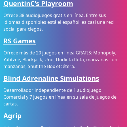
QuentinC's Playroom
Ofrece 38 audiojuegos gratis en línea. Entre sus
idiomas disponibles está el español, es casi una red
social para ciegos.
RS Games
Ofrece más de 20 juegos en línea GRATIS: Monopoly,
Yahtzee, Blackjack, Uno, Undir la flota, manzanas con
manzanas, Shut the Box etcétera.
Blind Adrenaline Simulations
Desarrollador independiente de 1 audiojuego
Comercial y 7 juegos en línea en su sala de juegos de
cartas.
Agrip