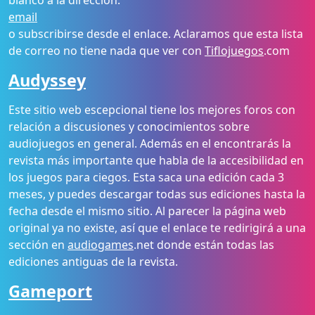
blanco a la dirección:
email
o subscribirse desde el enlace. Aclaramos que esta lista
de correo no tiene nada que ver con
Tiflojuegos
.com
Audyssey
Este sitio web escepcional tiene los mejores foros con
relación a discusiones y conocimientos sobre
audiojuegos en general. Además en el encontrarás la
revista más importante que habla de la accesibilidad en
los juegos para ciegos. Esta saca una edición cada 3
meses, y puedes descargar todas sus ediciones hasta la
fecha desde el mismo sitio. Al parecer la página web
original ya no existe, así que el enlace te redirigirá a una
sección en
audiogames
.net donde están todas las
ediciones antiguas de la revista.
Gameport