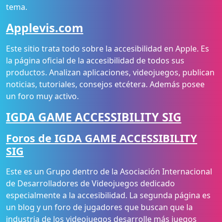
tema.
Applevis.com
Este sitio trata todo sobre la accesibilidad en Apple. Es
la página oficial de la accesibilidad de todos sus
productos. Analizan aplicaciones, videojuegos, publican
noticias, tutoriales, consejos etcétera. Además posee
un foro muy activo.
IGDA GAME ACCESSIBILITY SIG
Foros de IGDA GAME ACCESSIBILITY
SIG
Este es un Grupo dentro de la Asociación Internacional
de Desarrolladores de Videojuegos dedicado
especialmente a la accesibilidad. La segunda página es
un blog y un foro de jugadores que buscan que la
industria de los videojuegos desarrolle más juegos