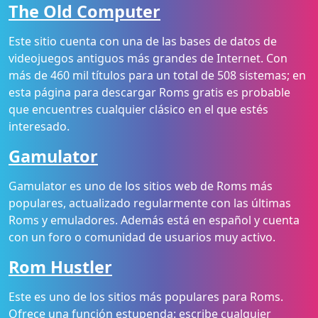
The Old Computer
Este sitio cuenta con una de las bases de datos de
videojuegos antiguos más grandes de Internet. Con
más de 460 mil títulos para un total de 508 sistemas; en
esta página para descargar Roms gratis es probable
que encuentres cualquier clásico en el que estés
interesado.
Gamulator
Gamulator es uno de los sitios web de Roms más
populares, actualizado regularmente con las últimas
Roms y emuladores. Además está en español y cuenta
con un foro o comunidad de usuarios muy activo.
Rom Hustler
Este es uno de los sitios más populares para Roms.
Ofrece una función estupenda: escribe cualquier