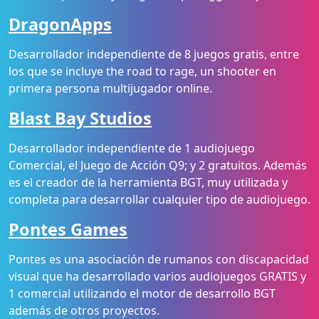
DragonApps
Desarrollador independiente de 8 juegos gratis, entre
los que se incluye the road to rage, un shooter en
primera persona multijugador online.
Blast Bay Studios
Desarrollador independiente de 1 audiojuego
Comercial, el Juego de Acción Q9; y 2 gratuitos. Además
es el creador de la herramienta BGT, muy utilizada y
completa para desarrollar cualquier tipo de audiojuego.
Pontes Games
Pontes es una asociación de rumanos con discapacidad
visual que ha desarrollado varios audiojuegos GRATIS y
1 comercial utilizando el motor de desarrollo BGT
además de otros proyectos.