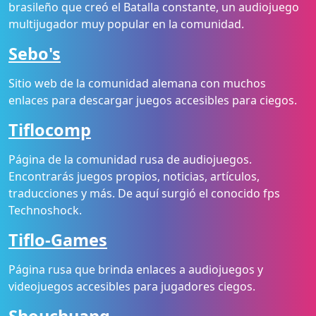
brasileño que creó el Batalla constante, un audiojuego
multijugador muy popular en la comunidad.
Sebo's
Sitio web de la comunidad alemana con muchos
enlaces para descargar juegos accesibles para ciegos.
Tiflocomp
Página de la comunidad rusa de audiojuegos.
Encontrarás juegos propios, noticias, artículos,
traducciones y más. De aquí surgió el conocido fps
Technoshock.
Tiflo-Games
Página rusa que brinda enlaces a audiojuegos y
videojuegos accesibles para jugadores ciegos.