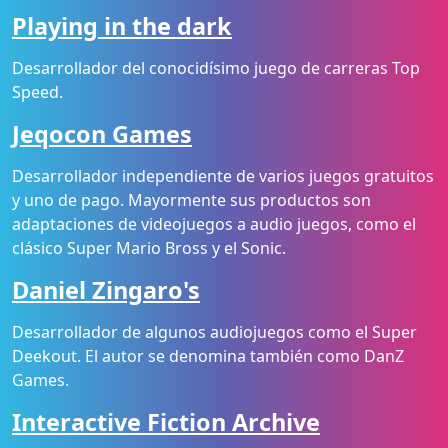
Playing in the dark
Desarrollador del conocidísimo juego de carreras Top
Speed.
Jeqocon Games
Desarrollador independiente de varios juegos gratuitos
y uno de pago. Mayormente sus productos son
adaptaciones de videojuegos a audio juegos, como el
clásico Super Mario Bross y el Sonic.
Daniel Zingaro's
Desarrollador de algunos audiojuegos como el Super
Deekout. El autor se denomina también como DanZ
Games.
Interactive Fiction Archive