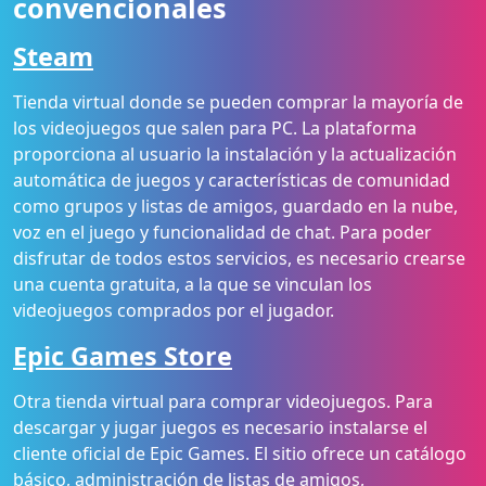
convencionales
Steam
Tienda virtual donde se pueden comprar la mayoría de
los videojuegos que salen para PC. La plataforma
proporciona al usuario la instalación y la actualización
automática de juegos y características de comunidad
como grupos y listas de amigos, guardado en la nube,
voz en el juego y funcionalidad de chat. Para poder
disfrutar de todos estos servicios, es necesario crearse
una cuenta gratuita, a la que se vinculan los
videojuegos comprados por el jugador.
Epic Games Store
Otra tienda virtual para comprar videojuegos. Para
descargar y jugar juegos es necesario instalarse el
cliente oficial de Epic Games. El sitio ofrece un catálogo
básico, administración de listas de amigos,