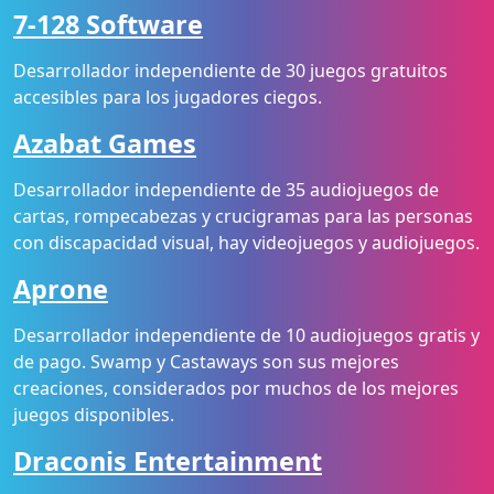
7-128 Software
Desarrollador independiente de 30 juegos gratuitos
accesibles para los jugadores ciegos.
Azabat Games
Desarrollador independiente de 35 audiojuegos de
cartas, rompecabezas y crucigramas para las personas
con discapacidad visual, hay videojuegos y audiojuegos.
Aprone
Desarrollador independiente de 10 audiojuegos gratis y
de pago. Swamp y Castaways son sus mejores
creaciones, considerados por muchos de los mejores
juegos disponibles.
Draconis Entertainment