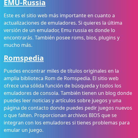
EMU-Russia
Este es el sitio web más importante en cuanto a
actualizaciones de emuladores. Si quieres la última
versión de un emulador, Emu russia es donde lo
encontrarás. También posee roms, bios, plugins y
mucho más.
Romspedia
Puedes encontrar miles de títulos originales en la
amplia biblioteca Rom de Romspedia. El sitio web
ofrece una sólida función de búsqueda y todos los
emuladores de consola. También tienen un blog donde
puedes leer noticias y artículos sobre juegos y una
página de contacto donde puedes pedir juegos nuevos
o que falten. Proporcionan archivos BIOS que se
integran con los emuladores si tienes problemas para
emular un juego.