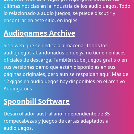
últimas noticias en la industria de los audiojuegos. Todo
lo relacionado a audio juegos, se puede discutir y
encontrar en este sitio, en inglés.
Audiogames Archive
Sitio web que se dedica a almacenar todos los
audiojuegos abandonados o que ya no tienen enlaces
oficiales de descarga. También sube juegos gratis o en
sus versiones demo que están disponibles en sus
páginas originales, pero aún se respaldan aquí. Más de
12 gigas en audiojuegos hay disponibles en el archivo
Audiogames
.
Spoonbill Software
Desarrollador australiano independiente de 35
rompecabezas y juegos de cartas adaptados a
audiojuegos.