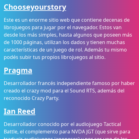
Chooseyourstory
Este es un enorme sitio web que contiene decenas de
librojuegos para jugar por el navegador. Estos van
desde los más simples, hasta algunos que poseen más
de 1000 páginas, utilizan los dados y tienen muchas
características de un juego de rol. Además tu mismo
podés subir tus propios librojuegos al sitio.
Pragma
Desarrollador francés independiente famoso por haber
creado el crazy mod para el Sound RTS, además del
reconocido Crazy Party.
Ian Reed
Desarrollador conocido por el audiojuego Tactical
Battle, el complemento para NVDA JGT (que sirve para