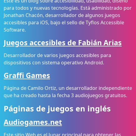
Este es un blog sobre accesibilidad, usabilidad, diseño
para todos y nuevas tecnologías. Está administrado por
Jonathan Chacón, desarrollador de algunos juegos
accesibles para iOS, bajo el sello de Tyflos Accessible
Software.
Juegos accesibles de Fabián Arias
Desarrollador de varios juegos accesibles para
dispositivos con sistema operativo Android.
Graffi Games
Página de Camilo Ortiz, un desarrollador independiente
que ha creado hasta la fecha 3 audiojuegos gratuitos.
Páginas de juegos en inglés
Audiogames.net
Este sitio Web es el lugar principal para obtener las