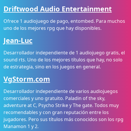
Driftwood Audio Entertainment
Ofrece 1 audiojuego de pago, entombed. Para muchos
uno de los mejores rpg que hay disponibles.
Jean-Luc
Desarrollador independiente de 1 audiojuego gratis, el
sound rts. Uno de los mejores títulos que hay, no solo
de estrategia, sino en los juegos en general.
VgStorm.com
Desarrollador independiente de varios audiojuegos
comerciales y uno gratuito. Paladin of the sky,
adventure at C, Psycho Strike y The gate. Todos muy
recomendables y con gran reputación entre los
jugadores. Pero sus títulos más conocidos son los rpg
Manamon 1 y 2.