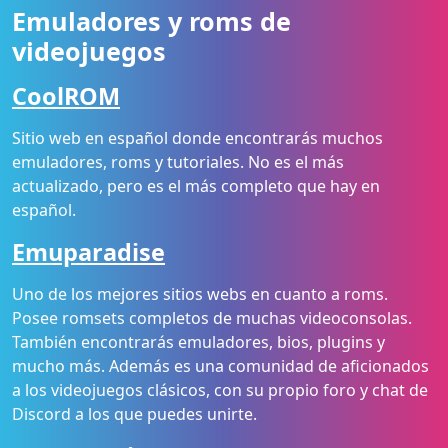
Emuladores y roms de
videojuegos
CoolROM
Sitio web en español donde encontrarás muchos
emuladores, roms y tutoriales. No es el más
actualizado, pero es el más completo que hay en
español.
Emuparadise
Uno de los mejores sitios webs en cuanto a roms.
Posee romsets completos de muchas videoconsolas.
También encontrarás emuladores, bios, plugins y
mucho más. Además es una comunidad de aficionados
a los videojuegos clásicos, con su propio foro y chat de
Discord a los que puedes unirte.