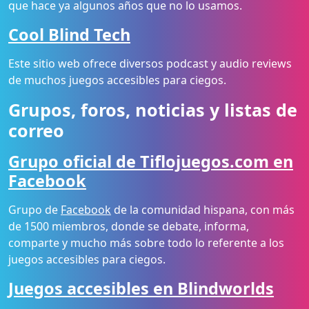
que hace ya algunos años que no lo usamos.
Cool Blind Tech
Este sitio web ofrece diversos podcast y audio reviews
de muchos juegos accesibles para ciegos.
Grupos, foros, noticias y listas de
correo
Grupo oficial de Tiflojuegos.com en
Facebook
Grupo de
Facebook
de la comunidad hispana, con más
de 1500 miembros, donde se debate, informa,
comparte y mucho más sobre todo lo referente a los
juegos accesibles para ciegos.
Juegos accesibles en Blindworlds