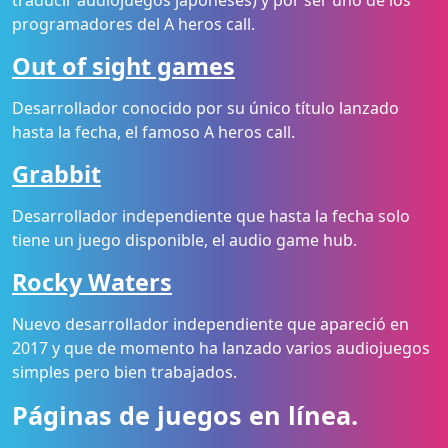
traducir audiojuegos japoneses) y por ser uno de los
programadores del A heros call.
Out of sight games
Desarrollador conocido por su único título lanzado
hasta la fecha, el famoso A heros call.
Grabbit
Desarrollador independiente que hasta la fecha solo
tiene un juego disponible, el audio game hub.
Rocky Waters
Nuevo desarrollador independiente que apareció en
2017 y que de momento ha lanzado varios audiojuegos
simples pero bien trabajados.
Páginas de juegos en línea.