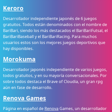
Keroro
Desarrollador independiente japonés de 6 juegos
gratuitos. Todos están denominados con el nombre de
BariBari, siendo los más destacados el BariBariFutsal, el
BariBariBaseball y el BariBariRacing. Para muchos
usuarios estos son los mejores juegos deportivos que
hay disponibles.
Morokuma
Desarrollador japonés independiente de varios juegos,
todos gratuitos, y en su mayoría conversacionales. Por
sobre todos destaca el Brave of Cloudia, un gran rpg
aún en fase de desarrollo.
Renova Games
Página en español de
Renova
Games, un desarrollador