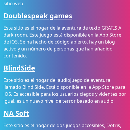
sitio web.
Doublespeak games
Este sitio es el hogar de la aventura de texto GRATIS A
dark room. Este juego está disponible en la App Store
de iOS. Se ha hecho de código abierto, hay un blog
activo y un número de personas que han añadido
contenido.
BlindSide
Este sitio es el hogar del audiojuego de aventura
llamado Blind Side. Está disponible en la App Store para
iOS. Es accesible para los usuarios ciegos y videntes por
igual, es un nuevo nivel de terror basado en audio.
NA Soft
Este sitio es el hogar de dos juegos accesibles, Dotris,