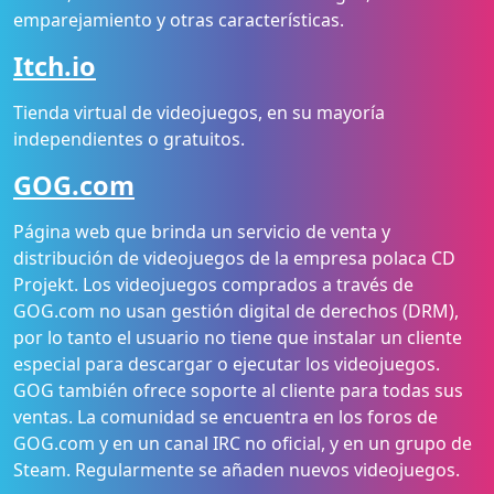
emparejamiento y otras características.
Itch.io
Tienda virtual de videojuegos, en su mayoría
independientes o gratuitos.
GOG.com
Página web que brinda un servicio de venta y
distribución de videojuegos de la empresa polaca CD
Projekt. Los videojuegos comprados a través de
GOG.com no usan gestión digital de derechos (DRM),
por lo tanto el usuario no tiene que instalar un cliente
especial para descargar o ejecutar los videojuegos.
GOG también ofrece soporte al cliente para todas sus
ventas. La comunidad se encuentra en los foros de
GOG.com y en un canal IRC no oficial, y en un grupo de
Steam. Regularmente se añaden nuevos videojuegos.