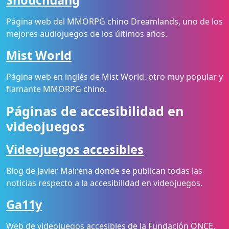
Shouchuang
Página web del MMORPG chino Dreamlands, uno de los
mejores audiojuegos de los últimos años.
Mist World
Página web en inglés de Mist World, otro muy popular y
flamante MMORPG chino.
Páginas de accesibilidad en
videojuegos
Videojuegos accesibles
Blog de Javier Mairena donde se publican todas las
noticias respecto a la accesibilidad en videojuegos.
Ga11y
Web de videojuegos accesibles de la Fundación ONCE,