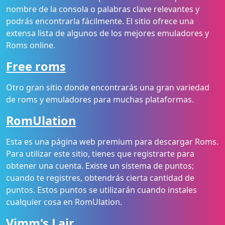
nombre de la consola o palabras clave relevantes y
podrás encontrarla fácilmente. El sitio ofrece una
extensa lista de algunos de los mejores emuladores y
Roms online.
Free roms
Otro gran sitio donde encontrarás una gran variedad
de roms y emuladores para muchas plataformas.
RomUlation
Esta es una página web premium para descargar Roms.
Para utilizar este sitio, tienes que registrarte para
obtener una cuenta. Existe un sistema de puntos;
cuando te registres, obtendrás cierta cantidad de
puntos. Estos puntos se utilizarán cuando instales
cualquier cosa en RomUlation.
Vimm's Lair