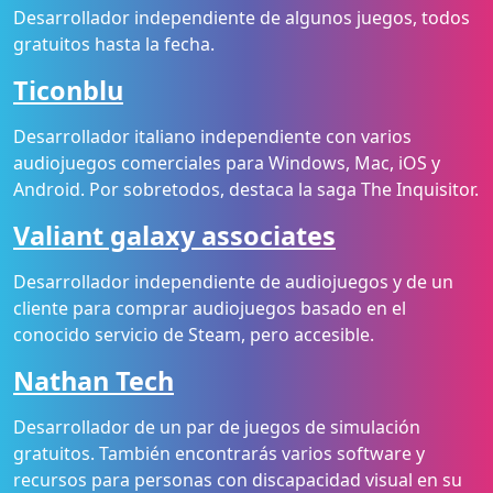
Desarrollador independiente de algunos juegos, todos
gratuitos hasta la fecha.
Ticonblu
Desarrollador italiano independiente con varios
audiojuegos comerciales para Windows, Mac, iOS y
Android. Por sobretodos, destaca la saga The Inquisitor.
Valiant galaxy associates
Desarrollador independiente de audiojuegos y de un
cliente para comprar audiojuegos basado en el
conocido servicio de Steam, pero accesible.
Nathan Tech
Desarrollador de un par de juegos de simulación
gratuitos. También encontrarás varios software y
recursos para personas con discapacidad visual en su