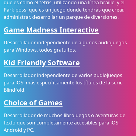
que es como el tetris, utilizando una línea braille, y el
Park poss, que es un juego donde tendrás que crear,
administrar, desarrollar un parque de diversiones.
Game Madness Interactive
Desarrollador independiente de algunos audiojuegos
para Windows, todos gratuitos.
Kid Friendly Software
Desarrollador independiente de varios audiojuegos
para iOS, más específicamente los títulos de la serie
Blindfold.
Choice of Games
Desarrollador de muchos librojuegos o aventuras de
texto que son completamente accesibles para iOS,
Android y PC.