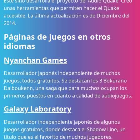
Este sitio desarrolla el proyecto del Audio Quake. Creó
unas herramientas que permiten hacer el Quake
accesible. La última actualización es de Diciembre del
2014.
Páginas de juegos en otros
idiomas
Nyanchan Games
Desarrollador japonés independiente de muchos
juegos, todos gratuitos. Se destacan los 3 Bokurano
Daiboukenn, una saga que para muchos ocupan los
primeros puestos en cuanto a calidad de audiojuegos.
Galaxy Laboratory
Desarrollador independiente japonés de algunos
juegos gratuitos, donde destaca el Shadow Line, un
título que es el favorito de muchos jugadores.