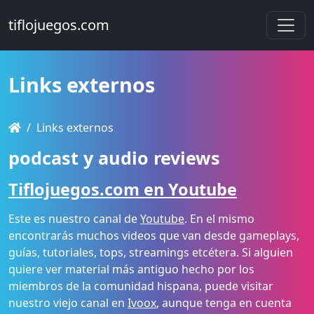
tiflojuegos.com
Links externos
Links externos
podcast y audio reviews
Tiflojuegos.com en Youtube
Este es nuestro canal de
Youtube
. En el mismo
encontrarás muchos videos que van desde gameplays,
guías, tutoriales, tops, streamings etcétera. Si alguien
quiere ver material más antiguo hecho por los
miembros de la comunidad hispana, puede visitar
nuestro viejo canal en
Ivoox
, aunque tenga en cuenta