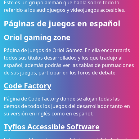
Este es un grupo alemán que habla sobre todo lo
referido a los audiojuegos y videojuegos accesibles.
Páginas de juegos en español
Oriol gaming zone
Página de juegos de Oriol Gómez. En ella encontrarás
todos sus títulos desarrollados y los que tradujo al
español, además podrás ver las tablas de puntuaciones
de sus juegos, participar en los foros de debate.
Code Factory
Página de Code Factory donde se alojan todas las
demos de todos los juegos del desarrollador tanto en
su versión en inglés como en español.
Tyflos Accessible Software