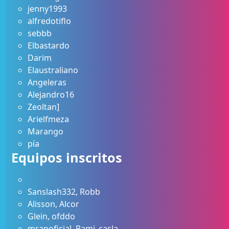
jenny1993
alfredotiflo
sebbb
Elbastardo
Darim
Elaustraliano
Angeleras
Alejandro16
Zeoltan]
Arielfmeza
Marango
pía
Equipos inscritos
Sanslash332, Robb
Alisson, Alcor
Glein, ofddo
mrapoficial, Rami_casla