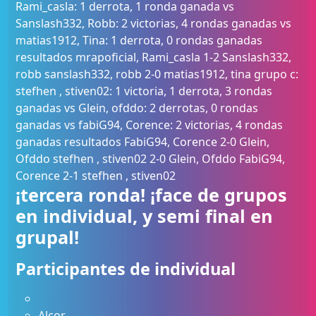
Rami_casla: 1 derrota, 1 ronda ganada vs
Sanslash332, Robb: 2 victorias, 4 rondas ganadas vs
matias1912, Tina: 1 derrota, 0 rondas ganadas
resultados mrapoficial, Rami_casla 1-2 Sanslash332,
robb sanslash332, robb 2-0 matias1912, tina grupo c:
stefhen , stiven02: 1 victoria, 1 derrota, 3 rondas
ganadas vs Glein, ofddo: 2 derrotas, 0 rondas
ganadas vs fabiG94, Corence: 2 victorias, 4 rondas
ganadas resultados FabiG94, Corence 2-0 Glein,
Ofddo stefhen , stiven02 2-0 Glein, Ofddo FabiG94,
Corence 2-1 stefhen , stiven02
¡tercera ronda! ¡face de grupos
en individual, y semi final en
grupal!
Participantes de individual
Alcor