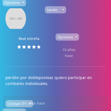
Opciones
Sando
Opciones
Beat estrella
10 años
hace
perdón por doblepostear, quiero participar en
combates individuales.
10 años hace
Cristian17