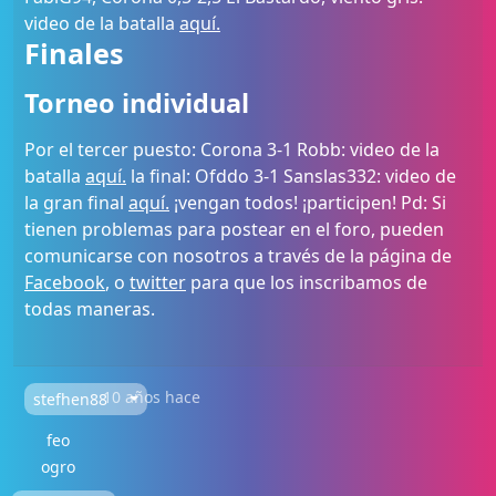
video de la batalla
aquí.
Finales
Torneo individual
Por el tercer puesto: Corona 3-1 Robb: video de la
batalla
aquí.
la final: Ofddo 3-1 Sanslas332: video de
la gran final
aquí.
¡vengan todos! ¡participen! Pd: Si
tienen problemas para postear en el foro, pueden
comunicarse con nosotros a través de la página de
Facebook
, o
twitter
para que los inscribamos de
todas maneras.
10 años hace
stefhen88
feo
ogro