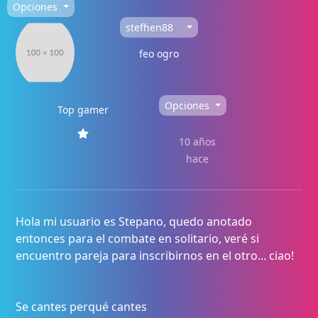
Opciones
stefhen88
feo ogro
Opciones
Top gamer
10 años
hace
Hola mi usuario es Stepano, quedo anotado
entonces para el combate en solitario, veré si
encuentro pareja para inscribirnos en el otro... ciao!
Se cantes perqué cantes