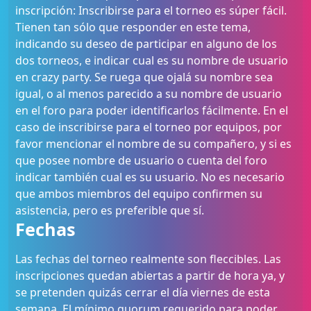
inscripción: Inscribirse para el torneo es súper fácil.
Tienen tan sólo que responder en este tema,
indicando su deseo de participar en alguno de los
dos torneos, e indicar cual es su nombre de usuario
en crazy party. Se ruega que ojalá su nombre sea
igual, o al menos parecido a su nombre de usuario
en el foro para poder identificarlos fácilmente. En el
caso de inscribirse para el torneo por equipos, por
favor mencionar el nombre de su compañero, y si es
que posee nombre de usuario o cuenta del foro
indicar también cual es su usuario. No es necesario
que ambos miembros del equipo confirmen su
asistencia, pero es preferible que sí.
Fechas
Las fechas del torneo realmente son fleccibles. Las
inscripciones quedan abiertas a partir de hora ya, y
se pretenden quizás cerrar el día viernes de esta
semana. El mínimo quorum requerido para poder