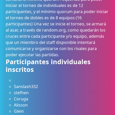
iniciar el torneo de individuales es de 12
participantes, y el mínimo quorum para poder iniciar
el torneo de dobles es de 8 equipos (16
participantes) Una vez se inicie el torneo, se armará
al asar, a través de random.org, como quedarán los
cruces entre cada participante y/o equipo, además
que un miembro del staff disponible intentará
comunicarse y organizarse con los rivales para
poder ejecutar las partidas.
Participantes individuales
inscritos
Sanslash332
stefhen
Coruga
Alisson
Glein