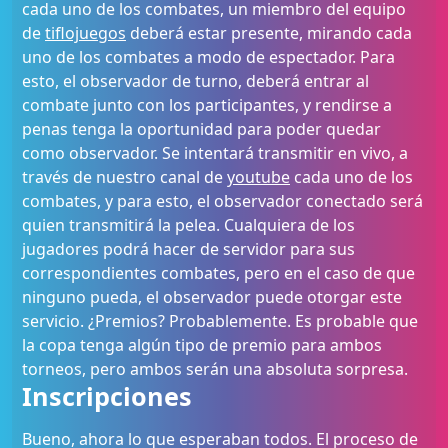
cada uno de los combates, un miembro del equipo
de
tiflojuegos
deberá estar presente, mirando cada
uno de los combates a modo de espectador. Para
esto, el observador de turno, deberá entrar al
combate junto con los participantes, y rendirse a
penas tenga la oportunidad para poder quedar
como observador. Se intentará transmitir en vivo, a
través de nuestro canal de
youtube
cada uno de los
combates, y para esto, el observador conectado será
quien transmitirá la pelea. Cualquiera de los
jugadores podrá hacer de servidor para sus
correspondientes combates, pero en el caso de que
ninguno pueda, el observador puede otorgar este
servicio. ¿Premios? Probablemente. Es probable que
la copa tenga algún tipo de premio para ambos
torneos, pero ambos serán una absoluta sorpresa.
Inscripciones
Bueno, ahora lo que esperaban todos. El proceso de