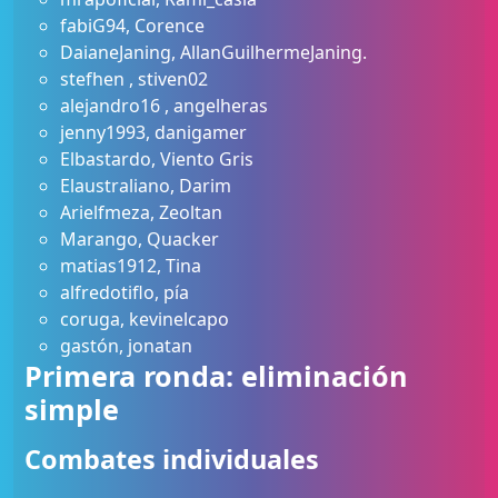
fabiG94, Corence
DaianeJaning, AllanGuilhermeJaning.
stefhen , stiven02
alejandro16 , angelheras
jenny1993, danigamer
Elbastardo, Viento Gris
Elaustraliano, Darim
Arielfmeza, Zeoltan
Marango, Quacker
matias1912, Tina
alfredotiflo, pía
coruga, kevinelcapo
gastón, jonatan
Primera ronda: eliminación
simple
Combates individuales