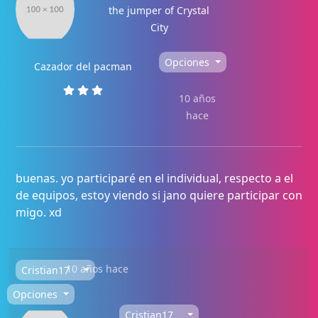
the jumper of Crystal
City
Opciones
Cazador del pacman
10 años
hace
buenas. yo participaré en el individual, respecto a el
de equipos, estoy viendo si jano quiere participar con
migo. xd
10 años hace
Cristian17
Opciones
Cristian17