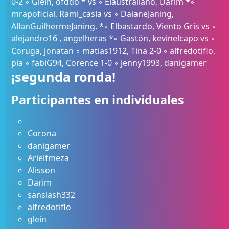
0-2 ◦ Glein, ofddo * vs ◦ Elaustraliano, Darim *◦
mrapoficial, Rami_casla vs ◦ DaianeJaning,
AllanGuilhermeJaning. *◦ Elbastardo, Viento Gris vs ◦
alejandro16 , angelheras *◦ Gastón, kevinelcapo vs ◦
Coruga, jonatan ◦ matias1912, Tina 2-0 ◦ alfredotiflo,
pia ◦ fabiG94, Corence 1-0 ◦ jenny1993, danigamer
¡segunda ronda!
Participantes en individuales
Corona
danigamer
Arielfmeza
Alisson
Darim
sanslash332
alfredotiflo
glein