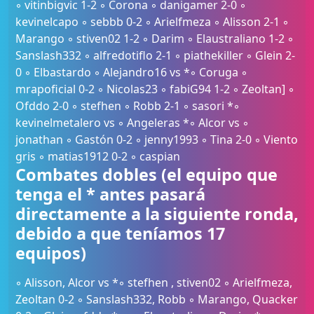
◦ vitinbigvic 1-2 ◦ Corona ◦ danigamer 2-0 ◦
kevinelcapo ◦ sebbb 0-2 ◦ Arielfmeza ◦ Alisson 2-1 ◦
Marango ◦ stiven02 1-2 ◦ Darim ◦ Elaustraliano 1-2 ◦
Sanslash332 ◦ alfredotiflo 2-1 ◦ piathekiller ◦ Glein 2-
0 ◦ Elbastardo ◦ Alejandro16 vs *◦ Coruga ◦
mrapoficial 0-2 ◦ Nicolas23 ◦ fabiG94 1-2 ◦ Zeoltan] ◦
Ofddo 2-0 ◦ stefhen ◦ Robb 2-1 ◦ sasori *◦
kevinelmetalero vs ◦ Angeleras *◦ Alcor vs ◦
jonathan ◦ Gastón 0-2 ◦ jenny1993 ◦ Tina 2-0 ◦ Viento
gris ◦ matias1912 0-2 ◦ caspian
Combates dobles (el equipo que
tenga el * antes pasará
directamente a la siguiente ronda,
debido a que teníamos 17
equipos)
◦ Alisson, Alcor vs *◦ stefhen , stiven02 ◦ Arielfmeza,
Zeoltan 0-2 ◦ Sanslash332, Robb ◦ Marango, Quacker