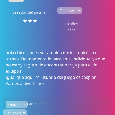
Opciones
Cazador del pacman
10 años
hace
hola chicos, pues yo también me inscribiré en el
torneo. De momento lo haré en el individual ya que
no estoy seguro de encontrar pareja para el de
equipos.
Igual que aquí, mi usuario del juego es caspian.
Vamos a divertirnos!
10 años hace
Sando
Opciones