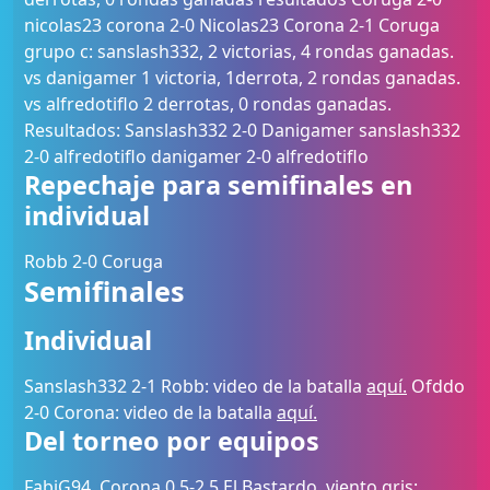
nicolas23 corona 2-0 Nicolas23 Corona 2-1 Coruga
grupo c: sanslash332, 2 victorias, 4 rondas ganadas.
vs danigamer 1 victoria, 1derrota, 2 rondas ganadas.
vs alfredotiflo 2 derrotas, 0 rondas ganadas.
Resultados: Sanslash332 2-0 Danigamer sanslash332
2-0 alfredotiflo danigamer 2-0 alfredotiflo
Repechaje para semifinales en
individual
Robb 2-0 Coruga
Semifinales
Individual
Sanslash332 2-1 Robb: video de la batalla
aquí.
Ofddo
2-0 Corona: video de la batalla
aquí.
Del torneo por equipos
FabiG94, Corona 0,5-2,5 El Bastardo, viento gris: