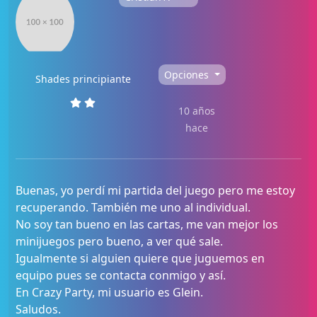
Opciones
Shades principiante
10 años
hace
Buenas, yo perdí mi partida del juego pero me estoy
recuperando. También me uno al individual.
No soy tan bueno en las cartas, me van mejor los
minijuegos pero bueno, a ver qué sale.
Igualmente si alguien quiere que juguemos en
equipo pues se contacta conmigo y así.
En Crazy Party, mi usuario es Glein.
Saludos.