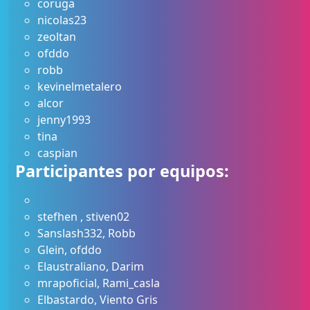
coruga
nicolas23
zeoltan
ofddo
robb
kevinelmetalero
alcor
jenny1993
tina
caspian
Participantes por equipos:
stefhen , stiven02
Sanslash332, Robb
Glein, ofddo
Elaustraliano, Darim
mrapoficial, Rami_casla
Elbastardo, Viento Gris