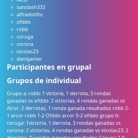
sanslash332
alfredotiflo
ofddo
robb
coruga
corona
nicolas23
danigamer
Participantes en grupal
Grupos de individual
Grupo a: robb: 1 victoria, 1 derrota, 3 rondas
ganadas vs ofddo: 2 victorias, 4 rondas ganadas vs
Alcor: 2 derrotas, 1 ronda ganada resultados robb 2-
1 arcor robb 1-2 Ofddo arcor 0-2 ofddo grupo b:
coruga: 1victoria, 1 derrota, 3 rondas ganadas vs
corona: 2 victorias, 4 rondas ganadas vs nicolas23: 2
derrotas, 0 rondas ganadas resultados Coruga 2-0