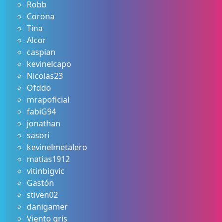
Robb
Corona
Tina
Alcor
caspian
kevinelcapo
Nicolas23
Ofddo
mrapoficial
fabiG94
jonathan
sasori
kevinelmetalero
matias1912
vitinbigvic
Gastón
stiven02
danigamer
Viento gris