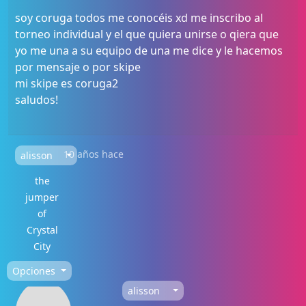
soy coruga todos me conocéis xd me inscribo al
torneo individual y el que quiera unirse o qiera que
yo me una a su equipo de una me dice y le hacemos
por mensaje o por skipe
mi skipe es coruga2
saludos!
10 años hace
alisson
the
jumper
of
Crystal
City
Opciones
alisson