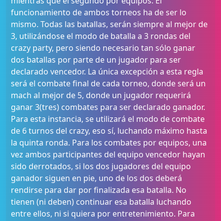
mientras que el segundo por equipos. El
funcionamiento de ambos torneos ha de ser lo
mismo. Todas las batallas, serán siempre al mejor de
3, utilizándose el modo de batalla a 3 rondas del
crazy party, pero siendo necesario tan sólo ganar
dos batallas por parte de un jugador para ser
declarado vencedor. La única excepción a esta regla
será el combate final de cada torneo, donde será un
mach al mejor de 5, donde un jugador requerirá
ganar 3(tres) combates para ser declarado ganador.
Para esta instancia, se utilizará el modo de combate
de 6 turnos del crazy, eso sí, luchando máximo hasta
la quinta ronda. Para los combates por equipos, una
vez ambos participantes del equipo vencedor hayan
sido derrotados, si los dos jugadores del equipo
ganador siguen en pie, uno de los dos deberá
rendirse para dar por finalizada esa batalla. No
tienen (ni deben) continuar esa batalla luchando
entre ellos, ni si quiera por entretenimiento. Para