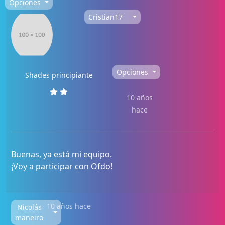
Opciones
Cristian17
Opciones
Shades principiante
10 años
hace
Buenas, ya está mi equipo.
¡Voy a participar con Ofdo!
10 años hace
Nicolás
maneiro