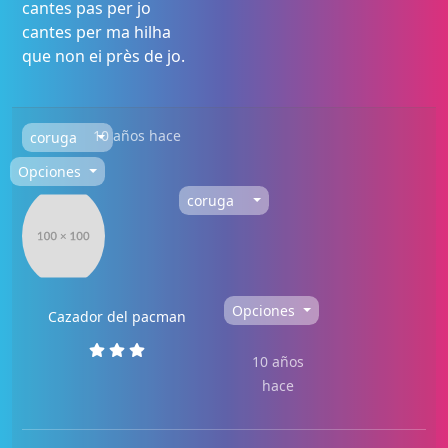
cantes pas per jo
cantes per ma hilha
que non ei près de jo.
10 años hace
coruga
Opciones
coruga
Opciones
Cazador del pacman
10 años
hace