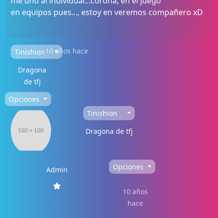
me uno al individual...corona, en el juego
en equipos pues..., estoy en veremos compañero xD
10 años hace
Tinishion
Dragona
de tfj
Opciones
Tinishion
Dragona de tfj
Opciones
Admin
10 años
hace