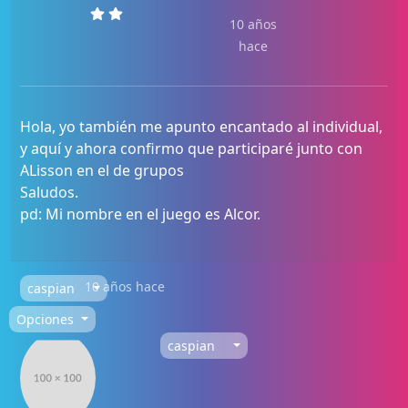
10 años
hace
Hola, yo también me apunto encantado al individual,
y aquí y ahora confirmo que participaré junto con
ALisson en el de grupos
Saludos.
pd: Mi nombre en el juego es Alcor.
10 años hace
caspian
Opciones
caspian