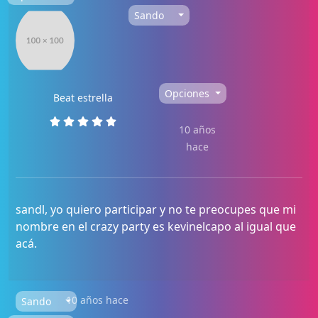
Sando
Opciones
Beat estrella
10 años
hace
sandl, yo quiero participar y no te preocupes que mi
nombre en el crazy party es kevinelcapo al igual que
acá.
10 años hace
Sando