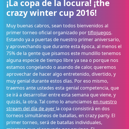
¡La copa de la locura! ¡the
crazy winter cup 2016!
Muy buenas cabros, sean todos bienvenidos al
primer torneo oficial organizado por
tiflojuegos
.
Estando ya a puertas de nuestro primer aniversario,
y aprovechando que durante esta época, al menos el
75% de la gente que pisamos este mundillo tenemos
alguna especie de tiempo libre ya sea o porque nos
estamos congelando o asando de calor, queremos
aprovechar de hacer algo entretenido, divertido, y
muy genial durante estos días. Por eso mismo,
traemos ante ustedes esta genial competencia, que
se irá a desarrollar entre esta semana que viene, y
quizás, la otra. Tal como lo anunciamos
en nuestro
stream del día de ayer
la copa consistirá en dos
torneos simultáneos de batallas, en crazy party. El
primer torneo, será de batallas individuales,