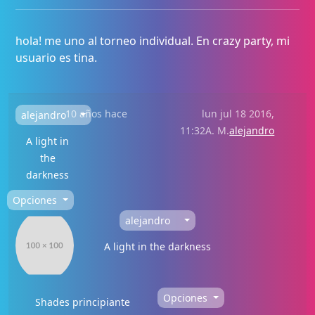
hola! me uno al torneo individual. En crazy party, mi
usuario es tina.
10 años hace
lun jul 18 2016,
alejandro
11:32A. M.
alejandro
A light in
the
darkness
Opciones
alejandro
A light in the darkness
Opciones
Shades principiante