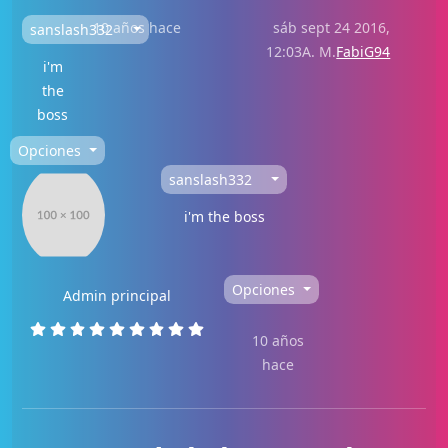
10 años hace
sáb sept 24 2016,
sanslash332
12:03A. M.
FabiG94
i'm
the
boss
Opciones
sanslash332
i'm the boss
Opciones
Admin principal
10 años
hace