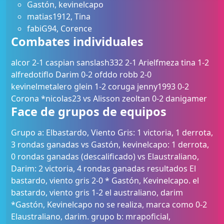
Gastón, kevinelcapo
matias1912, Tina
fabiG94, Corence
Combates individuales
alcor 2-1 caspian sanslash332 2-1 Arielfmeza tina 1-2
alfredotiflo Darim 0-2 ofddo robb 2-0
kevinelmetalero glein 1-2 coruga jenny1993 0-2
Corona *nicolas23 vs Alisson zeoltan 0-2 danigamer
Face de grupos de equipos
Grupo a: Elbastardo, Viento Gris: 1 victoria, 1 derrota,
3 rondas ganadas vs Gastón, kevinelcapo: 1 derrota,
0 rondas ganadas (descalificado) vs Elaustraliano,
Darim: 2 victoria, 4 rondas ganadas resultados El
bastardo, viento gris 2-0 * Gastón, Kevinelcapo. el
bastardo, viento gris 1-2 el australiano, darim
*Gastón, Kevinelcapo no se realiza, marca como 0-2
Elaustraliano, darim. grupo b: mrapoficial,