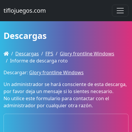
tiflojuegos.com
Descargas
Descargas
FPS
Glory frontline Windows
Informe de descarga roto
Descargar:
Glory frontline Windows
Un administrador se hará consciente de esta descarga,
por favor deja un mensaje si lo sientes necesario.
No utilice este formulario para contactar con el
administrador por cualquier otra razón.