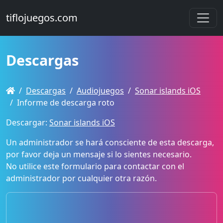
tiflojuegos.com
Descargas
Descargas
Audiojuegos
Sonar islands iOS
Informe de descarga roto
Descargar:
Sonar islands iOS
Un administrador se hará consciente de esta descarga,
por favor deja un mensaje si lo sientes necesario.
No utilice este formulario para contactar con el
administrador por cualquier otra razón.