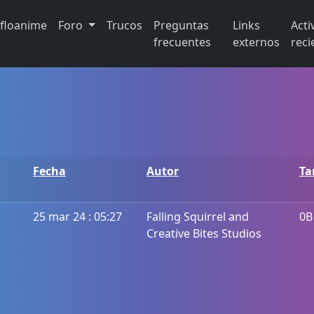
ifloanime
Foro
Trucos
Preguntas
Links
Acti
frecuentes
externos
reci
Fecha
Autor
T
25 mar 24 : 05:27
Falling Squirrel and
0B
Creative Bites Studios