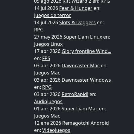
05 ago 2026
Rift Wizard 2
en:
RPG
14 jul 2026
Fear & Hunger
en:
Juegos de terror
14 jul 2026
Slots & Daggers
en:
RPG
27 may 2026
Super Liam Linux
en:
Juegos Linux
17 abr 2026
Glory frontline Wind...
en:
FPS
03 abr 2026
Dawncaster Mac
en:
Juegos Mac
03 abr 2026
Dawncaster Windows
en:
RPG
03 abr 2026
RetroRapid!
en:
Audiojuegos
01 abr 2026
Super Liam Mac
en:
Juegos Mac
12 ene 2026
Remagotchi Android
en:
Videojuegos