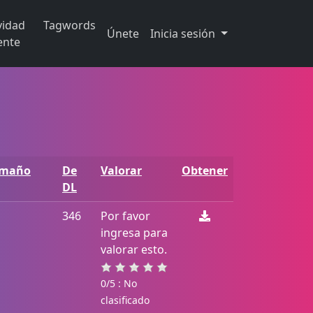
vidad
Tagwords
Únete
Inicia sesión
ente
amaño
De
Valorar
Obtener
DL
346
Por favor
ingresa para
valorar esto.
0/5 : No
clasificado