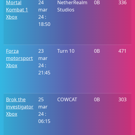
Mortal
24
NetherRealm
0B
336
P
Kombat 1
mar
Studios
i
Xbox
24 :
v
18:50
0
c
Forza
23
Turn 10
0B
471
P
motorsport
mar
i
Xbox
24 :
v
21:45
0
c
Brok the
25
COWCAT
0B
303
P
investigator
mar
i
Xbox
24 :
v
06:15
0