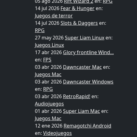
05 ago 2026
Rift Wizard 2
en:
RPG
14 jul 2026
Fear & Hunger
en:
Juegos de terror
14 jul 2026
Slots & Daggers
en:
RPG
27 may 2026
Super Liam Linux
en:
Juegos Linux
17 abr 2026
Glory frontline Wind...
en:
FPS
03 abr 2026
Dawncaster Mac
en:
Juegos Mac
03 abr 2026
Dawncaster Windows
en:
RPG
03 abr 2026
RetroRapid!
en:
Audiojuegos
01 abr 2026
Super Liam Mac
en:
Juegos Mac
12 ene 2026
Remagotchi Android
en:
Videojuegos