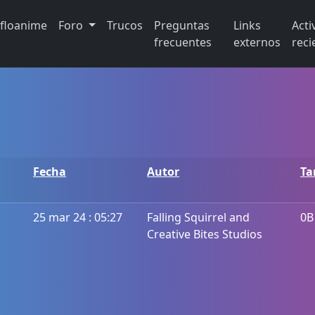
ifloanime
Foro
Trucos
Preguntas
Links
Acti
frecuentes
externos
reci
Fecha
Autor
T
25 mar 24 : 05:27
Falling Squirrel and
0B
Creative Bites Studios