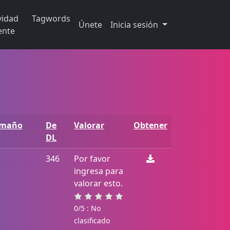
vidad
Tagwords
Únete
Inicia sesión
ente
amaño
De
Valorar
Obtener
DL
346
Por favor
ingresa para
valorar esto.
0/5 : No
clasificado