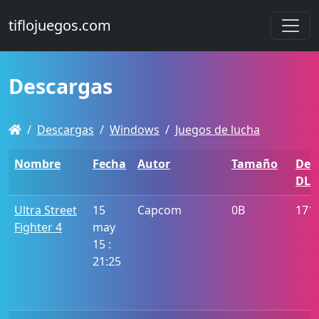
tiflojuegos.com
Descargas
Descargas
Windows
Juegos de lucha
Nombre
Fecha
Autor
Tamaño
De
DL
Ultra Street
15
Capcom
0B
171
Fighter 4
may
15 :
21:25