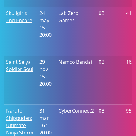
Skullgirls
24
Lab Zero
0B
418
2nd Encore
may
Games
15 :
20:00
Saint Seiya
29
Namco Bandai
0B
162
Soldier Soul
nov
15 :
20:00
Naruto
31
CyberConnect2
0B
95
Shippuden:
mar
Ultimate
16 :
Ninja Storm
20:00