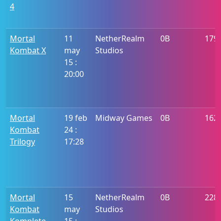
4
Mortal
11
NetherRealm
0B
179
Kombat X
may
Studios
15 :
20:00
Mortal
19 feb
Midway Games
0B
162
Kombat
24 :
Trilogy
17:28
Mortal
15
NetherRealm
0B
228
Kombat
may
Studios