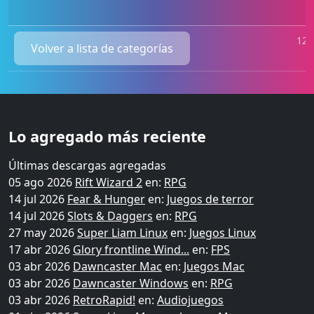
120
Volver a lista de categorías
Lo agregado más reciente
Últimas descargas agregadas
05 ago 2026
Rift Wizard 2
en:
RPG
14 jul 2026
Fear & Hunger
en:
Juegos de terror
14 jul 2026
Slots & Daggers
en:
RPG
27 may 2026
Super Liam Linux
en:
Juegos Linux
17 abr 2026
Glory frontline Wind...
en:
FPS
03 abr 2026
Dawncaster Mac
en:
Juegos Mac
03 abr 2026
Dawncaster Windows
en:
RPG
03 abr 2026
RetroRapid!
en:
Audiojuegos