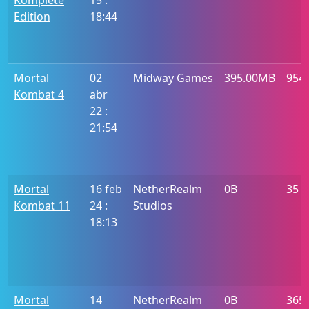
Komplete
15 :
Edition
18:44
Mortal
02
Midway Games
395.00MB
954
Kombat 4
abr
22 :
21:54
Mortal
16 feb
NetherRealm
0B
35
Kombat 11
24 :
Studios
18:13
Mortal
14
NetherRealm
0B
365