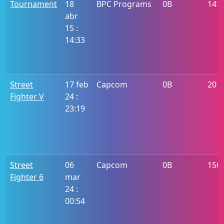
Tournament
18
BPC Programs
0B
141
abr
15 :
14:33
Street
17 feb
Capcom
0B
20
Fighter V
24 :
23:19
Street
06
Capcom
0B
156
Fighter 6
mar
24 :
00:54