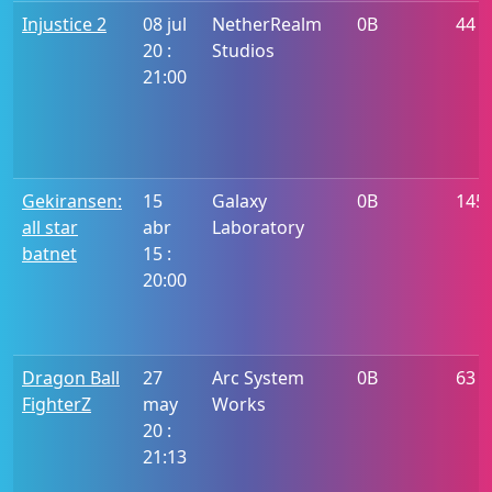
Injustice 2
08 jul
NetherRealm
0B
44
20 :
Studios
21:00
Gekiransen:
15
Galaxy
0B
145
all star
abr
Laboratory
batnet
15 :
20:00
Dragon Ball
27
Arc System
0B
63
FighterZ
may
Works
20 :
21:13