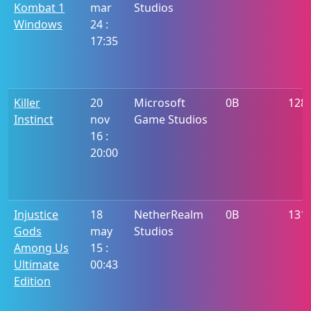
Kombat 1
mar
Studios
Windows
24 :
17:35
Killer
20
Microsoft
0B
128
Instinct
nov
Game Studios
16 :
20:00
Injustice
18
NetherRealm
0B
131
Gods
may
Studios
Among Us
15 :
Ultimate
00:43
Edition