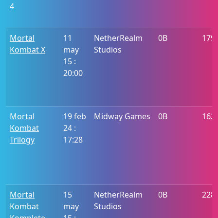
4
Mortal
11
NetherRealm
0B
179
Kombat X
may
Studios
15 :
20:00
Mortal
19 feb
Midway Games
0B
162
Kombat
24 :
Trilogy
17:28
Mortal
15
NetherRealm
0B
228
Kombat
may
Studios