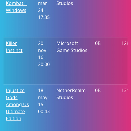
Kombat 1
mar
Studios
Windows
24 :
17:35
Killer
20
Microsoft
0B
128
Instinct
nov
Game Studios
16 :
20:00
Injustice
18
NetherRealm
0B
131
Gods
may
Studios
Among Us
15 :
Ultimate
00:43
Edition