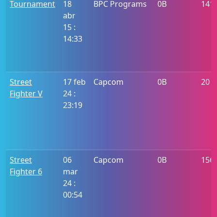
Tournament
18
BPC Programs
0B
141
abr
15 :
14:33
Street
17 feb
Capcom
0B
20
Fighter V
24 :
23:19
Street
06
Capcom
0B
156
Fighter 6
mar
24 :
00:54