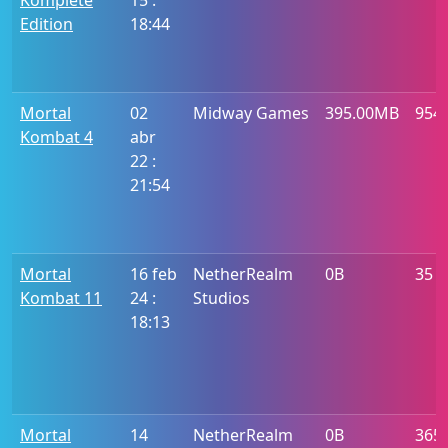
Komplete
15 :
Edition
18:44
Mortal
02
Midway Games
395.00MB
954
Kombat 4
abr
22 :
21:54
Mortal
16 feb
NetherRealm
0B
35
Kombat 11
24 :
Studios
18:13
Mortal
14
NetherRealm
0B
365