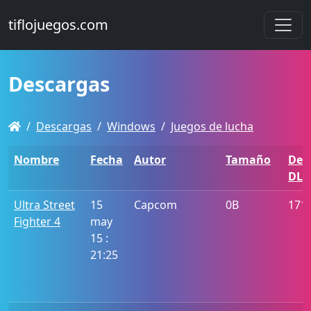
tiflojuegos.com
Descargas
Descargas
Windows
Juegos de lucha
Nombre
Fecha
Autor
Tamaño
De
DL
Ultra Street
15
Capcom
0B
171
Fighter 4
may
15 :
21:25