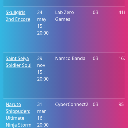
Skullgirls
24
Lab Zero
0B
418
2nd Encore
may
Games
15 :
20:00
Saint Seiya
29
Namco Bandai
0B
162
Soldier Soul
nov
15 :
20:00
Naruto
31
CyberConnect2
0B
95
Shippuden:
mar
Ultimate
16 :
Ninja Storm
20:00