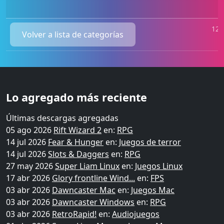
120
Volver a lista de categorías
Lo agregado más reciente
Últimas descargas agregadas
05 ago 2026
Rift Wizard 2
en:
RPG
14 jul 2026
Fear & Hunger
en:
Juegos de terror
14 jul 2026
Slots & Daggers
en:
RPG
27 may 2026
Super Liam Linux
en:
Juegos Linux
17 abr 2026
Glory frontline Wind...
en:
FPS
03 abr 2026
Dawncaster Mac
en:
Juegos Mac
03 abr 2026
Dawncaster Windows
en:
RPG
03 abr 2026
RetroRapid!
en:
Audiojuegos