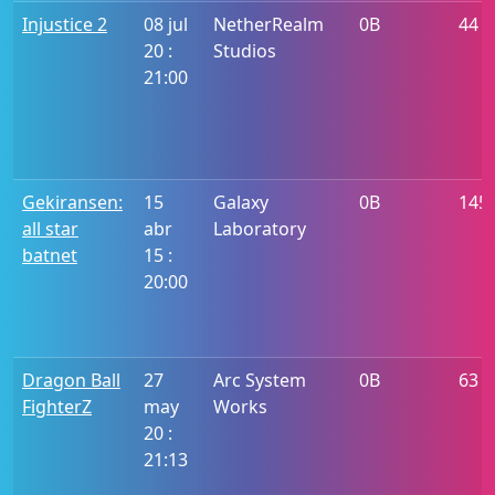
Injustice 2
08 jul
NetherRealm
0B
44
20 :
Studios
21:00
Gekiransen:
15
Galaxy
0B
145
all star
abr
Laboratory
batnet
15 :
20:00
Dragon Ball
27
Arc System
0B
63
FighterZ
may
Works
20 :
21:13