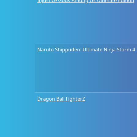
Injustice Gods Among Us Ultimate Edition
Naruto Shippuden: Ultimate Ninja Storm 4
Dragon Ball FighterZ