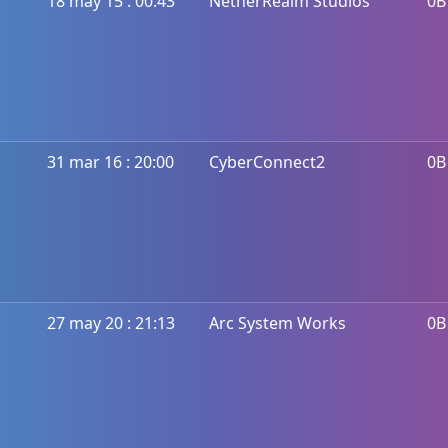
18 may 15 : 00:43
NetherRealm Studios
0B
31 mar 16 : 20:00
CyberConnect2
0B
27 may 20 : 21:13
Arc System Works
0B