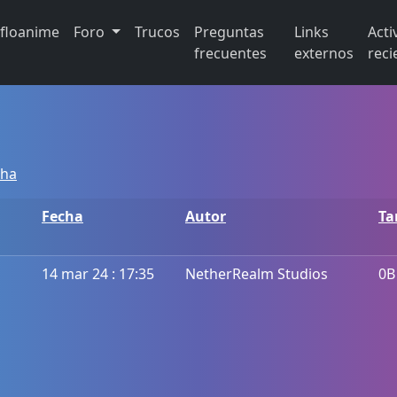
ifloanime
Foro
Trucos
Preguntas
Links
Acti
frecuentes
externos
reci
cha
Fecha
Autor
T
14 mar 24 : 17:35
NetherRealm Studios
0B