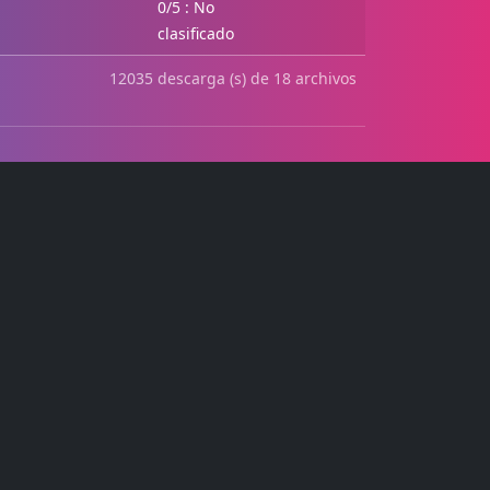
0/5 : No
clasificado
12035 descarga (s) de 18 archivos