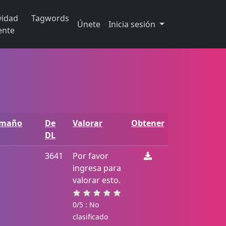
vidad
Tagwords
Únete
Inicia sesión
ente
amaño
De
Valorar
Obtener
DL
3641
Por favor
ingresa para
valorar esto.
0/5 : No
clasificado