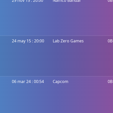
29 nov 15 : 20:00
Namco Bandai
0B
24 may 15 : 20:00
Lab Zero Games
0B
06 mar 24 : 00:54
Capcom
0B