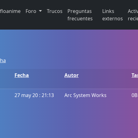
ifloanime
Foro
Trucos
Preguntas
Links
Acti
frecuentes
externos
reci
cha
Fecha
Autor
T
27 may 20 : 21:13
Arc System Works
0B