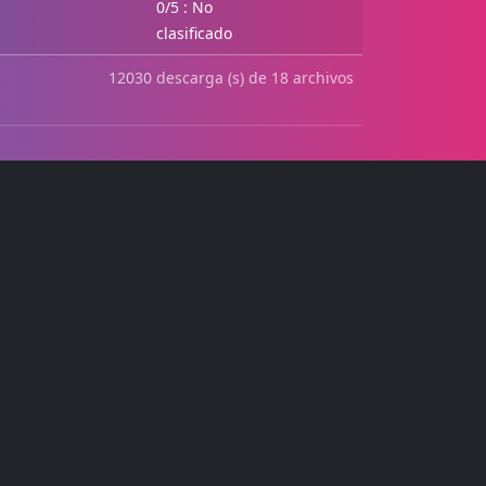
0/5 : No
clasificado
12030 descarga (s) de 18 archivos