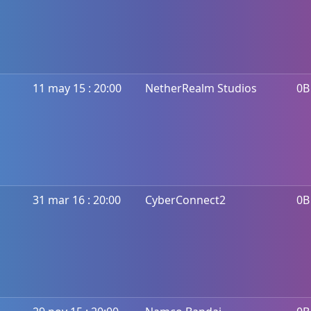
11 may 15 : 20:00
NetherRealm Studios
0B
31 mar 16 : 20:00
CyberConnect2
0B