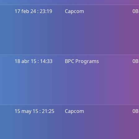
17 feb 24 : 23:19
Capcom
0B
18 abr 15 : 14:33
BPC Programs
0B
15 may 15 : 21:25
Capcom
0B