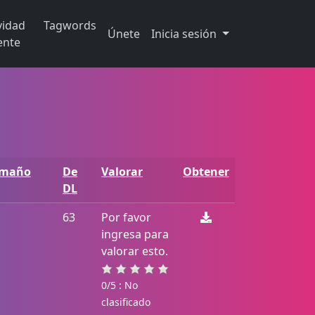
vidad
Tagwords
Únete
Inicia sesión
ente
amaño
De
Valorar
Obtener
DL
63
Por favor
ingresa para
valorar esto.
0/5 : No
clasificado