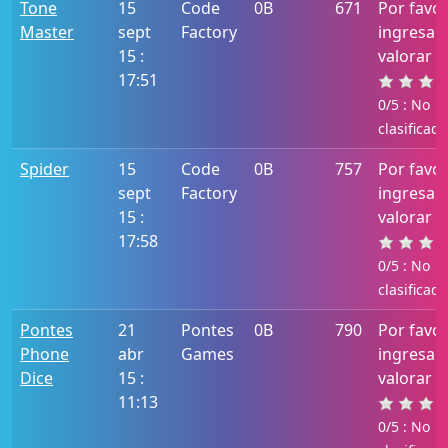
Tone
15
Code
0B
671
Por favo
Master
sept
Factory
ingresa 
15 :
valorar e
17:51
0/5 : No
clasificado
Spider
15
Code
0B
757
Por favo
sept
Factory
ingresa 
15 :
valorar e
17:58
0/5 : No
clasificado
Pontes
21
Pontes
0B
790
Por favo
Phone
abr
Games
ingresa 
Dice
15 :
valorar e
11:13
0/5 : No