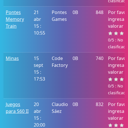
clasificado
Pontes
21
Pontes
0B
848
Por favo
Memory
abr
Games
ingresa 
Train
15 :
valorar e
10:55
0/5 : No
clasificado
Minas
15
Code
0B
740
Por favo
sept
Factory
ingresa 
15 :
valorar e
17:53
0/5 : No
clasificado
Juegos
20
Claudio
0B
832
Por favo
para S60 II
abr
Sáez
ingresa 
15 :
valorar e
20:00