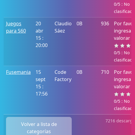
0/5 : No
clasificado
Juegos
20
Claudio
0B
936
Por favo
para S60
abr
Sáez
ingresa 
15 :
valorar e
20:00
0/5 : No
clasificado
Fusemania
15
Code
0B
710
Por favo
sept
Factory
ingresa 
15 :
valorar e
17:56
0/5 : No
clasificado
7216 descarga 
Volver a lista de
categorías