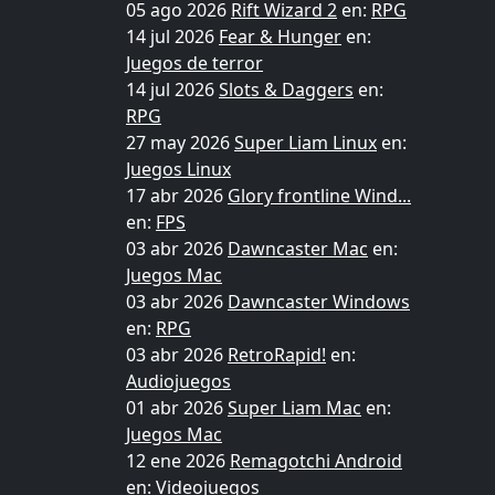
05 ago 2026
Rift Wizard 2
en:
RPG
14 jul 2026
Fear & Hunger
en:
Juegos de terror
14 jul 2026
Slots & Daggers
en:
RPG
27 may 2026
Super Liam Linux
en:
Juegos Linux
17 abr 2026
Glory frontline Wind...
en:
FPS
03 abr 2026
Dawncaster Mac
en:
Juegos Mac
03 abr 2026
Dawncaster Windows
en:
RPG
03 abr 2026
RetroRapid!
en:
Audiojuegos
01 abr 2026
Super Liam Mac
en:
Juegos Mac
12 ene 2026
Remagotchi Android
en:
Videojuegos