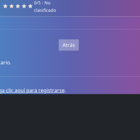
0/5 : No
clasificado
Atrás
ario.
a clic aquí para registrarse
.