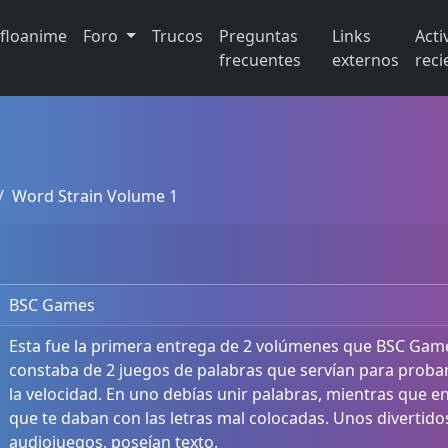
ifloanime
Foro
Trucos
Preguntas
Links
Acti
frecuentes
externos
reci
Word Strain Volume 1
BSC Games
Esta fue la primera entrega de 2 volúmenes que BSC Games
constaba de 2 juegos de palabras que servían para probar t
la velocidad. En uno debías unir palabras, mientras que e
que te daban con las letras mal colocadas. Unos divertido
audiojuegos, poseían texto.