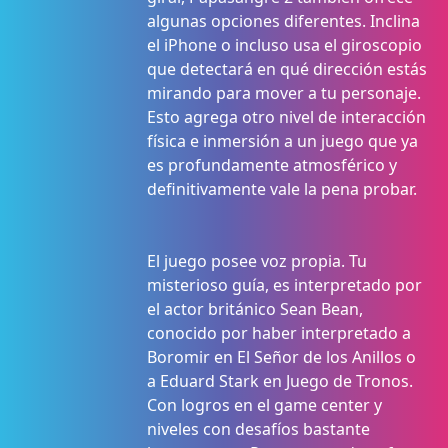
algunas opciones diferentes. Inclina
el iPhone o incluso usa el giroscopio
que detectará en qué dirección estás
mirando para mover a tu personaje.
Esto agrega otro nivel de interacción
física e inmersión a un juego que ya
es profundamente atmosférico y
definitivamente vale la pena probar.
El juego posee voz propia. Tu
misterioso guía, es interpretado por
el actor británico Sean Bean,
conocido por haber interpretado a
Boromir en El Señor de los Anillos o
a Eduard Stark en Juego de Tronos.
Con logros en el game center y
niveles con desafíos bastante