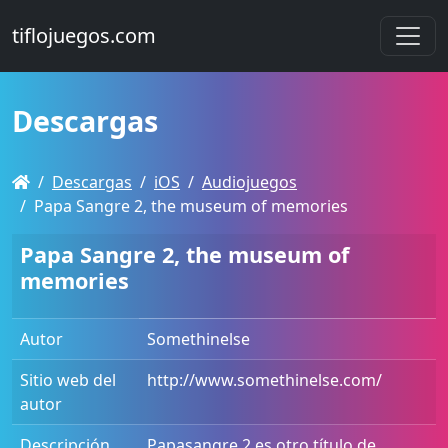
tiflojuegos.com
Descargas
Descargas
iOS
Audiojuegos
Papa Sangre 2, the museum of memories
Papa Sangre 2, the museum of
memories
Autor
Somethinelse
Sitio web del
http://www.somethinelse.com/
autor
Descripción
Papasangre 2 es otro título de