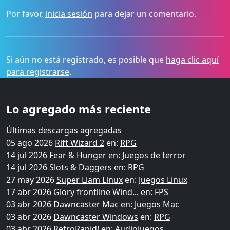
Por favor,
inicia sesión
para dejar un comentario.
Si aún no está registrado, es posible que
haga clic aquí
para registrarse
.
Lo agregado más reciente
Últimas descargas agregadas
05 ago 2026
Rift Wizard 2
en:
RPG
14 jul 2026
Fear & Hunger
en:
Juegos de terror
14 jul 2026
Slots & Daggers
en:
RPG
27 may 2026
Super Liam Linux
en:
Juegos Linux
17 abr 2026
Glory frontline Wind...
en:
FPS
03 abr 2026
Dawncaster Mac
en:
Juegos Mac
03 abr 2026
Dawncaster Windows
en:
RPG
03 abr 2026
RetroRapid!
en:
Audiojuegos