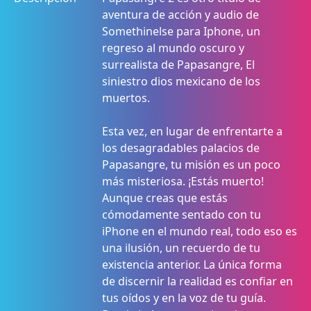
aventura de acción y audio de
Somethinelse para Iphone, un
regreso al mundo oscuro y
surrealista de Papasangre, El
siniestro dios mexicano de los
muertos.
Esta vez, en lugar de enfrentarte a
los desagradables palacios de
Papasangre, tu misión es un poco
más misteriosa. ¡Estás muerto!
Aunque creas que estás
cómodamente sentado con tu
iPhone en el mundo real, todo eso es
una ilusión, un recuerdo de tu
existencia anterior. La única forma
de discernir la realidad es confiar en
tus oídos y en la voz de tu guía.