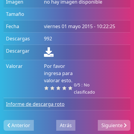
Imagen
no hay imagen disponible
Tamaño
Fecha
viernes 01 mayo 2015 - 10:22:25
Descargas
992
Descargar
Valorar
Por favor
ingresa para
valorar esto.
0/5 : No
clasificado
Informe de descarga roto
Anterior
Atrás
Siguiente