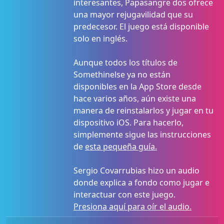
interesantes, Papasangre dos ofrece
una mayor rejugavilidad que su
predecesor. El juego está disponible
solo en inglés.
Aunque todos los títulos de
Somethinelse ya no están
disponibles en la App Store desde
hace varios años, aún existe una
manera de reinstalarlos y jugar en tu
dispositivo iOS. Para hacerlo,
simplemente sigue las instrucciones
de
esta pequeña guía.
Sergio Covarrubias hizo un audio
donde explica a fondo como jugar e
interactuar con este juego.
Presiona aquí para oír el audio.