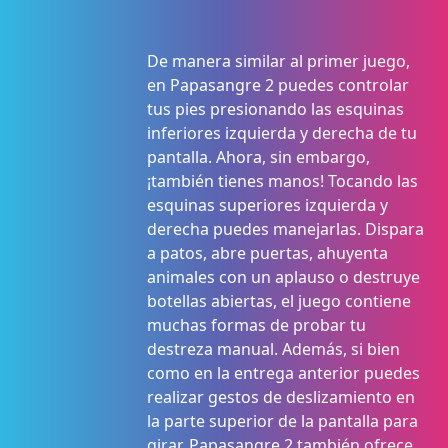
De manera similar al primer juego,
en Papasangre 2 puedes controlar
tus pies presionando las esquinas
inferiores izquierda y derecha de tu
pantalla. Ahora, sin embargo,
¡también tienes manos! Tocando las
esquinas superiores izquierda y
derecha puedes manejarlas. Dispara
a patos, abre puertas, ahuyenta
animales con un aplauso o destruye
botellas abiertas, el juego contiene
muchas formas de probar tu
destreza manual. Además, si bien
como en la entrega anterior puedes
realizar gestos de deslizamiento en
la parte superior de la pantalla para
girar, Papasangre 2 también ofrece