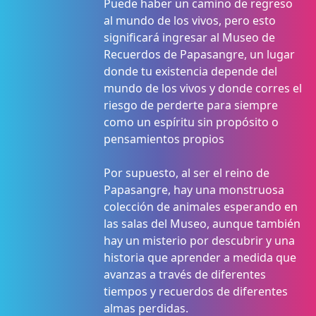
Puede haber un camino de regreso
al mundo de los vivos, pero esto
significará ingresar al Museo de
Recuerdos de Papasangre, un lugar
donde tu existencia depende del
mundo de los vivos y donde corres el
riesgo de perderte para siempre
como un espíritu sin propósito o
pensamientos propios
Por supuesto, al ser el reino de
Papasangre, hay una monstruosa
colección de animales esperando en
las salas del Museo, aunque también
hay un misterio por descubrir y una
historia que aprender a medida que
avanzas a través de diferentes
tiempos y recuerdos de diferentes
almas perdidas.