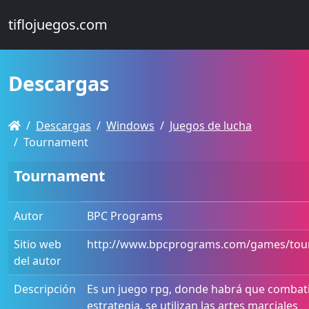
tiflojuegos.com
Descargas
Descargas
Windows
Juegos de lucha
Tournament
Tournament
Autor
BPC Programs
Sitio web
http://www.bpcprograms.com/games/to
del autor
Descripción
Es un juego rpg, donde habrá que combat
estrategia, se utilizan las artes marciales