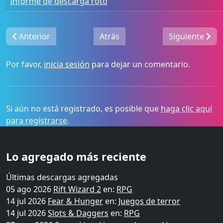
Informe de descarga roto
Anterior
Atrás
Siguiente
Por favor,
inicia sesión
para dejar un comentario.
Si aún no está registrado, es posible que
haga clic aquí
para registrarse
.
Lo agregado más reciente
Últimas descargas agregadas
05 ago 2026
Rift Wizard 2
en:
RPG
14 jul 2026
Fear & Hunger
en:
Juegos de terror
14 jul 2026
Slots & Daggers
en:
RPG