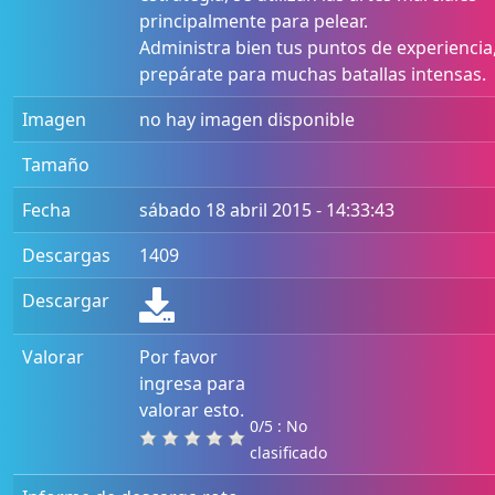
principalmente para pelear.
Administra bien tus puntos de experiencia
prepárate para muchas batallas intensas.
Imagen
no hay imagen disponible
Tamaño
Fecha
sábado 18 abril 2015 - 14:33:43
Descargas
1409
Descargar
Valorar
Por favor
ingresa para
valorar esto.
0/5 : No
clasificado