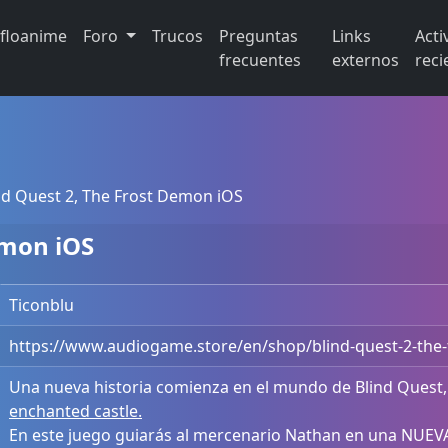
ifloanime
Foro
Trucos
Preguntas
Links
Acti
frecuentes
externos
reci
nd Quest 2, The Frost Demon iOS
emon iOS
Ticonblu
https://www.audiogame.store/en/shop/blind-quest-2-the
Una nueva historia comienza en el mundo de Blind Quest, 
enchanted castle.
En este juego guiarás al mercenario Nathan en una NUE