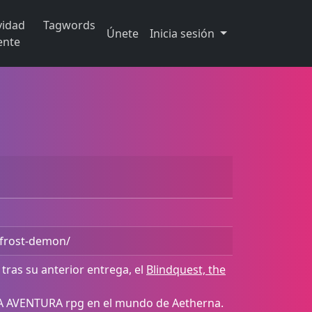
vidad
Tagwords
Únete
Inicia sesión
ente
-frost-demon/
tras su anterior entrega, el
Blindquest, the
VA AVENTURA rpg en el mundo de Aetherna.