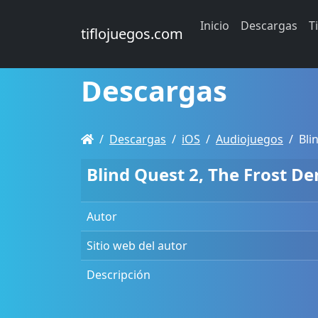
Inicio
Descargas
T
tiflojuegos.com
Descargas
Descargas
iOS
Audiojuegos
Bli
Blind Quest 2, The Frost D
Autor
Sitio web del autor
Descripción