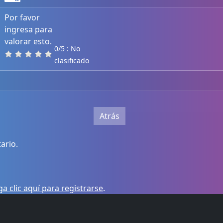
Por favor
ingresa para
valorar esto.
0/5 : No
clasificado
Atrás
ario.
a clic aquí para registrarse
.