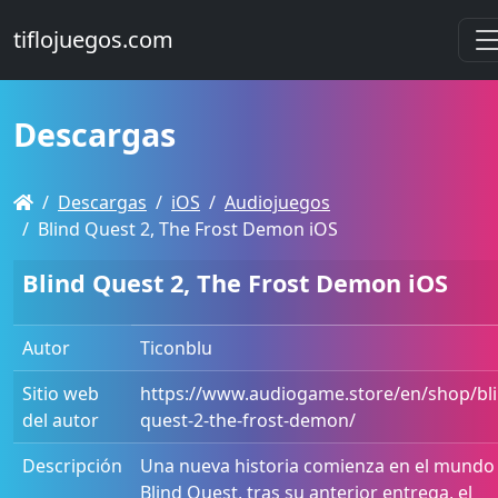
tiflojuegos.com
Descargas
Descargas
iOS
Audiojuegos
Blind Quest 2, The Frost Demon iOS
Blind Quest 2, The Frost Demon iOS
Autor
Ticonblu
Sitio web
https://www.audiogame.store/en/shop/bli
del autor
quest-2-the-frost-demon/
Descripción
Una nueva historia comienza en el mundo
Blind Quest, tras su anterior entrega, el