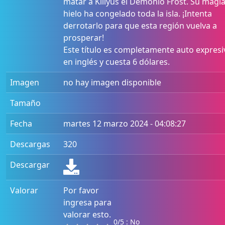
matar a Killyus el Demonio Frost. Su magi
hielo ha congelado toda la isla. ¡Intenta
derrotarlo para que esta región vuelva a
prosperar!
Este título es completamente auto expresi
en inglés y cuesta 6 dólares.
Imagen
no hay imagen disponible
Tamaño
Fecha
martes 12 marzo 2024 - 04:08:27
Descargas
320
Descargar
Valorar
Por favor
ingresa para
valorar esto.
0/5 : No