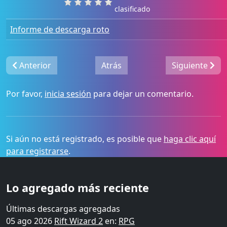
clasificado
Informe de descarga roto
Anterior
Atrás
Siguiente
Por favor,
inicia sesión
para dejar un comentario.
Si aún no está registrado, es posible que
haga clic aquí
para registrarse
.
Lo agregado más reciente
Últimas descargas agregadas
05 ago 2026
Rift Wizard 2
en:
RPG