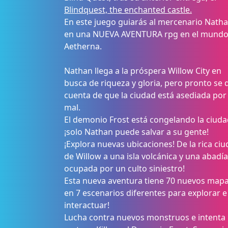
Blindquest, the enchanted castle.
En este juego guiarás al mercenario Nath
en una NUEVA AVENTURA rpg en el mundo
Aetherna.
Nathan llega a la próspera Willow City en
busca de riqueza y gloria, pero pronto se 
cuenta de que la ciudad está asediada por 
mal.
El demonio Frost está congelando la ciuda
¡solo Nathan puede salvar a su gente!
¡Explora nuevas ubicaciones! De la rica ci
de Willow a una isla volcánica y una abadía
ocupada por un culto siniestro!
Esta nueva aventura tiene 70 nuevos map
en 7 escenarios diferentes para explorar e
interactuar!
Lucha contra nuevos monstruos e intenta