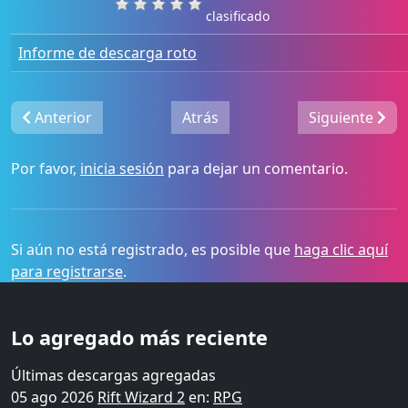
clasificado
Informe de descarga roto
Anterior
Atrás
Siguiente
Por favor,
inicia sesión
para dejar un comentario.
Si aún no está registrado, es posible que
haga clic aquí
para registrarse
.
Lo agregado más reciente
Últimas descargas agregadas
05 ago 2026
Rift Wizard 2
en:
RPG