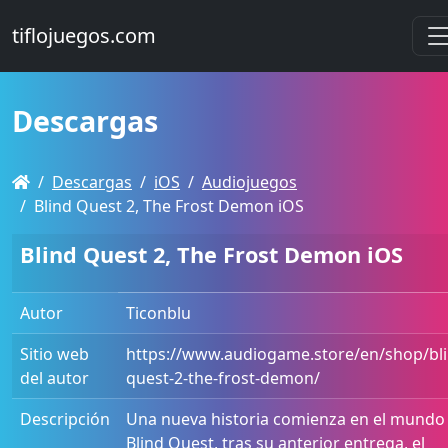
tiflojuegos.com
Descargas
Descargas
iOS
Audiojuegos
Blind Quest 2, The Frost Demon iOS
Blind Quest 2, The Frost Demon iOS
Autor
Ticonblu
Sitio web
https://www.audiogame.store/en/shop/bli
del autor
quest-2-the-frost-demon/
Descripción
Una nueva historia comienza en el mundo
Blind Quest, tras su anterior entrega, el