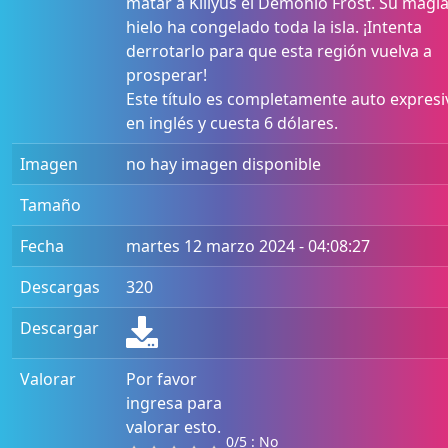
matar a Killyus el Demonio Frost. Su magi
hielo ha congelado toda la isla. ¡Intenta
derrotarlo para que esta región vuelva a
prosperar!
Este título es completamente auto expresi
en inglés y cuesta 6 dólares.
Imagen
no hay imagen disponible
Tamaño
Fecha
martes 12 marzo 2024 - 04:08:27
Descargas
320
Descargar
Valorar
Por favor
ingresa para
valorar esto.
0/5 : No