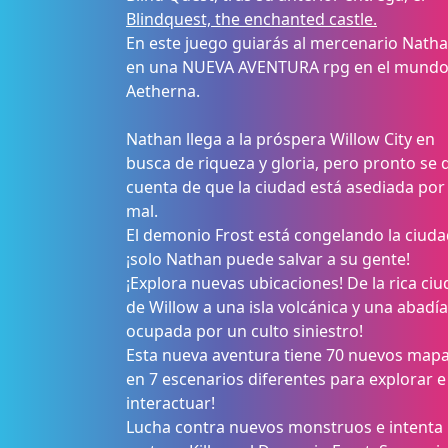
Blindquest, the enchanted castle.
En este juego guiarás al mercenario Nath
en una NUEVA AVENTURA rpg en el mundo
Aetherna.
Nathan llega a la próspera Willow City en
busca de riqueza y gloria, pero pronto se 
cuenta de que la ciudad está asediada por 
mal.
El demonio Frost está congelando la ciuda
¡solo Nathan puede salvar a su gente!
¡Explora nuevas ubicaciones! De la rica ci
de Willow a una isla volcánica y una abadía
ocupada por un culto siniestro!
Esta nueva aventura tiene 70 nuevos map
en 7 escenarios diferentes para explorar e
interactuar!
Lucha contra nuevos monstruos e intenta