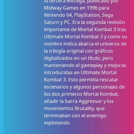
la tercera entrega, publicado por
Midway Games en 1996 para
Nintendo 64, PlayStation, Sega
Saturn y PC. Era la segunda revisión
importante de Mortal Kombat 3 tras
Ultimate Mortal Kombat 3 y como su
nombre indica abarca el universo de
la trilogía original con gráficos
digitalizados en un título, pero
manteniendo el gameplay y mejoras
introducidas en Ultimate Mortal
Kombat 3. Esto permitía rescatar
escenarios y algunos personajes de
los dos primeros Mortal Kombat,
añadir la barra Aggressor y los
movimientos Brutality, que
terminaban con el enemigo
explotando.