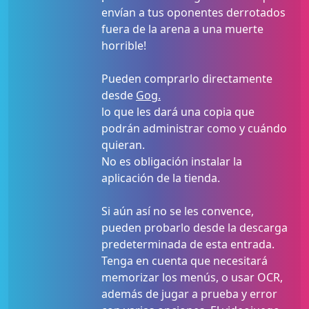
envían a tus oponentes derrotados
fuera de la arena a una muerte
horrible!
Pueden comprarlo directamente
desde
Gog.
lo que les dará una copia que
podrán administrar como y cuándo
quieran.
No es obligación instalar la
aplicación de la tienda.
Si aún así no se les convence,
pueden probarlo desde la descarga
predeterminada de esta entrada.
Tenga en cuenta que necesitará
memorizar los menús, o usar OCR,
además de jugar a prueba y error