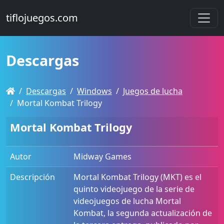
tiflojuegos.com
Descargas
Descargas
Windows
Juegos de lucha
Mortal Kombat Trilogy
Mortal Kombat Trilogy
Autor
Midway Games
Descripción
Mortal Kombat Trilogy (MKT) es el
quinto videojuego de la serie de
videojuegos de lucha Mortal
Kombat, la segunda actualización de