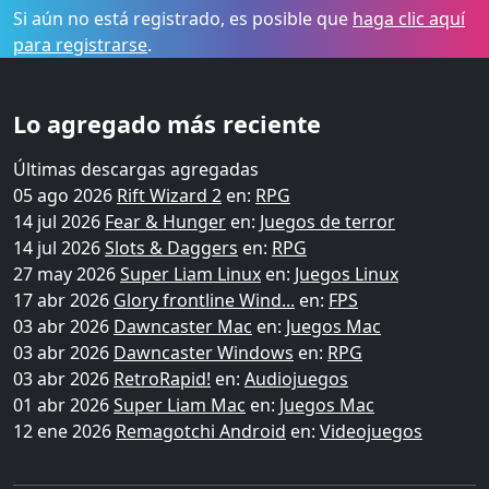
Si aún no está registrado, es posible que
haga clic aquí
para registrarse
.
Lo agregado más reciente
Últimas descargas agregadas
05 ago 2026
Rift Wizard 2
en:
RPG
14 jul 2026
Fear & Hunger
en:
Juegos de terror
14 jul 2026
Slots & Daggers
en:
RPG
27 may 2026
Super Liam Linux
en:
Juegos Linux
17 abr 2026
Glory frontline Wind...
en:
FPS
03 abr 2026
Dawncaster Mac
en:
Juegos Mac
03 abr 2026
Dawncaster Windows
en:
RPG
03 abr 2026
RetroRapid!
en:
Audiojuegos
01 abr 2026
Super Liam Mac
en:
Juegos Mac
12 ene 2026
Remagotchi Android
en:
Videojuegos