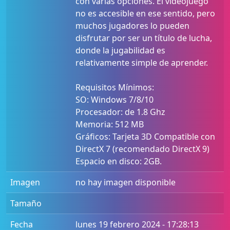
con varias opciones. El videojuego
no es accesible en ese sentido, pero
muchos jugadores lo pueden
disfrutar por ser un título de lucha,
donde la jugabilidad es
relativamente simple de aprender.
Requisitos Mínimos:
SO: Windows 7/8/10
Procesador: de 1.8 Ghz
Memoria: 512 MB
Gráficos: Tarjeta 3D Compatible con
DirectX 7 (recomendado DirectX 9)
Espacio en disco: 2GB.
Imagen
no hay imagen disponible
Tamaño
Fecha
lunes 19 febrero 2024 - 17:28:13