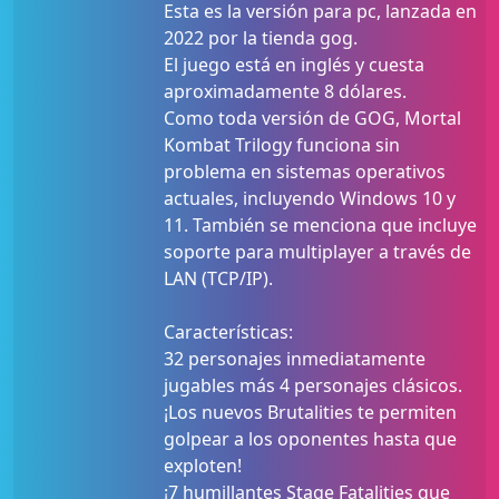
Esta es la versión para pc, lanzada en
2022 por la tienda gog.
El juego está en inglés y cuesta
aproximadamente 8 dólares.
Como toda versión de GOG, Mortal
Kombat Trilogy funciona sin
problema en sistemas operativos
actuales, incluyendo Windows 10 y
11. También se menciona que incluye
soporte para multiplayer a través de
LAN (TCP/IP).
Características:
32 personajes inmediatamente
jugables más 4 personajes clásicos.
¡Los nuevos Brutalities te permiten
golpear a los oponentes hasta que
exploten!
¡7 humillantes Stage Fatalities que