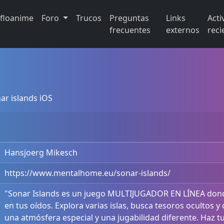
ifloanime
Foro
Trucos
Preguntas
Links
Acti
frecuentes
externos
reci
ar islands iOS
Hansjoerg Mikesch
https://www.mentalhome.eu/sonar-islands/
"Sonar Islands es un juego MULTIJUGADOR EN LÍNEA dond
en tus oídos. Explora varias islas, busca tesoros ocultos y
una atmósfera especial y una jugabilidad diferente. Haz tu 