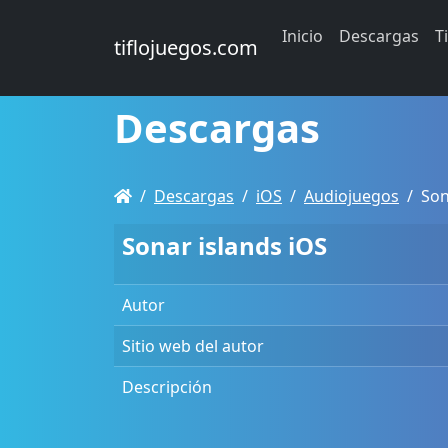
Inicio
Descargas
T
tiflojuegos.com
Descargas
Descargas
iOS
Audiojuegos
Son
Sonar islands iOS
Autor
Sitio web del autor
Descripción