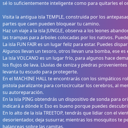
sé lo suficientemente inteligente como para quitarles el 
Visita la antigua isla TEMPLE, construida por los antepas
partes que caen pueden bloquear tu camino.
Haz un viaje a la isla JUNGLE, observa a los leones aban
las trampas para árboles colocadas por los nativos. Puede
La isla FUN FAIR es un lugar feliz para estar. Puedes dispar
Algunos llevan un tesoro, otros llevan una bomba, ese es e
La isla VOLCANO es un lugar frío, para algunos hace demas
los flujos de lava. Lluvias de ceniza y piedras proveniente
levanta tu escudo para protegerte.
En el MACHINE HALL te encontrarás con los simpáticos robo
pistola paralizante para cortocircuitar los cerebros, al 
su autoreparación.
En la isla PING obtendrás un dispositivo de sonda para ori
indicará a dónde ir. Eso es bueno porque puedes descubrir 
En lo alto de la isla TREETOP, tendrás que lidiar con el vie
desorientador, deja susurrar, mientras los mosquitos te pe
balanceas sobre las ramitas.