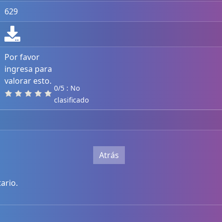
629
Por favor
ingresa para
valorar esto.
0/5 : No
clasificado
Atrás
ario.