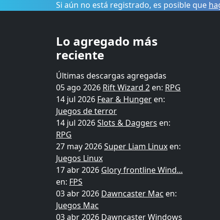
Si aún no está registrado, es posible que
hag
Lo agregado más
reciente
Últimas descargas agregadas
05 ago 2026
Rift Wizard 2
en:
RPG
14 jul 2026
Fear & Hunger
en:
Juegos de terror
14 jul 2026
Slots & Daggers
en:
RPG
27 may 2026
Super Liam Linux
en:
Juegos Linux
17 abr 2026
Glory frontline Wind...
en:
FPS
03 abr 2026
Dawncaster Mac
en:
Juegos Mac
03 abr 2026
Dawncaster Windows