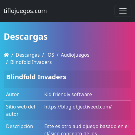
tiflojuegos.com
Descargas
Descargas
iOS
Audiojuegos
Blindfold Invaders
Blindfold Invaders
Autor
Kid friendly software
Sitio web del
https://blog.objectiveed.com/
autor
Descripción
Este es otro audiojuego basado en el
clásico concepto de los