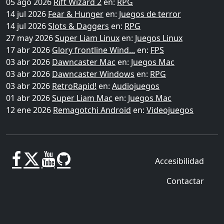
05 ago 2026
Rift Wizard 2
en:
RPG
14 jul 2026
Fear & Hunger
en:
Juegos de terror
14 jul 2026
Slots & Daggers
en:
RPG
27 may 2026
Super Liam Linux
en:
Juegos Linux
17 abr 2026
Glory frontline Wind...
en:
FPS
03 abr 2026
Dawncaster Mac
en:
Juegos Mac
03 abr 2026
Dawncaster Windows
en:
RPG
03 abr 2026
RetroRapid!
en:
Audiojuegos
01 abr 2026
Super Liam Mac
en:
Juegos Mac
12 ene 2026
Remagotchi Android
en:
Videojuegos
Accesibilidad
Contactar