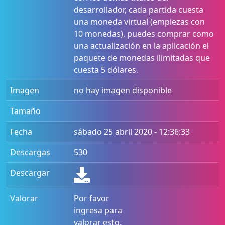
desarrollador, cada partida cuesta
una moneda virtual (empiezas con
10 monedas), puedes comprar como
una actualización en la aplicación el
paquete de monedas ilimitadas que
cuesta 5 dólares.
Imagen
no hay imagen disponible
Tamaño
Fecha
sábado 25 abril 2020 - 12:36:33
Descargas
530
Descargar
Valorar
Por favor
ingresa para
valorar esto.