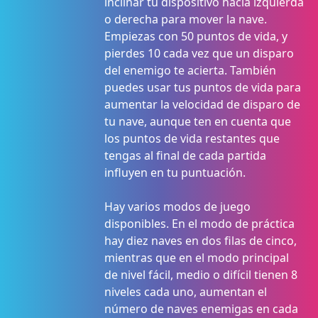
inclinar tu dispositivo hacia izquierda
o derecha para mover la nave.
Empiezas con 50 puntos de vida, y
pierdes 10 cada vez que un disparo
del enemigo te acierta. También
puedes usar tus puntos de vida para
aumentar la velocidad de disparo de
tu nave, aunque ten en cuenta que
los puntos de vida restantes que
tengas al final de cada partida
influyen en tu puntuación.
Hay varios modos de juego
disponibles. En el modo de práctica
hay diez naves en dos filas de cinco,
mientras que en el modo principal
de nivel fácil, medio o difícil tienen 8
niveles cada uno, aumentan el
número de naves enemigas en cada