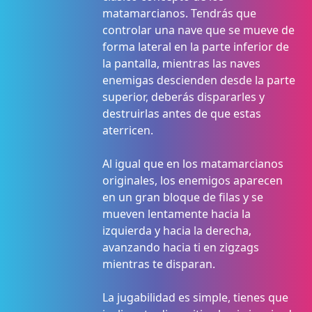
matamarcianos. Tendrás que
controlar una nave que se mueve de
forma lateral en la parte inferior de
la pantalla, mientras las naves
enemigas descienden desde la parte
superior, deberás dispararles y
destruirlas antes de que estas
aterricen.
Al igual que en los matamarcianos
originales, los enemigos aparecen
en un gran bloque de filas y se
mueven lentamente hacia la
izquierda y hacia la derecha,
avanzando hacia ti en zigzags
mientras te disparan.
La jugabilidad es simple, tienes que