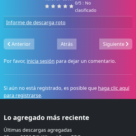
0/5 : No
clasificado
Informe de descarga roto
Anterior
Atrás
Siguiente
Por favor,
inicia sesión
para dejar un comentario.
Si aún no está registrado, es posible que
haga clic aquí
para registrarse
.
Lo agregado más reciente
Últimas descargas agregadas