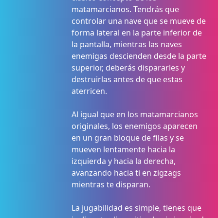
matamarcianos. Tendrás que
controlar una nave que se mueve de
forma lateral en la parte inferior de
la pantalla, mientras las naves
enemigas descienden desde la parte
superior, deberás dispararles y
destruirlas antes de que estas
aterricen.
Al igual que en los matamarcianos
originales, los enemigos aparecen
en un gran bloque de filas y se
mueven lentamente hacia la
izquierda y hacia la derecha,
avanzando hacia ti en zigzags
mientras te disparan.
La jugabilidad es simple, tienes que