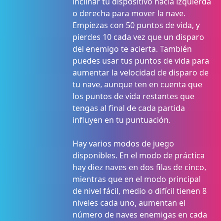
inclinar tu dispositivo hacia izquierda
o derecha para mover la nave.
Empiezas con 50 puntos de vida, y
pierdes 10 cada vez que un disparo
del enemigo te acierta. También
puedes usar tus puntos de vida para
aumentar la velocidad de disparo de
tu nave, aunque ten en cuenta que
los puntos de vida restantes que
tengas al final de cada partida
influyen en tu puntuación.
Hay varios modos de juego
disponibles. En el modo de práctica
hay diez naves en dos filas de cinco,
mientras que en el modo principal
de nivel fácil, medio o difícil tienen 8
niveles cada uno, aumentan el
número de naves enemigas en cada