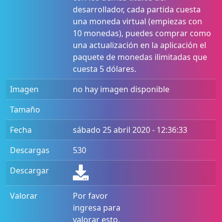
desarrollador, cada partida cuesta
una moneda virtual (empiezas con
10 monedas), puedes comprar como
una actualización en la aplicación el
paquete de monedas ilimitadas que
cuesta 5 dólares.
Imagen
no hay imagen disponible
Tamaño
Fecha
sábado 25 abril 2020 - 12:36:33
Descargas
530
Descargar
Valorar
Por favor
ingresa para
valorar esto.