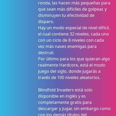
ronda, las hacen más pequeñas para
que sean más difíciles de golpear, y
disminuyen tu efectividad de
disparo.
Hay un modo especial de nivel difícil,
el cual contiene 32 niveles, cada uno
con un ciclo de 8 niveles con cada
vez más naves enemigas para
destruir.
Por último para los que quieran algo
realmente Hardcore, está el modo
juego del siglo, donde jugarás a
través de 100 niveles aleatorios.
Blindfold Invaders está solo
disponible en inglés y es
completamente gratis para
descargar y jugar, sin embargo como
con los demás títulos del