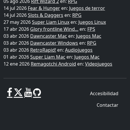
05 ago 2026
Rift Wizard 2
en:
RPG
14 jul 2026
Fear & Hunger
en:
Juegos de terror
14 jul 2026
Slots & Daggers
en:
RPG
27 may 2026
Super Liam Linux
en:
Juegos Linux
17 abr 2026
Glory frontline Wind...
en:
FPS
03 abr 2026
Dawncaster Mac
en:
Juegos Mac
03 abr 2026
Dawncaster Windows
en:
RPG
03 abr 2026
RetroRapid!
en:
Audiojuegos
01 abr 2026
Super Liam Mac
en:
Juegos Mac
12 ene 2026
Remagotchi Android
en:
Videojuegos
Accesibilidad
Contactar