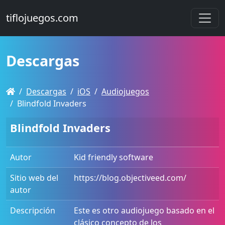
tiflojuegos.com
Descargas
Descargas
iOS
Audiojuegos
Blindfold Invaders
Blindfold Invaders
Autor
Kid friendly software
Sitio web del
https://blog.objectiveed.com/
autor
Descripción
Este es otro audiojuego basado en el
clásico concepto de los