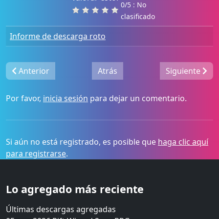
0/5 : No
clasificado
Informe de descarga roto
Anterior
Atrás
Siguiente
Por favor,
inicia sesión
para dejar un comentario.
Si aún no está registrado, es posible que
haga clic aquí
para registrarse
.
Lo agregado más reciente
Últimas descargas agregadas