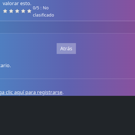
valorar esto.
0/5 : No
clasificado
Atrás
ario.
a clic aquí para registrarse
.