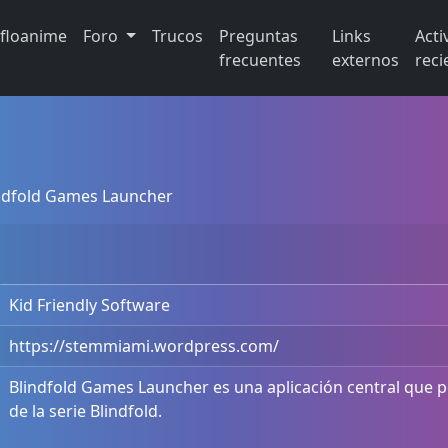
ifloanime
Foro
Trucos
Preguntas
Links
Acti
frecuentes
externos
reci
ndfold Games Launcher
Kid Friendly Software
https://stemmiami.wordpress.com/
Blindfold Games Launcher es una aplicación central que pe
de la serie Blindfold.