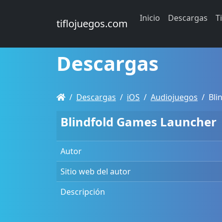
Inicio
Descargas
T
tiflojuegos.com
Descargas
Descargas
iOS
Audiojuegos
Bli
Blindfold Games Launcher
Autor
Sitio web del autor
Descripción