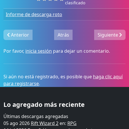
clasificado
Informe de descarga roto
Anterior
Atrás
Siguiente
Por favor,
inicia sesión
para dejar un comentario.
Si aún no está registrado, es posible que
haga clic aquí
para registrarse
.
Lo agregado más reciente
Últimas descargas agregadas
05 ago 2026
Rift Wizard 2
en:
RPG