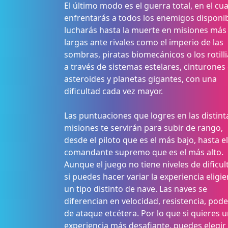
El último modo es el guerra total, en el cua
enfrentarás a todos los enemigos disponib
lucharás hasta la muerte en misiones más
largas ante rivales como el imperio de las
sombras, piratas biomecánicos o los rotilli
a través de sistemas estelares, cinturones
asteroides y planetas gigantes, con una
dificultad cada vez mayor.
Las puntuaciones que logres en las distint
misiones te servirán para subir de rango,
desde el piloto que es el más bajo, hasta el
comandante supremo que es el más alto.
Aunque el juego no tiene niveles de dificul
si puedes hacer variar la experiencia eligi
un tipo distinto de nave. Las naves se
diferencian en velocidad, resistencia, pode
de ataque etcétera. Por lo que si quieres 
experiencia más desafiante, puedes elegir