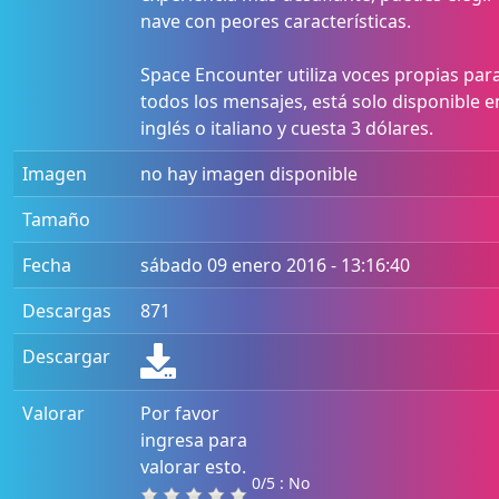
nave con peores características.
Space Encounter utiliza voces propias par
todos los mensajes, está solo disponible e
inglés o italiano y cuesta 3 dólares.
Imagen
no hay imagen disponible
Tamaño
Fecha
sábado 09 enero 2016 - 13:16:40
Descargas
871
Descargar
Valorar
Por favor
ingresa para
valorar esto.
0/5 : No