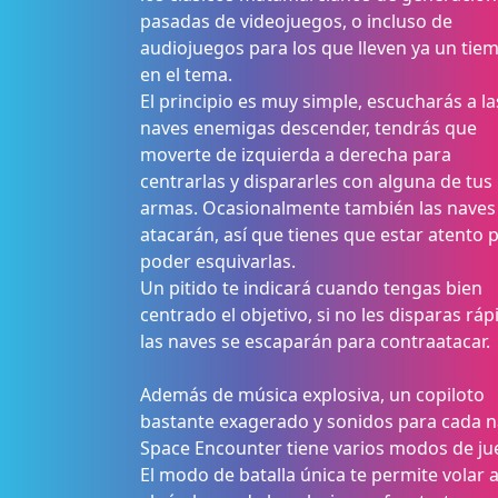
pasadas de videojuegos, o incluso de
audiojuegos para los que lleven ya un tie
en el tema.
El principio es muy simple, escucharás a la
naves enemigas descender, tendrás que
moverte de izquierda a derecha para
centrarlas y dispararles con alguna de tus
armas. Ocasionalmente también las naves
atacarán, así que tienes que estar atento 
poder esquivarlas.
Un pitido te indicará cuando tengas bien
centrado el objetivo, si no les disparas ráp
las naves se escaparán para contraatacar.
Además de música explosiva, un copiloto
bastante exagerado y sonidos para cada n
Space Encounter tiene varios modos de ju
El modo de batalla única te permite volar 