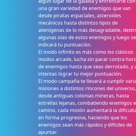
algún lugar de la galaxia y enfrentarte con
una gran variedad de enemigos que van
desde piratas espaciales, asteroides
mecánicos hasta distintos tipos de
alienígenas de lo más desagradable, dest
algunas olas de estos enemigos y luego se
indicará tu puntuación.
El modo infinito es más como los clásicos
modos arcade, lucha sin parar contra hor
de enemigos hasta que seas derrotado, y 
intentas lograr tu mejor puntuación.
El modo campaña te llevará a cumplir vari
misiones a distintos rincones del universo,
desde antiguas colonias mineras, hasta
estrellas lejanas, combatiendo enemigos e
camino, cada misión aumentará la dificult
en forma progresiva, haciendo que los
enemigos sean más rápidos y difíciles de
apuntar.