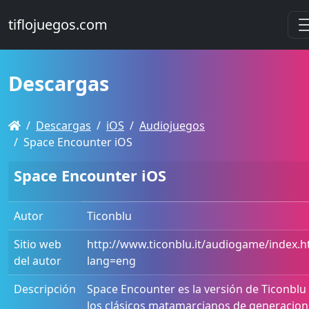
tiflojuegos.com
Descargas
Descargas
iOS
Audiojuegos
Space Encounter iOS
Space Encounter iOS
Autor
Ticonblu
Sitio web
http://www.ticonblu.it/audiogame/index.h
del autor
lang=eng
Descripción
Space Encounter es la versión de Ticonblu
los clásicos matamarcianos de generacion