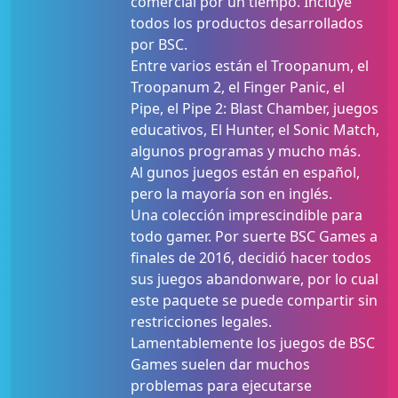
comercial por un tiempo. Incluye
todos los productos desarrollados
por BSC.
Entre varios están el Troopanum, el
Troopanum 2, el Finger Panic, el
Pipe, el Pipe 2: Blast Chamber, juegos
educativos, El Hunter, el Sonic Match,
algunos programas y mucho más.
Al gunos juegos están en español,
pero la mayoría son en inglés.
Una colección imprescindible para
todo gamer. Por suerte BSC Games a
finales de 2016, decidió hacer todos
sus juegos abandonware, por lo cual
este paquete se puede compartir sin
restricciones legales.
Lamentablemente los juegos de BSC
Games suelen dar muchos
problemas para ejecutarse