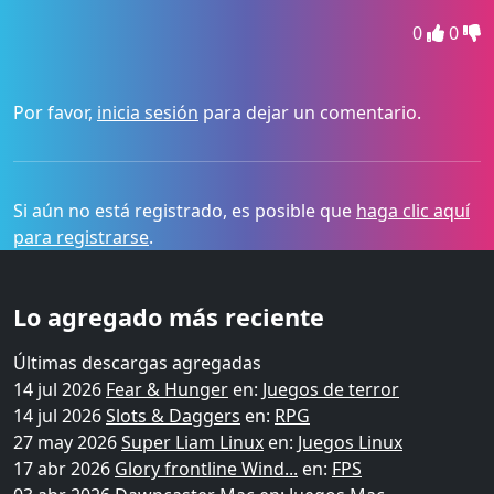
0
0
Por favor,
inicia sesión
para dejar un comentario.
Si aún no está registrado, es posible que
haga clic aquí
para registrarse
.
Lo agregado más reciente
Últimas descargas agregadas
14 jul 2026
Fear & Hunger
en:
Juegos de terror
14 jul 2026
Slots & Daggers
en:
RPG
27 may 2026
Super Liam Linux
en:
Juegos Linux
17 abr 2026
Glory frontline Wind...
en:
FPS