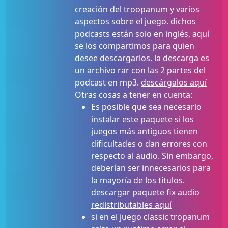
creación del troopanum y varios
aspectos sobre el juego. dichos
podcasts están solo en inglés, aquí
se los compartimos para quien
desee descargarlos. la descarga es
un archivo rar con las 2 partes del
podcast en mp3.
descárgalos aquí
Otras cosas a tener en cuenta:
Es posible que sea necesario
instalar este paquete si los
juegos más antiguos tienen
dificultades o dan errores con
respecto al audio. Sin embargo,
deberían ser innecesarios para
la mayoría de los títulos.
descargar paquete fix audio
redistributables aquí
si en el juego classic tropanum