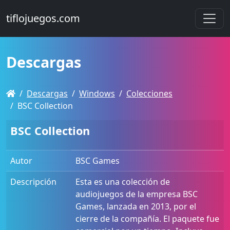
tiflojuegos.com
Descargas
Descargas
Windows
Colecciones
BSC Collection
BSC Collection
Autor
BSC Games
Descripción
Esta es una colección de
audiojuegos de la empresa BSC
Games, lanzada en 2013, por el
cierre de la compañía. El paquete fue