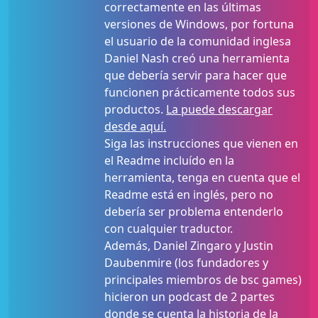
correctamente en las últimas
versiones de Windows, por fortuna
el usuario de la comunidad inglesa
Daniel Nash creó una herramienta
que debería servir para hacer que
funcionen prácticamente todos sus
productos.
La puede descargar
desde aquí.
Siga las instrucciones que vienen en
el Readme incluído en la
herramienta, tenga en cuenta que el
Readme está en inglés, pero no
debería ser problema entenderlo
con cualquier traductor.
Además, Daniel Zingaro y Justin
Daubenmire (los fundadores y
principales miembros de bsc games)
hicieron un podcast de 2 partes
donde se cuenta la historia de la