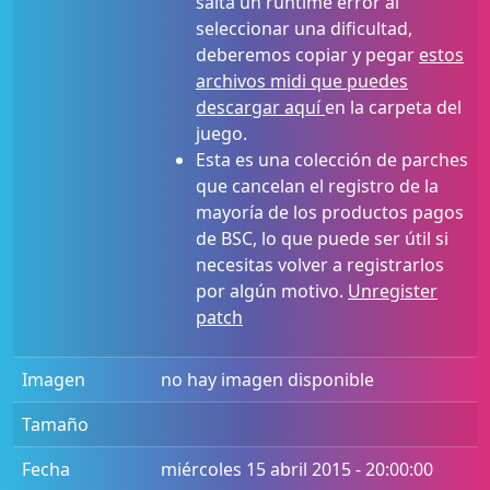
salta un runtime error al
seleccionar una dificultad,
deberemos copiar y pegar
estos
archivos midi que puedes
descargar aquí
en la carpeta del
juego.
Esta es una colección de parches
que cancelan el registro de la
mayoría de los productos pagos
de BSC, lo que puede ser útil si
necesitas volver a registrarlos
por algún motivo.
Unregister
patch
Imagen
no hay imagen disponible
Tamaño
Fecha
miércoles 15 abril 2015 - 20:00:00