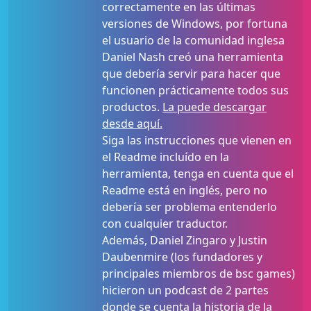
correctamente en las últimas
versiones de Windows, por fortuna
el usuario de la comunidad inglesa
Daniel Nash creó una herramienta
que debería servir para hacer que
funcionen prácticamente todos sus
productos.
La puede descargar
desde aquí.
Siga las instrucciones que vienen en
el Readme incluído en la
herramienta, tenga en cuenta que el
Readme está en inglés, pero no
debería ser problema entenderlo
con cualquier traductor.
Además, Daniel Zingaro y Justin
Daubenmire (los fundadores y
principales miembros de bsc games)
hicieron un podcast de 2 partes
donde se cuenta la historia de la