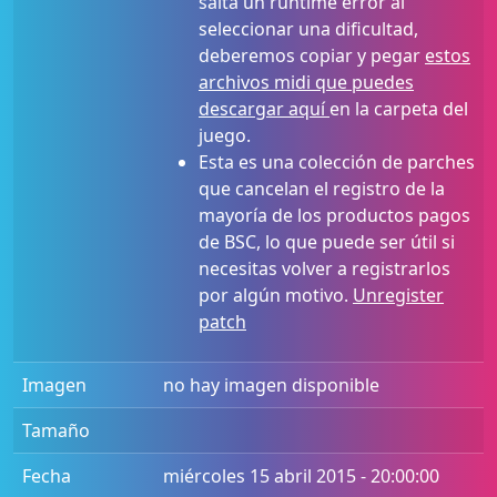
salta un runtime error al
seleccionar una dificultad,
deberemos copiar y pegar
estos
archivos midi que puedes
descargar aquí
en la carpeta del
juego.
Esta es una colección de parches
que cancelan el registro de la
mayoría de los productos pagos
de BSC, lo que puede ser útil si
necesitas volver a registrarlos
por algún motivo.
Unregister
patch
Imagen
no hay imagen disponible
Tamaño
Fecha
miércoles 15 abril 2015 - 20:00:00