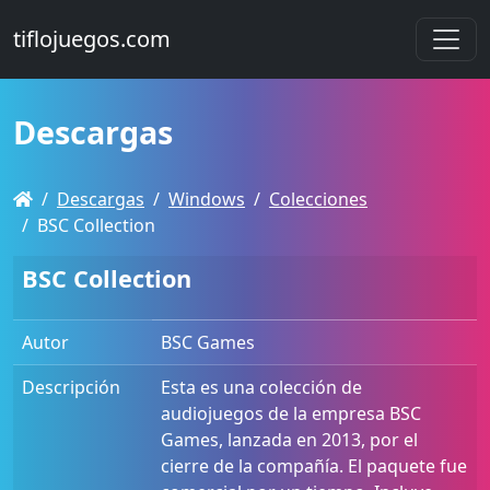
tiflojuegos.com
Descargas
Descargas
Windows
Colecciones
BSC Collection
BSC Collection
Autor
BSC Games
Descripción
Esta es una colección de
audiojuegos de la empresa BSC
Games, lanzada en 2013, por el
cierre de la compañía. El paquete fue