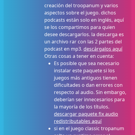
creación del troopanum y varios
aspectos sobre el juego. dichos
podcasts están solo en inglés, aquí
se los compartimos para quien
desee descargarlos. la descarga es
un archivo rar con las 2 partes del
podcast en mp3.
descárgalos aquí
Otras cosas a tener en cuenta:
Es posible que sea necesario
instalar este paquete si los
juegos más antiguos tienen
dificultades o dan errores con
respecto al audio. Sin embargo,
deberían ser innecesarios para
la mayoría de los títulos.
descargar paquete fix audio
redistributables aquí
si en el juego classic tropanum