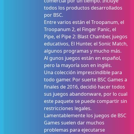
comercial por un tiempo. Incluye
todos los productos desarrollados
por BSC.
Entre varios están el Troopanum, el
Troopanum 2, el Finger Panic, el
Pipe, el Pipe 2: Blast Chamber, juegos
educativos, El Hunter, el Sonic Match,
algunos programas y mucho más.
Al gunos juegos están en español,
pero la mayoría son en inglés.
Una colección imprescindible para
todo gamer. Por suerte BSC Games a
finales de 2016, decidió hacer todos
sus juegos abandonware, por lo cual
este paquete se puede compartir sin
restricciones legales.
Lamentablemente los juegos de BSC
Games suelen dar muchos
problemas para ejecutarse