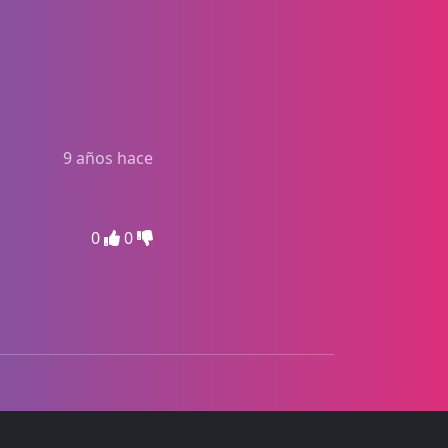
9 años hace
0
0