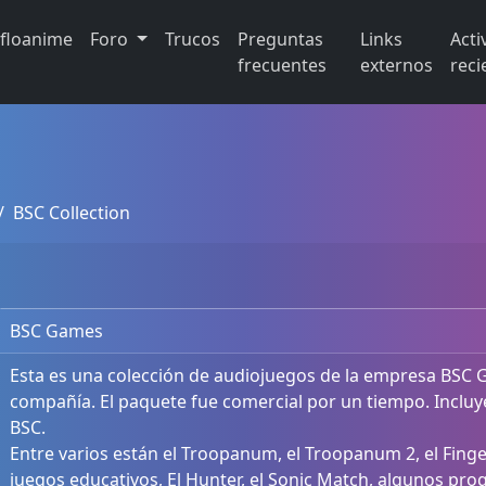
ifloanime
Foro
Trucos
Preguntas
Links
Acti
frecuentes
externos
reci
BSC Collection
BSC Games
Esta es una colección de audiojuegos de la empresa BSC Ga
compañía. El paquete fue comercial por un tiempo. Incluy
BSC.
Entre varios están el Troopanum, el Troopanum 2, el Finger 
juegos educativos, El Hunter, el Sonic Match, algunos p