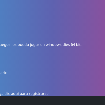
juegos los puedo jugar en windows dies 64 bit!
ario.
a clic aquí para registrarse
.