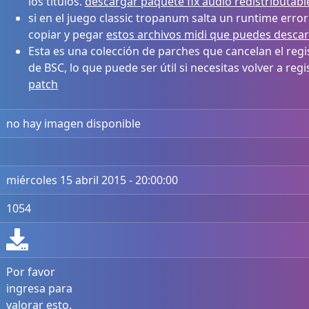
los títulos.
descargar paquete fix audio redistributabl
si en el juego classic tropanum salta un runtime error
copiar y pegar
estos archivos midi que puedes desca
Esta es una colección de parches que cancelan el reg
de BSC, lo que puede ser útil si necesitas volver a reg
patch
no hay imagen disponible
miércoles 15 abril 2015 - 20:00:00
1054
Por favor
ingresa para
valorar esto.