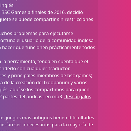
inglés.
 BSC Games a finales de 2016, decidió
uete se puede compartir sin restricciones
uchos problemas para ejecutarse
ortuna el usuario de la comunidad inglesa
a hacer que funcionen prácticamente todos
n la herramienta, tenga en cuenta que el
nderlo con cualquier traductor.
res y principales miembros de bsc games)
ia de la creación del troopanum y varios
glés, aquí se los compartimos para quien
 2 partes del podcast en mp3.
descárgalos
los juegos más antiguos tienen dificultades
berían ser innecesarios para la mayoría de